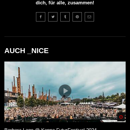
dich, für alle, zusammen!
AUCH _NICE
Spä