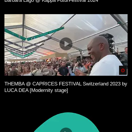
Barbara Lago @ Kappa FuturFestival 2024
Spä
THEMBA @ CAPRICES FESTIVAL Switzerland 2023 by
LUCA DEA [Modernity stage]