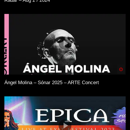
Radar – Aug 2 / 2024
Spä
Ángel Molina – Sónar 2025 – ARTE Concert