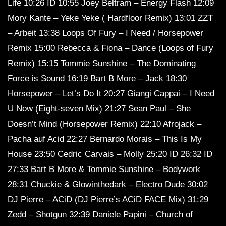
Life 10:26 ID 10:55 Joey Beltram – Energy Flash 12:09
Mory Kante – Yeke Yeke ( Hardfloor Remix) 13:01 ZZT
– Arbeit ‎13:38 Loops Of Fury – I Need / Horsepower
Remix 15:00 Rebecca & Fiona – Dance (Loops of Fury
Remix) 15:15 Tommie Sunshine – The Dominating
Force is Sound 16:19 Bart B More – Jack 18:30
Horsepower – Let’s Do It 20:27 Giangi Cappai – I Need
U Now (Eight-seven Mix) 21:27 Sean Paul – She
Doesn’t Mind (Horsepower Remix) 22:10 Afrojack –
Pacha auf Acid 22:27 Bernardo Morais – This Is My
House 23:50 Cedric Carvais – Molly 25:20 ID 26:32 ID
27:33 Bart B More & Tommie Sunshine – Bodywork
28:31 Chuckie & Glowinthedark – Electro Dude 30:02
DJ Pierre – ACiD (DJ Pierre’s ACiD FACE Mix) 31:29
Zedd – Shotgun 32:39 Daniele Papini – Church of