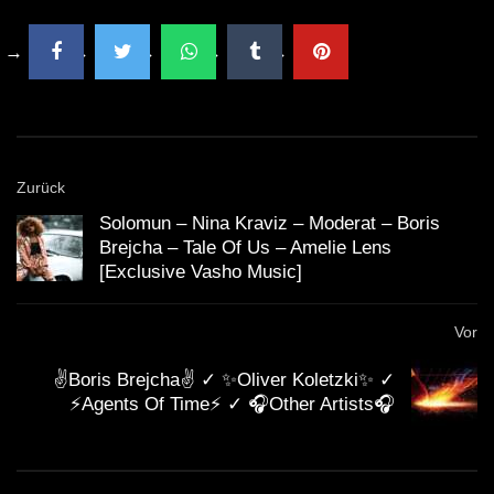
Zurück
Solomun – Nina Kraviz – Moderat – Boris
Brejcha – Tale Of Us – Amelie Lens
[Exclusive Vasho Music]
Vor
✌Boris Brejcha✌ ✓ ✨Oliver Koletzki✨ ✓
⚡Agents Of Time⚡ ✓ 🎧Other Artists🎧