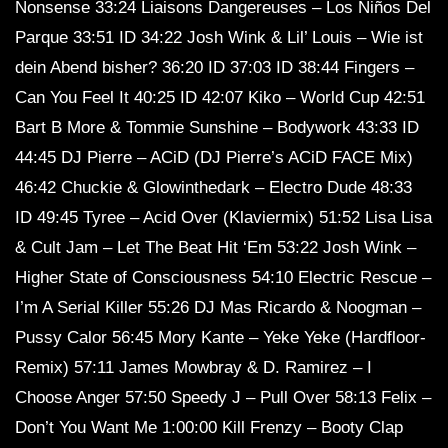
Nonsense 33:24 Liaisons Dangereuses – Los Niños Del
Parque 33:51 ID 34:22 Josh Wink & Lil’ Louis – Wie ist
dein Abend bisher? 36:20 ID 37:03 ID 38:44 Fingers –
Can You Feel It 40:25 ID 42:07 Kiko – World Cup 42:51
Bart B More & Tommie Sunshine – Bodywork 43:33 ID
44:45 DJ Pierre – ACiD (DJ Pierre’s ACiD FACE Mix)
46:42 Chuckie & Glowinthedark – Electro Dude 48:33
ID 49:45 Tyree – Acid Over (Klaviermix) 51:52 Lisa Lisa
& Cult Jam – Let The Beat Hit ‘Em 53:22 Josh Wink –
Higher State of Consciousness 54:10 Electric Rescue –
I’m A Serial Killer 55:26 DJ Mas Ricardo & Noogman –
Pussy Calor 56:45 Mory Kante – Yeke Yeke (Hardfloor-
Remix) 57:11 James Mowbray & D. Ramirez – I
Choose Anger 57:50 Speedy J – Pull Over 58:13 Felix –
Don’t You Want Me 1:00:00 Kill Frenzy – Booty Clap