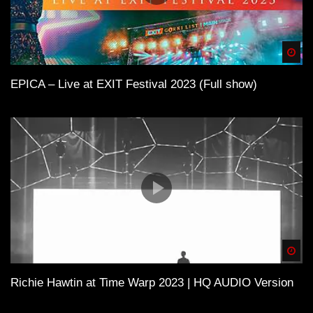
Spä
EPICA – Live at EXIT Festival 2023 (Full show)
Spä
Richie Hawtin at Time Warp 2023 | HQ AUDIO Version