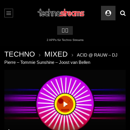
🏳️‍🌈
2 APPs für Techno Streams
TECHNO
MIXED
ACID @ RAUW – DJ
Pierre – Tommie Sunshine – Joost van Bellen
PLAY