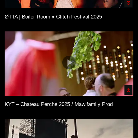
Spä
ØTTA | Boiler Room x Glitch Festival 2025
Spä
KYT – Chateau Perché 2025 / Mawifamily Prod