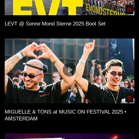
Spä
LEVT @ Sonne Mond Sterne 2025 Boot Set
Spä
MIGUELLE & TONS at MUSIC ON FESTIVAL 2025 •
AMSTERDAM