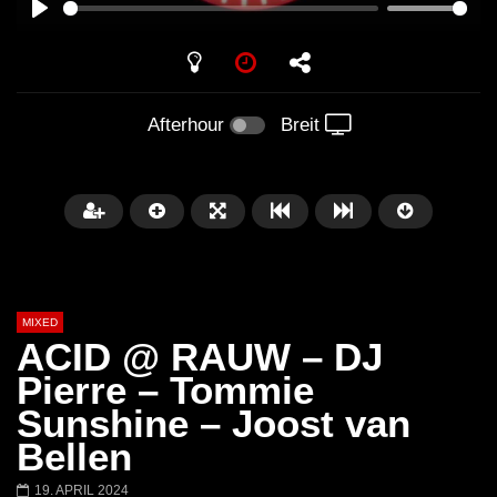
PLAY
Afterhour
Breit
MIXED
ACID @ RAUW – DJ
Pierre – Tommie
Sunshine – Joost van
Später
Bellen
Barbara Lago @ Kappa
THEMBA @ CAPRI
19. APRIL 2024