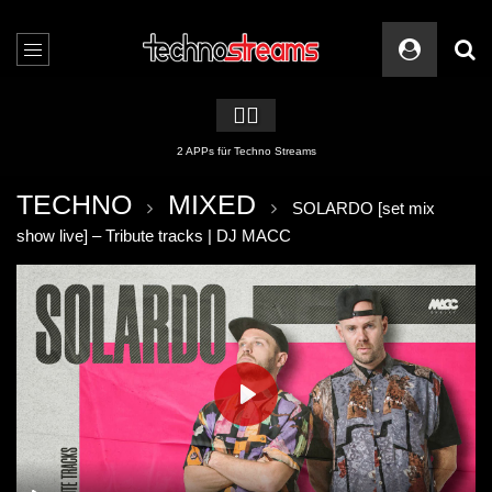
🏳️‍🌈
2 APPs für Techno Streams
TECHNO
MIXED
SOLARDO [set mix
show live] – Tribute tracks | DJ MACC
PLAY