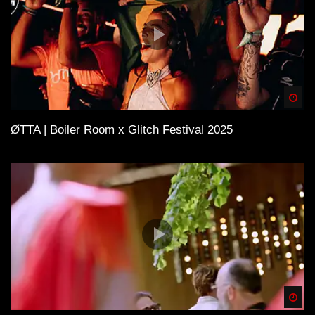
Spä
ØTTA | Boiler Room x Glitch Festival 2025
Spä