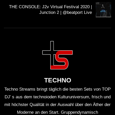
Du solltest übrigens gerade weil die Künstler mit
THE CONSOLE: J2v Virtual Festival 2020 |
Junction 2 | @beatport Live
Streaming nicht gerade viel verdienen, sie am besten
direkt unterstützen. Viele Künstler haben die
Möglichkeit für Spenden. Mit dem Spendenbutton unter
dem Video kannst du z.B. den
Klubnetz Dresden e.V.
unterstützen. Definitiv solltest Du
Auftritte besuchen
und wenn Du einen Plattespieler hast, kaufe die besten
Tracks auf Vinyl!
TECHNO
Techno Streams bringt täglich die besten Sets von TOP
DJ' s aus dem technoioden Kulturuniversum, frisch und
mit höchster Qualität in der Auswahl über den Äther der
Moderne an den Start. Gruppendynamisch