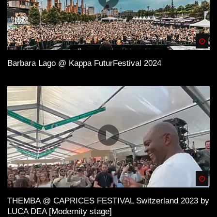
Spä
Barbara Lago @ Kappa FuturFestival 2024
Spä
THEMBA @ CAPRICES FESTIVAL Switzerland 2023 by
LUCA DEA [Modernity stage]