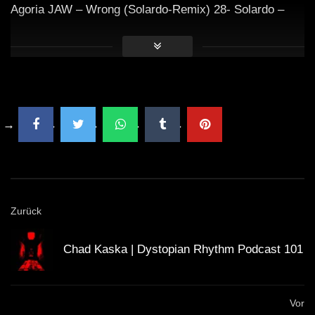
Agoria JAW – Wrong (Solardo-Remix) 28- Solardo –
Tribesmen (Originalmix) 29- CamelPhat, Solardo –
Accelerator (Originalmix) 30- Solardo – Armando’s
Shake 31- Mental Atmosphere (Originalmix) 32- Solardo
– Be Somebody (Extended Mix) 33- Prok & Fitch –
Celia’s House (Solardo Edit) 34- Solardo – Phone
Jacker SOLARDO 2022 SOLARDO 2022 SOLARDO
Abschluss 2022 SOLARDO Abschluss 2022 SOLARDO
B2B 2022 SOLARDO B2B 2022 SOLARDO Musik auf
2022 SOLARDO Musik auf 2022 SOLARDO
Zurück
Abschlussset 2022 SOLARDO Abschlussset 2022
SOLARDO Amnesia Abschluss 2022
Chad Kaska | Dystopian Rhythm Podcast 101
WICHTIG:
Vor