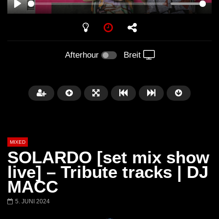
PLAY
Afterhour
Breit
MIXED
SOLARDO [set mix show
live] – Tribute tracks | DJ
MACC
Später
5. JUNI 2024
Barbara Lago @ Kappa
THEMBA @ CAPRI