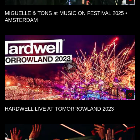
MIGUELLE & TONS at MUSIC ON FESTIVAL 2025 •
AMSTERDAM
Spä
HARDWELL LIVE AT TOMORROWLAND 2023