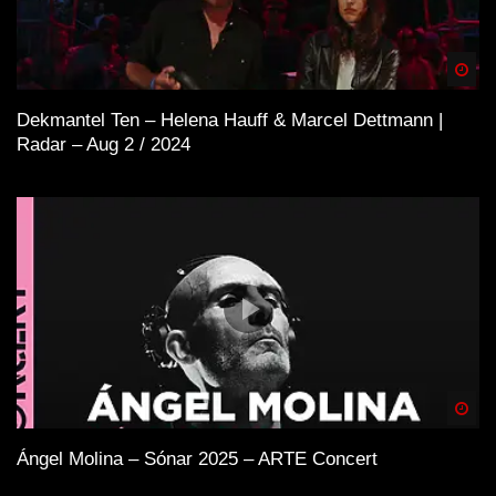
Spä
Dekmantel Ten – Helena Hauff & Marcel Dettmann |
Radar – Aug 2 / 2024
Spä
Ángel Molina – Sónar 2025 – ARTE Concert