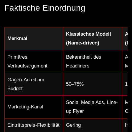
Faktische Einordnung
Klassisches Modell
An
Merkmal
(Name-driven)
(B
Primäres
Bekanntheit des
At
Verkaufsargument
Headliners
Ma
Gagen-Anteil am
50–75%
15
Budget
Social Media Ads, Line-
Mu
Marketing-Kanal
up Flyer
Co
Eintrittspreis-Flexibilität
Gering
Ho