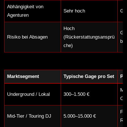
Abhängigkeit von
Sehr hoch
Ger
Agenturen
Hoch
Ger
Risiko bei Absagen
(Rückerstattungsansprü
bew
che)
Marktsegment
Typische Gage pro Set
Pr
Mus
Underground / Lokal
300–1.500 €
Co
Fa
Mid-Tier / Touring DJ
5.000–15.000 €
RA