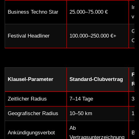
Ins
Business Techno Star
25.000–75.000 €
vir
Glo
Festival Headliner
100.000–250.000 €+
Cro
Fes
Klausel-Parameter
Standard-Clubvertrag
Ra
Zeitlicher Radius
7–14 Tage
30
Geografischer Radius
10–50 km
10
Ab
Ankündigungsverbot
Bis
Vertragsunterzeichnung