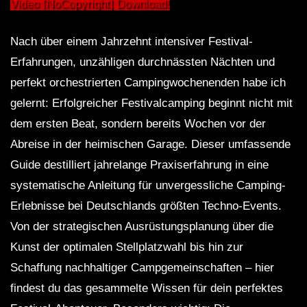
– feuchte Wände, trockner Mund«
Geheime Modetrends
Video [NoCopyright] Download!
Nach über einem Jahrzehnt intensiver Festival-
Erfahrungen, unzähligen durchnässten Nächten und
perfekt orchestrierten Campingwochenenden habe ich
gelernt: Erfolgreicher Festivalcamping beginnt nicht mit
dem ersten Beat, sondern bereits Wochen vor der
Abreise in der heimischen Garage. Dieser umfassende
Guide destilliert jahrelange Praxiserfahrung in eine
systematische Anleitung für unvergessliche Camping-
Erlebnisse bei Deutschlands größten Techno-Events.
Von der strategischen Ausrüstungsplanung über die
Kunst der optimalen Stellplatzwahl bis hin zur
Schaffung nachhaltiger Campgemeinschaften – hier
findest du das gesammelte Wissen für dein perfektes