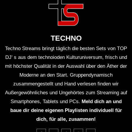
und Kaffee überbrückt, startet entspannt in den Tag.
Während andere noch im Stau stehen, ist das Zelt
bereits aufgebaut und die erste Erkundungstour kann
beginnen.
TECHNO
Stellplatz-Scouting: Die unsichtbaren
Techno Streams bringt täglich die besten Sets von TOP
Regeln
DJ' s aus dem technoioden Kulturuniversum, frisch und
mit höchster Qualität in der Auswahl über den Äther der
Moderne an den Start. Gruppendynamisch
Die optimale Stellplatzwahl folgt Regeln, die in keinem
zusammengestellt und Hand verlesen finden wir
Festivalguide stehen. Regel Nummer eins: Meide
Außergewöhnliches und Ungehörtes zum Streaming auf
symmetrische Positionen. Campingplätze in
Smartphones, Tablets und PCs.
Meld dich an und
Dreiecksformation oder perfekt geraden Linien ziehen
baue dir deine eigenen Playlisten individuell für
unbewusst mehr Besucher an – unser Gehirn
dich, für alle, zusammen!
interpretiert Ordnung als Einladung. Ich bevorzuge
leicht chaotische Anordnungen, die natürlichen