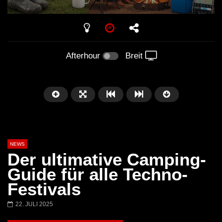
00:00
01:00
Afterhour
Breit
NEWS
Der ultimative Camping-
Guide für alle Techno-
Festivals
Später
03:12
10:31
22. JULI 2025
KI HARD Techno: »Gib’s mir ROH
Techno Fashion Secr