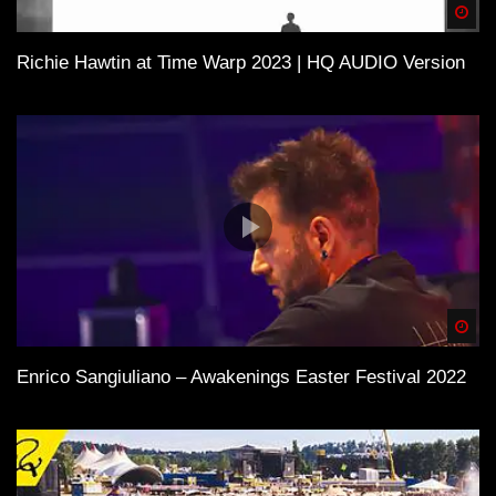
Spä
Richie Hawtin at Time Warp 2023 | HQ AUDIO Version
Spä
Enrico Sangiuliano – Awakenings Easter Festival 2022