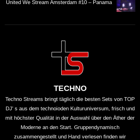
United We Stream Amsterdam #10 – Panama
Wie lange wird das Set dauern?
Das Set wird voraussichtlich mehrere Stunden
dauern, wobei die genaue Dauer von der
Stimmung des Publikums abhängt.
Wo kann ich Tickets kaufen?
Tickets sind über die Website des Clubs HÖR
TECHNO
oder über ausgewählte Ticketportale erhältlich.
Techno Streams bringt täglich die besten Sets von TOP
DJ' s aus dem technoioden Kulturuniversum, frisch und
Wird es eine
Live-Übertragung des Events
mit höchster Qualität in der Auswahl über den Äther der
geben?
Moderne an den Start. Gruppendynamisch
Das Event wird eventuell live gestreamt, um die
zusammengestellt und Hand verlesen finden wir