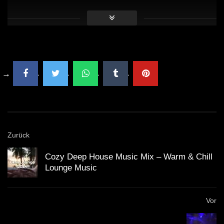
steigt, immer wieder neue musikalische Grenzen zu
überschreiten. Die Frage bleibt: Kann ein Künstler
immer konstant liefern, oder wird dies zu einem
kreativen Burnout führen? Diese Diskussionen werden
sich sicherlich auch nach dem Event fortsetzen.
Fragen & Antworten zum DJ Set
Was sind die musikalischen Einflüsse von
Zurück
SALO?
Cozy Deep House Music Mix – Warm & Chill
Lounge Music
SALO lässt sich von verschiedenen Genres
inspirieren, insbesondere von Techno, House
Vor
und Ambient Musik.