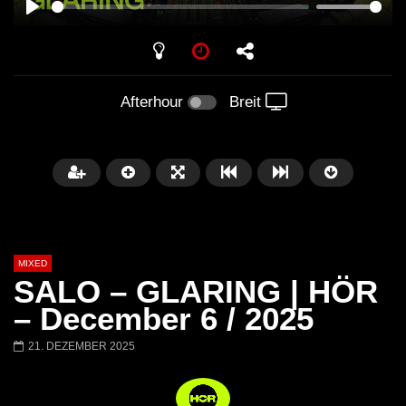
PLAY
Afterhour
Breit
MIXED
SALO – GLARING | HÖR
– December 6 / 2025
21. DEZEMBER 2025
Später
Barbara Lago @ Kappa
THEMBA @ CAPRI