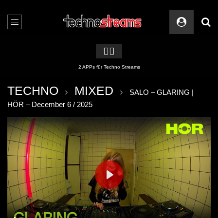
🏳️‍🌈
2 APPs für Techno Streams
TECHNO
MIXED
SALO – GLARING |
HÖR – December 6 / 2025
PLAY