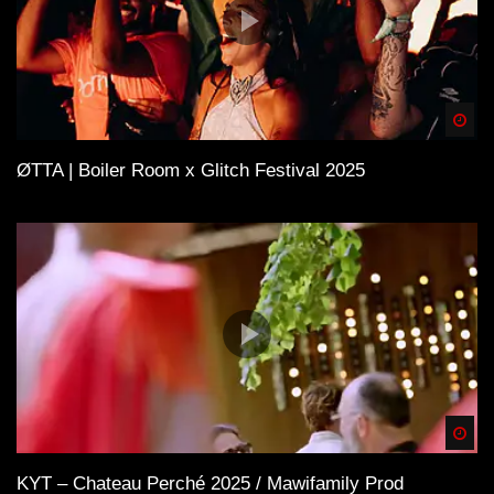
Spä
ØTTA | Boiler Room x Glitch Festival 2025
Spä
KYT – Chateau Perché 2025 / Mawifamily Prod