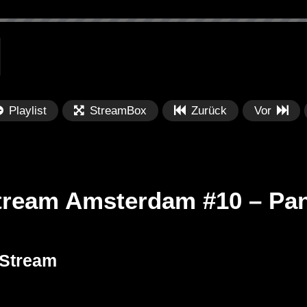
Playlist
StreamBox
Zurück
Vor
tream Amsterdam #10 – P
Später
Später
 Stream
PRICES
Festival BPM 2025 – Live
De
rland 2023 by
Completa
Ma
nity stage]
/ 