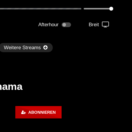
Afterhour
Breit
Weitere Streams
anama
Später
ABONNIEREN
kmantel Ten – Helena Hauff &
Ángel Molina – Sónar 202
rcel Dettmann | Radar – Aug 2
ARTE Concert
2024