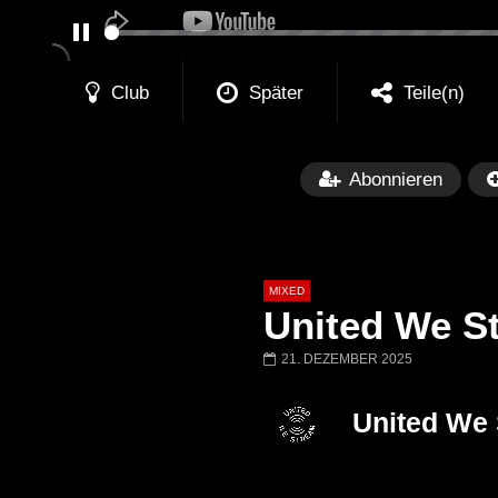
PAUSE
Club
Später
Teile(n)
Abonnieren
MIXED
United We S
21. DEZEMBER 2025
Später
United We
Barbara Lago @ Kappa
THEMBA @ CA
FuturFestival 2024
FESTIVAL Switze
LUCA DEA [Moder