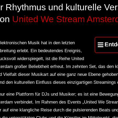
r Rhythmus und kulturelle Ve
von
United We Stream Amste
lektronischen Musik hat in den letzten
Entd
breitung erlebt. Ein bedeutendes Ereignis,
cksvoll widerspiegelt, ist die Reihe United
erdam großer Beliebtheit erfreut. Im zehnten Set, das den k
d Vielfalt dieser Musikart auf eine ganz neue Ebene gehoben
und den kulturellen Einfluss dieses einzigartigen Streamings 
nur eine Plattform für DJs und Musiker; es ist eine Bewegun
sterdam verbindet. Im Rahmen des Events „United We Stre
 auf eine klangliche Reise durch die pulsierenden Beats u
ie unterstützten Clubs und die Künstler im Mittelpunkt, die