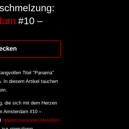
rschmelzung:
rdam
#10 –
ecken
langvollen Titel “Panama”
. In diesem Artikel tauchen
ein.
g, die sich mit dem Herzen
am Amsterdam #10 –
nd
hypnotisierenden Melodien
 zur einmaligen