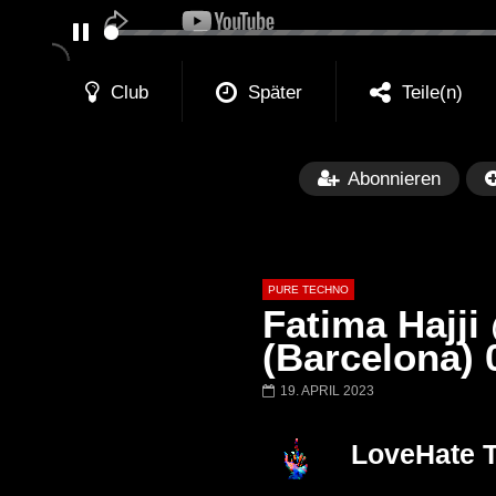
PAUSE
Club
Später
Teile(n)
Abonnieren
PURE TECHNO
Fatima Hajji
(Barcelona) 
19. APRIL 2023
Später
01:31:35
01:53:01
Miss Djax – Cherry Moon –
Torsten Kanzler 
LoveHate 
Lokeren Belgium (1996)
17.06.2013