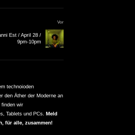
Vor
nni Est / April 28 /
9pm-10pm
dem technoioden
ber den Äther der Moderne an
finden wir
s, Tablets und PCs.
Meld
ch, für alle, zusammen!