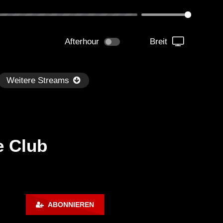
Afterhour
Breit
Weitere Streams
e Club
Später
1:33:36
01:05:30
m Paganini LIVE (Istanbul 01-
Technasia @ Resistance I
ABONNIEREN
-2023) Full Album
Week 7 (BE-AT.TV)