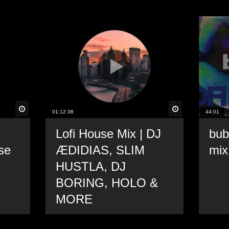
Später
Später
01:12:38
44:01
Lofi House Mix | DJ
bub
se
ÆDIDIAS, SLIM
mix
HUSTLA, DJ
BORING, HOLO &
MORE