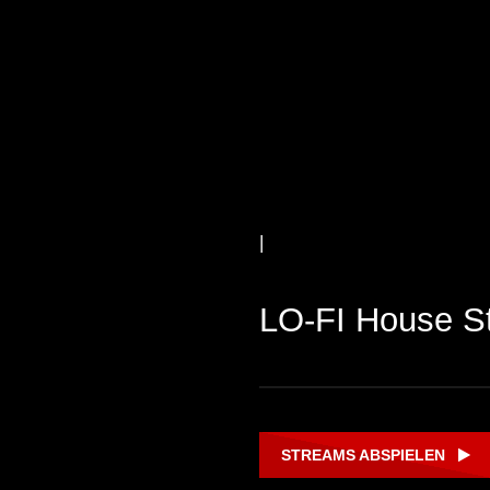
|
LO-FI House S
STREAMS ABSPIELEN