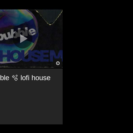
Später
ble 🫧 lofi house