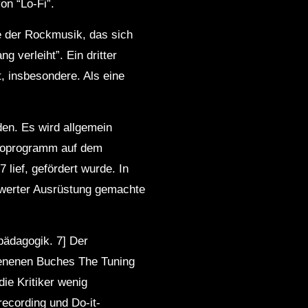
on “Lo-Fi”.
re der Rockmusik, das sich
 verleiht”. Ein dritter
t, insbesondere. Als eine
rden. Es wird allgemein
ioprogramm auf dem
lief, gefördert wurde. In
werter Ausrüstung gemachte
pädagogik. 7] Der
ienenen Buches The Tuning
die Kritiker wenig
recording und Do-it-