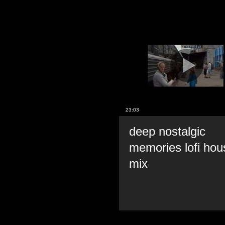
23:03
deep nostalgic
memories lofi hou
mix