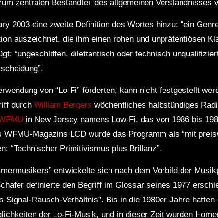
um zentralen Bestandteil des allgemeinen Verständnisses v
ary 2003 eine zweite Definition des Wortes hinzu: “ein Gen
on auszeichnet, die ihm einen rohen und unprätentiösen Klang
gt: “ungeschliffen, dilettantisch oder technisch unqualifizier
tscheidung”.
 Verwendung von “Lo-Fi” förderten, kann nicht festgestellt we
iff durch
William Bergers
wöchentliches halbstündiges Rad
WFMU
in New Jersey namens Low-Fi, das von 1986 bis 1987 
s WFMU-Magazins LCD wurde das Programm als “mit preis
 “Technischer Primitivismus plus Brillanz”.
mermusikers” entwickelte sich nach dem Vorbild der Musik
hafer definierte den Begriff im Glossar seines 1977 ersch
s Signal-Rausch-Verhältnis”. Bis in die 1980er Jahre hatten 
glichkeiten der Lo-Fi-Musik, und in dieser Zeit wurden Home