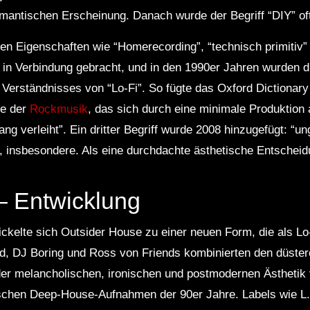
omantischen Erscheinung. Danach wurde der Begriff “DIY” oft
n Eigenschaften wie “Homerecording”, “technisch primitiv” 
” in Verbindung gebracht, und in den 1990er Jahren wurden 
 Verständnisses von “Lo-Fi”. So fügte das Oxford Dictionary 
re der
Rockmusik
, das sich durch eine minimale Produktion 
g verleiht”. Ein dritter Begriff wurde 2008 hinzugefügt: “ung
rt, insbesondere. Als eine durchdachte ästhetische Entscheid
– Entwicklung
ickelte sich Outsider House zu einer neuen Form, die als L
ld, DJ Boring und Ross von Friends kombinierten den düste
der melancholischen, ironischen und postmodernen Ästheti
ischen Deep-House-Aufnahmen der 90er Jahre. Labels wie L.