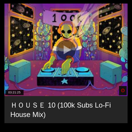
Spä
03:21:25
ＨＯＵＳＥ 10 (100k Subs Lo-Fi
House Mix)