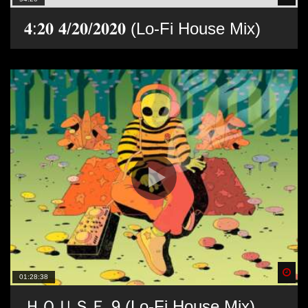
𝟒:𝟐𝟎 𝟒/𝟐𝟎/𝟐𝟎𝟐𝟎 (Lo-Fi House Mix)
Spä
01:28:38
ＨＯＵＳＥ 9 (Lo-Fi House Mix)