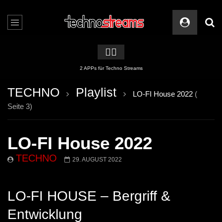
🏳️‍🌈
2 APPs für Techno Streams
TECHNO
Playlist
LO-FI House 2022
(
Seite 3)
LO-FI House 2022
TECHNO
29. AUGUST 2022
LO-FI HOUSE – Bergriff &
Entwicklung