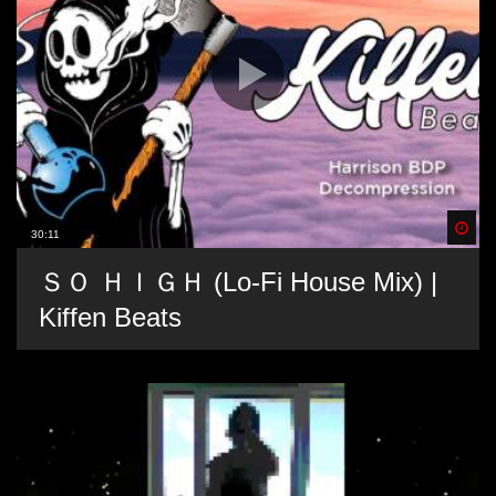
Spä
30:11
ＳＯ ＨＩＧＨ (Lo-Fi House Mix) |
Kiffen Beats