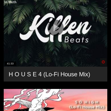
Spä
41:33
H O U S E 4 (Lo-Fi House Mix)