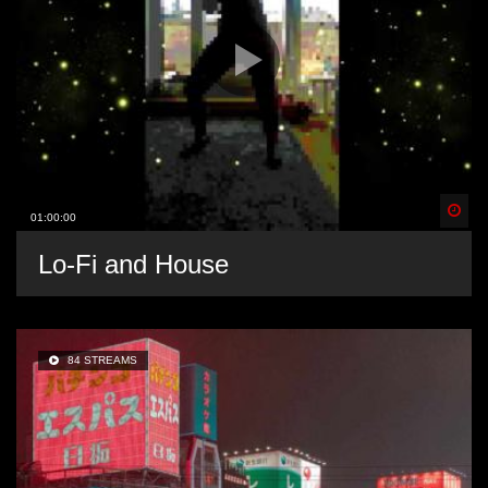
Spä
01:00:00
Lo-Fi and House
84 STREAMS