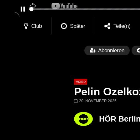
PAUSE
Club
Später
Teile(n)
Abonnieren
MIXED
Pelin Ozelko
20. NOVEMBER 2025
Später
HÖR Berli
Barbara Lago @ Kappa
THEMBA @ CA
FuturFestival 2024
FESTIVAL Switze
LUCA DEA [Moder