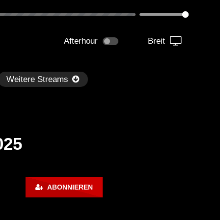
Afterhour
Breit
Weitere Streams
025
Später
ABONNIEREN
kmantel Ten – Helena Hauff &
Ángel Molina – Sónar 202
rcel Dettmann | Radar – Aug 2
ARTE Concert
2024