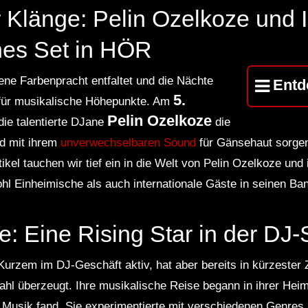
 Klänge: Pelin Ozelkoze und I
hes Set in HÖR
ne Farbenpracht entfaltet und die Nächte
Entd
5.
t für musikalische Höhepunkte. Am
Pelin Ozelkoze
die talentierte DJane
die
d mit ihrem
unverwechselbaren Sound
für Gänsehaut sorgen
kel tauchen wir tief ein in die Welt von Pelin Ozelkoze und 
ohl Einheimische als auch internationale Gäste in seinen Ban
e: Eine Rising Star in der DJ
 Kurzem im DJ-Geschäft aktiv, hat aber bereits in kürzester 
hl überzeugt. Ihre musikalische Reise begann in ihrer Heim
Musik fand. Sie experimentierte mit verschiedenen Genres 