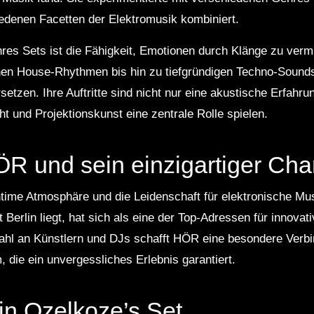
hiedenen Facetten der Elektromusik kombiniert.
res Sets ist die Fähigkeit, Emotionen durch Klänge zu vermi
hen House-Rhythmen bis hin zu tiefgründigen Techno-Sounds
etzen. Ihre Auftritte sind nicht nur eine akustische Erfahru
t und Projektionskunst eine zentrale Rolle spielen.
R und sein einzigartiger Cha
ntime Atmosphäre und die Leidenschaft für elektronische Mus
 Berlin liegt, hat sich als eine der Top-Adressen für innovat
wahl an Künstlern und DJs schafft HÖR eine besondere Verb
 die ein unvergessliches Erlebnis garantiert.
lin Ozelkoze’s Set