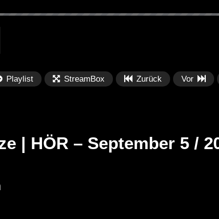
Playlist
StreamBox
Zurück
Vor
ze | HÖR – September 5 / 2
Später
Später
n
PRICES
Festival BPM 2025 – Live
De
rland 2023 by
Completa
Ma
nity stage]
/ 