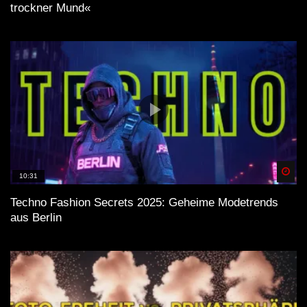
trockner Mund«
Spä
10:31
Techno Fashion Secrets 2025: Geheime Modetrends
aus Berlin