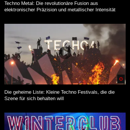
Techno Metal: Die revolutionäre Fusion aus
elektronischer Präzision und metallischer Intensität
Spä
Die geheime Liste: Kleine Techno Festivals, die die
Szene für sich behalten will