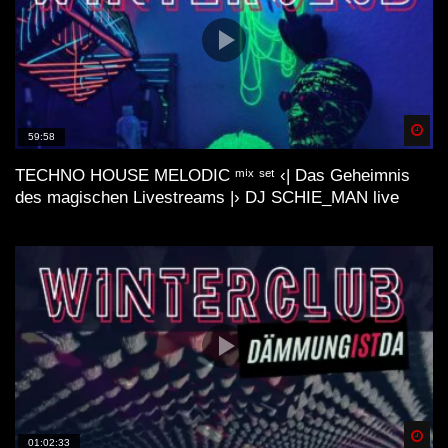
Spä
59:58
TECHNO HOUSE MELODIC ᵐⁱˣ ˢᵉᵗ ‹| Das Geheimnis
des magischen Livestreams |› DJ SCHIE_MAN live
Spä
01:02:33