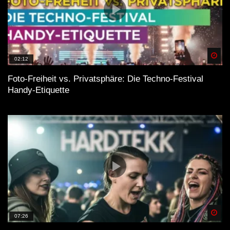
Spä
02:12
Foto-Freiheit vs. Privatsphäre: Die Techno-Festival
Handy-Etiquette
Spä
07:26