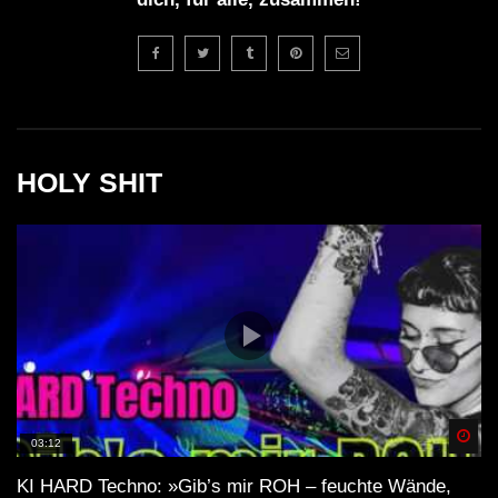
HOLY SHIT
Spä
03:12
KI HARD Techno: »Gib’s mir ROH – feuchte Wände,