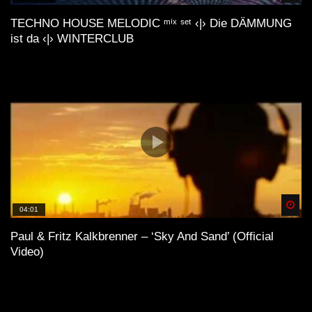
TECHNO HOUSE MELODIC ᵐⁱˣ ˢᵉᵗ ‹|› Die DÄMMUNG
ist da ‹|› WINTERCLUB
Spä
04:01
Anzeige
×
Paul & Fritz Kalkbrenner – ‘Sky And Sand’ (Official
Video)