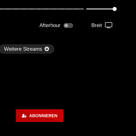
Afterhour
Breit
Weitere Streams
Später
ABONNIEREN
kmantel Ten – Helena Hauff &
Ángel Molina – Sónar 202
rcel Dettmann | Radar – Aug 2
ARTE Concert
2024