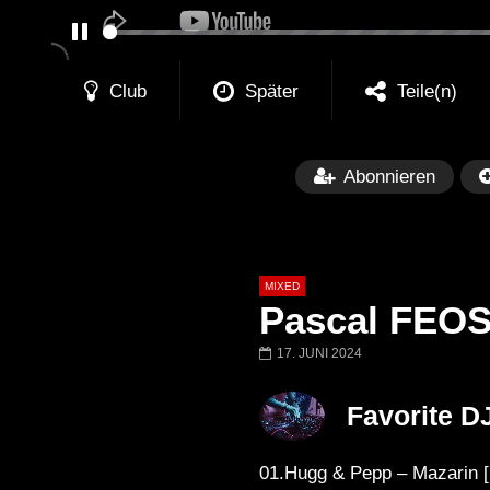
PAUSE
Club
Später
Teile(n)
Abonnieren
MIXED
Pascal FEOS 
17. JUNI 2024
Später
Favorite D
Barbara Lago @ Kappa
THEMBA @ CA
FuturFestival 2024
FESTIVAL Switze
01.Hugg & Pepp – Mazarin 
LUCA DEA [Moder