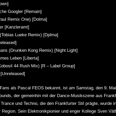
nown]
iche Googler [Remain]
 Paul Remix One) [Dolma]
er [Kanzleramt]
(Tobias Lueke Remix) [Dplma]
eleased]
ns (Drunken Kong Remix) [Night Light]
imes Leben [Liberta]
Kobosil 44 Rush Mix) [R – Label Group]
[Unreleased]
Fans als Pascal FEOS bekannt, ist am Samstag, den 9. Mai
ounds, der gemeinhin mit der Dance-Musikszene aus Frankfu
Trance und Techno, die den Frankfurter Stil prägte, wurde 
r Region. Sein Elektronikpionier und enger Kollege Sven Väth