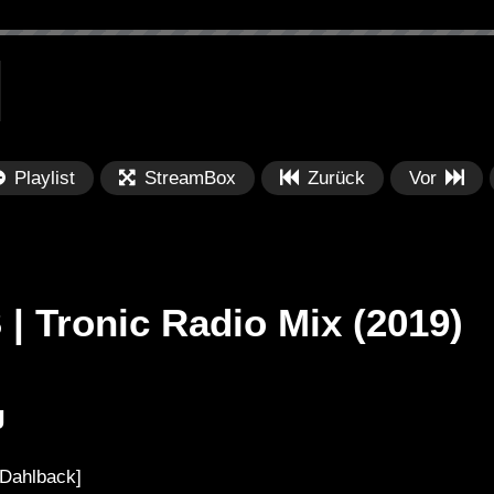
Playlist
StreamBox
Zurück
Vor
| Tronic Radio Mix (2019)
Später
Später
J
PRICES
Festival BPM 2025 – Live
De
rland 2023 by
Completa
Ma
[Dahlback]
nity stage]
/ 