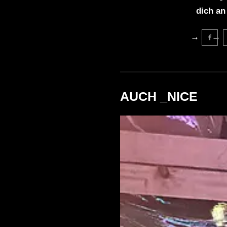
dich an
AUCH _NICE