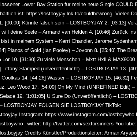
erlassener Lower Bay Station für meine neue Single COUL
rhältlich ist: https://lostboyjay.lnk.to/couldbewrong. Vielen Da
 [00:00] Könnte falsch sein – LOSTBOYJAY 2. [03:13] Verä
ill deine Seele – Armand van Helden 4. [10:46] Zurück ins 
ist in meinem System – Kerri Chandler, Jerome Sydenham 
44] Pianos of Gold (Ian Pooley) – Jovonn 8. [25:40] The Br
ha Lor 10. [31:30] Zu viele Menschen – Mxtt Hxll & MAX9000 1
9] Tiffany Stamped (unveröffentlicht) – LOSTBOYJAY 13. [40
s Coolkas 14. [44:26] Wasser – LOSTBOYJAY 15. [46:32] Feel
ruz, Leo Wood 17. [54:09] On My Mind (UNREFINED Edit) – J
 Selace 19. [1:01:05] U Sure Do (Unveröffentlicht) – LOSTB
ht) – LOSTBOYJAY FOLGEN SIE LOSTBOYJAY TikTok:
stboyjay Instagram: https://www.instagram.com/lostboywho
stboywho Twitter: http://twitter.com/sexforsinners YouTube:
stboyjay Credits Künstler/Produktionsleiter: Arman Aryapo