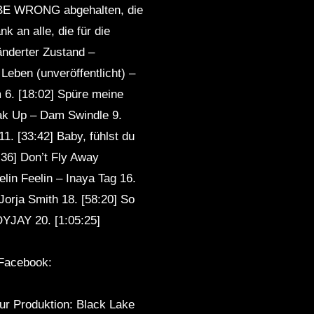
D BE WRONG abgehalten, die
nk an alle, die für die
nderter Zustand –
Leben (unveröffentlicht) –
6. [18:02] Spüre meine
eak Up – Dam Swindle 9.
1. [33:42] Baby, fühlst du
:36] Don’t Fly Away
in Feelin – Inaya Tag 16.
orja Smith 18. [58:20] So
OYJAY 20. [1:05:25]
 Facebook:
ur Produktion: Black Lake