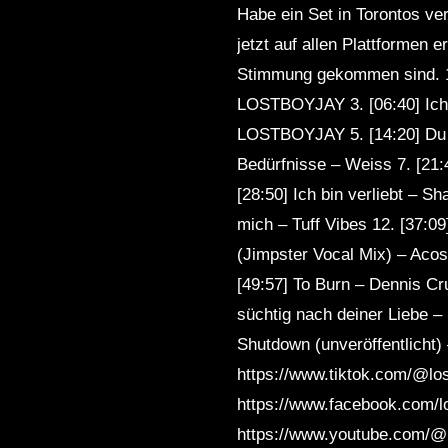
Habe ein Set in Torontos v
jetzt auf allen Plattformen e
Stimmung gekommen sind. 1.
LOSTBOYJAY 3. [06:40] Ich w
LOSTBOYJAY 5. [14:20] Du b
Bedürfnisse – Weiss 7. [21:
[28:50] Ich bin verliebt – S
mich – Tuff Vibes 12. [37:0
(Jimpster Vocal Mix) – Aco
[49:57] To Burn – Dennis C
süchtig nach deiner Liebe –
Shutdown (unveröffentlic
https://www.tiktok.com/@lo
https://www.facebook.com/lo
https://www.youtube.com/@lo