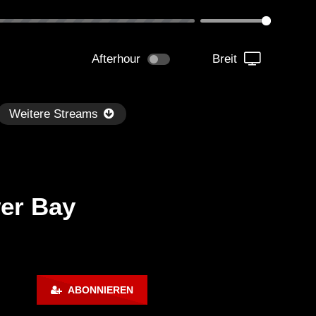
Afterhour
Breit
Weitere Streams
er Bay
Später
0:32:39
01:13:30
d Boy Bill – Hot Mix #17 –
Back to Mine – Danny Ten
ABONNIEREN
use Mix