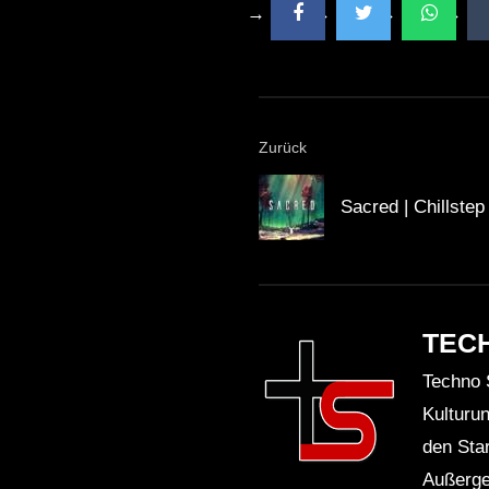
Zurück
Sacred | Chillstep
TEC
Techno 
Kulturu
den Sta
Außerge