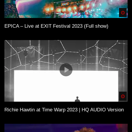
Spä
EPICA – Live at EXIT Festival 2023 (Full show)
Spä
Richie Hawtin at Time Warp 2023 | HQ AUDIO Version