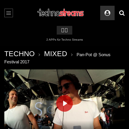
🏳️‍🌈
2 APPs für Techno Streams
TECHNO
MIXED
Pan-Pot @ Sonus
Festival 2017
PLAY