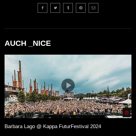
AUCH _NICE
Spä
Barbara Lago @ Kappa FuturFestival 2024