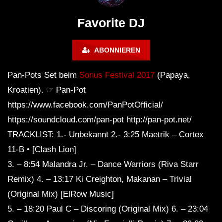
FuturFestival 2024
FESTIVAL Switzerla
LUCA DEA [Modernit
Favorite DJ
ABONNIEREN
Pan-Pots Set beim
Sonus Festival 2017
(Papaya,
Kroatien). ☞ Pan-Pot
https://www.facebook.com/PanPotOfficial/
https://soundcloud.com/pan-pot http://pan-pot.net/
TRACKLIST: 1.- Unbekannt 2.- 3:25 Maetrik – Cortex
11-B • [Clash Lion]
3. – 8:54 Malandra Jr. – Dance Warriors (Riva Starr
Remix) 4. – 13:17 Ki Creighton, Makanan – Trivial
(Original Mix) [ElRow Music]
5. – 18:20 Paul C – Discoring (Original Mix) 6. – 23:04