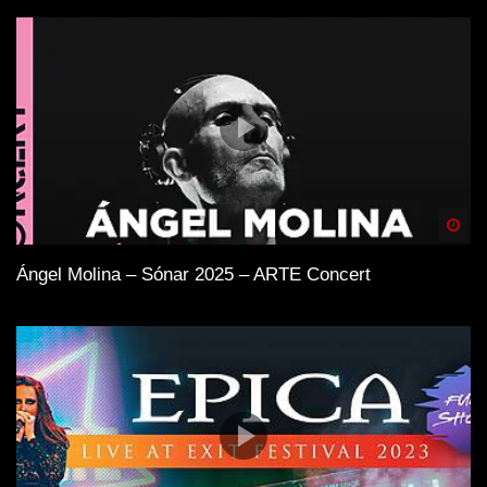
Spä
Ángel Molina – Sónar 2025 – ARTE Concert