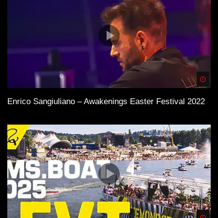
Spä
Enrico Sangiuliano – Awakenings Easter Festival 2022
Spä