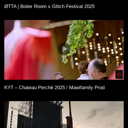
ØTTA | Boiler Room x Glitch Festival 2025
Spä
KYT – Chateau Perché 2025 / Mawifamily Prod