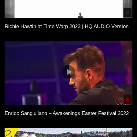
Spä
Richie Hawtin at Time Warp 2023 | HQ AUDIO Version
Spä
Enrico Sangiuliano – Awakenings Easter Festival 2022