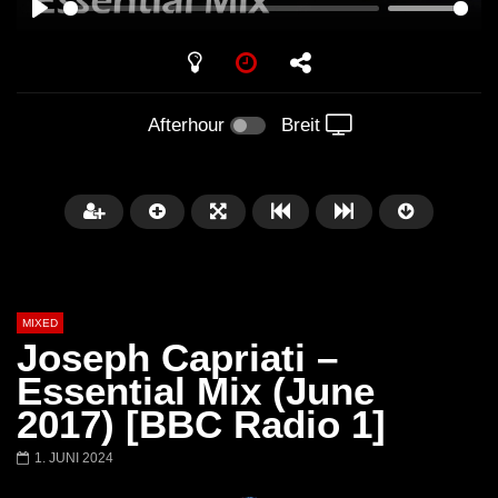
PLAY
Afterhour
Breit
MIXED
Joseph Capriati –
Essential Mix (June
2017) [BBC Radio 1]
Später
1. JUNI 2024
Barbara Lago @ Kappa
THEMBA @ CAPRI