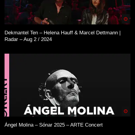
Spä
Dekmantel Ten – Helena Hauff & Marcel Dettmann |
Radar – Aug 2 / 2024
Spä
Ángel Molina – Sónar 2025 – ARTE Concert