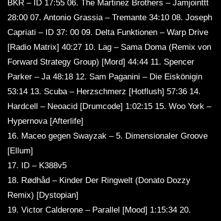
BKR – ID 17:55 06. The Martinez Brothers – Jamjointtt
28:00 07. Antonio Grassia – Tremante 34:10 08. Joseph
Capriati – ID 37: 00 09. Delta Funktionen – Warp Drive
[Radio Matrix] 40:27 10. Lag – Sama Doma (Remix von
Forward Strategy Group) [Mord] 44:44 11. Spencer
Parker – Ja 48:18 12. Sam Paganini – Die Eiskönigin
53:14 13. Scuba – Herzschmerz [Hotflush] 57:36 14.
Hardcell – Neoacid [Drumcode] 1:02:15 15. Woo York –
Hypernova [Afterlife]
16. Maceo gegen Swayzak – 5. Dimensionaler Groove
[Ellum]
17. ID – K388v5
18. Rødhåd – Kinder Der Ringwelt (Donato Dozzy
Remix) [Dystopian]
19. Victor Calderone – Parallel [Mood] 1:15:34 20.