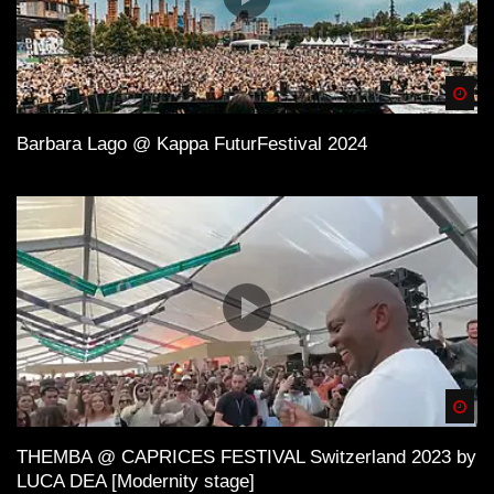
Spä
Barbara Lago @ Kappa FuturFestival 2024
Spä
THEMBA @ CAPRICES FESTIVAL Switzerland 2023 by
LUCA DEA [Modernity stage]