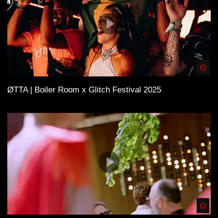
Spä
ØTTA | Boiler Room x Glitch Festival 2025
Spä