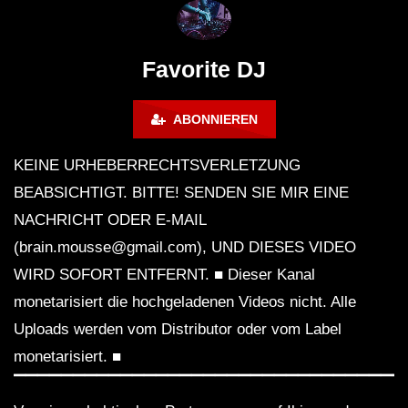
FuturFestival 2024
FESTIVAL Switzerla
LUCA DEA [Modernit
Favorite DJ
ABONNIEREN
KEINE URHEBERRECHTSVERLETZUNG
BEABSICHTIGT. BITTE! SENDEN SIE MIR EINE
NACHRICHT ODER E-MAIL
(brain.mousse@gmail.com), UND DIESES VIDEO
WIRD SOFORT ENTFERNT. ■ Dieser Kanal
monetarisiert die hochgeladenen Videos nicht. Alle
Uploads werden vom Distributor oder vom Label
monetarisiert. ■
▔▔▔▔▔▔▔▔▔▔▔▔▔▔▔▔▔▔▔▔▔▔▔▔▔▔▔▔▔▔▔▔▔