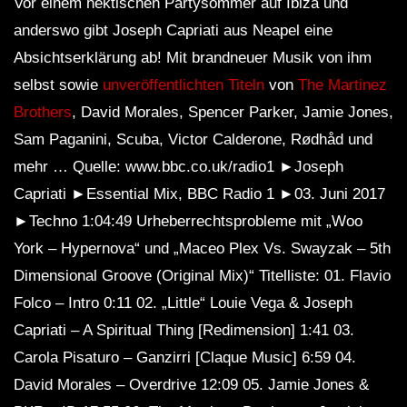
Vor einem hektischen Partysommer auf Ibiza und
anderswo gibt Joseph Capriati aus Neapel eine
Absichtserklärung ab! Mit brandneuer Musik von ihm
selbst sowie
unveröffentlichten Titeln
von
The Martinez
Brothers
, David Morales, Spencer Parker, Jamie Jones,
Sam Paganini, Scuba, Victor Calderone, Rødhåd und
mehr … Quelle: www.bbc.co.uk/radio1 ►Joseph
Capriati ►Essential Mix, BBC Radio 1 ►03. Juni 2017
►Techno 1:04:49 Urheberrechtsprobleme mit „Woo
York – Hypernova“ und „Maceo Plex Vs. Swayzak – 5th
Dimensional Groove (Original Mix)“ Titelliste: 01. Flavio
Folco – Intro 0:11 02. „Little“ Louie Vega & Joseph
Capriati – A Spiritual Thing [Redimension] 1:41 03.
Carola Pisaturo – Ganzirri [Claque Music] 6:59 04.
David Morales – Overdrive 12:09 05. Jamie Jones &