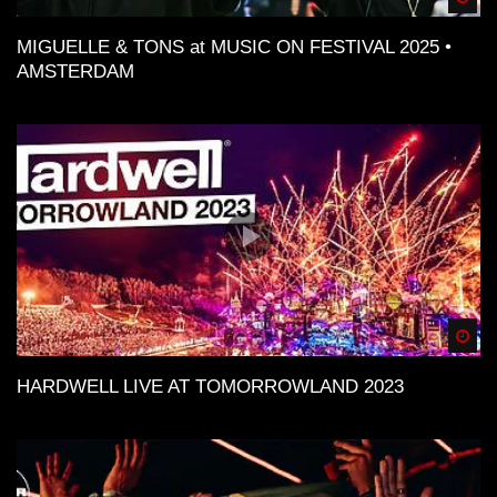
MIGUELLE & TONS at MUSIC ON FESTIVAL 2025 •
AMSTERDAM
Spä
HARDWELL LIVE AT TOMORROWLAND 2023