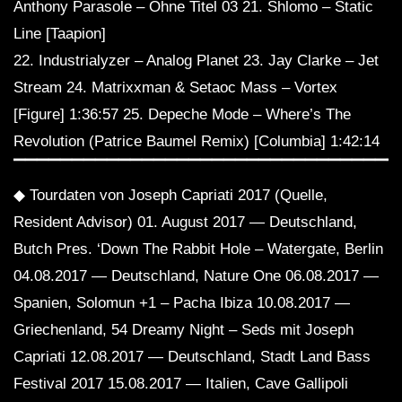
Anthony Parasole – Ohne Titel 03 21. Shlomo – Static
Line [Taapion]
22. Industrialyzer – Analog Planet 23. Jay Clarke – Jet
Stream 24. Matrixxman & Setaoc Mass – Vortex
[Figure] 1:36:57 25. Depeche Mode – Where’s The
Revolution (Patrice Baumel Remix) [Columbia] 1:42:14
▔▔▔▔▔▔▔▔▔▔▔▔▔▔▔▔▔▔▔▔▔▔▔▔▔▔▔▔▔▔▔▔▔
◆ Tourdaten von Joseph Capriati 2017 (Quelle,
Resident Advisor) 01. August 2017 — Deutschland,
Butch Pres. ‘Down The Rabbit Hole – Watergate, Berlin
04.08.2017 — Deutschland, Nature One 06.08.2017 —
Spanien, Solomun +1 – Pacha Ibiza 10.08.2017 —
Griechenland, 54 Dreamy Night – Seds mit Joseph
Capriati 12.08.2017 — Deutschland, Stadt Land Bass
Festival 2017 15.08.2017 — Italien, Cave Gallipoli