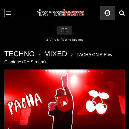
🏳️‍🌈
2 APPs für Techno Streams
TECHNO
MIXED
PACHA ON AIR /w
Claptone (Re-Stream)
PLAY