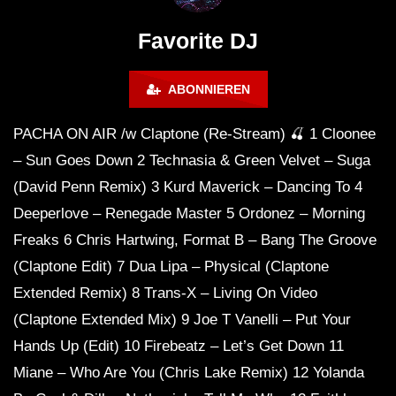
FuturFestival 2024
FESTIVAL Switzerla
LUCA DEA [Modernit
Favorite DJ
ABONNIEREN
PACHA ON AIR /w Claptone (Re-Stream) 🍒 1 Cloonee
– Sun Goes Down 2 Technasia & Green Velvet – Suga
(David Penn Remix) 3 Kurd Maverick – Dancing To 4
Deeperlove – Renegade Master 5 Ordonez – Morning
Freaks 6 Chris Hartwing, Format B – Bang The Groove
(Claptone Edit) 7 Dua Lipa – Physical (Claptone
Extended Remix) 8 Trans-X – Living On Video
(Claptone Extended Mix) 9 Joe T Vanelli – Put Your
Hands Up (Edit) 10 Firebeatz – Let’s Get Down 11
Miane – Who Are You (Chris Lake Remix) 12 Yolanda