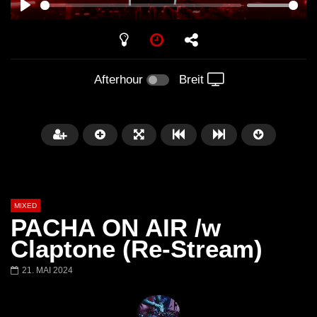
PLAY
Afterhour
Breit
MIXED
PACHA ON AIR /w
Claptone (Re-Stream)
21. MAI 2024
Später
Barbara Lago @ Kappa
THEMBA @ CAPRI