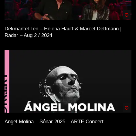
Spä
Dekmantel Ten – Helena Hauff & Marcel Dettmann |
Radar – Aug 2 / 2024
Spä
Ángel Molina – Sónar 2025 – ARTE Concert