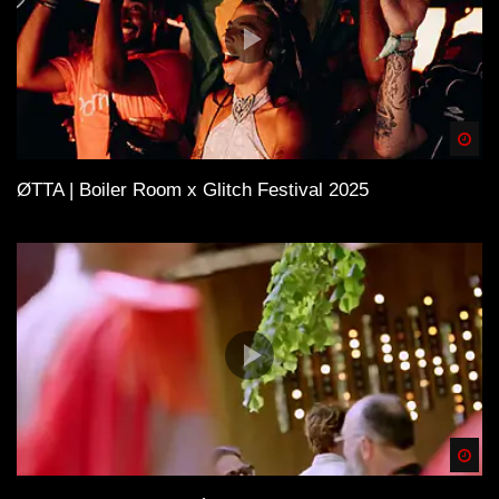
Spä
ØTTA | Boiler Room x Glitch Festival 2025
Spä