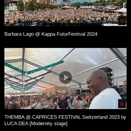
Spä
Barbara Lago @ Kappa FuturFestival 2024
Spä
THEMBA @ CAPRICES FESTIVAL Switzerland 2023 by
LUCA DEA [Modernity stage]