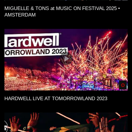
MIGUELLE & TONS at MUSIC ON FESTIVAL 2025 •
AMSTERDAM
Spä
HARDWELL LIVE AT TOMORROWLAND 2023