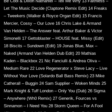
Be Cool & Dillon Nathaniel – Tell Me Why 13 Faithless –
Let The Music Decide (Claptone Remix Edit) 14 Freaks
– Tweekers (Walker & Royce Organ Edit) 15 Francis
Mercier, Cossy – Our Love 16 Chris Lake & Armand
Van Helden – The Answer feat. Arthur Baker & Victor
Simonelli 17 Gettoblaster – HOUSE feat. Missy (Edit)
18 Biscits – Sundown (Edit) 19 Jonas Blue, Max –
Naked (Armand Van Helden Dub Edit) 20 Mathias
Kaden – Blackbox 21 Nic Fanciulli & Andrea Oliva –
Medium Rare 22 Love Regenerator x Steve Lacy – Live
Without Your Love (Solardo Ball Bass Remix) 23 Mike
Catherall – Buggin 24 Sam Supplier – Woken Minds 25
Mark Knight & Tuff London – Only You (Dub) 26 Sigma
– Anywhere (Wh0 Remix) 27 Generik, Fources vs
Sinnamon – I Need You 28 Storm Queen – For A Fool