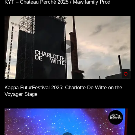
KYT – Chateau Perché 2025 / Mawifamily Prod
Spä
Kappa FuturFestival 2025: Charlotte De Witte on the
Voyager Stage