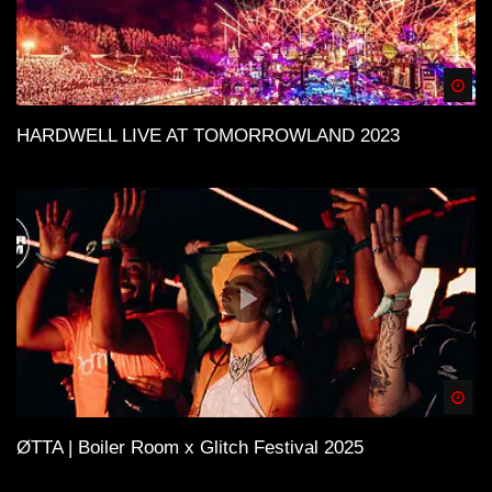
Spä
HARDWELL LIVE AT TOMORROWLAND 2023
Spä
ØTTA | Boiler Room x Glitch Festival 2025