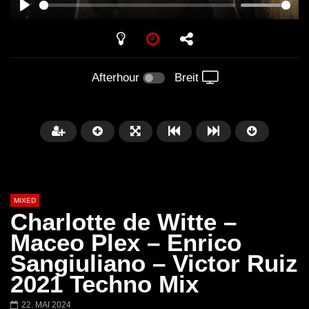
PLAY
Afterhour
Breit
MIXED
Charlotte de Witte –
Maceo Plex – Enrico
Sangiuliano – Victor Ruiz
Später
2021 Techno Mix
Barbara Lago @ Kappa
THEMBA @ CAPRI
22. MAI 2024