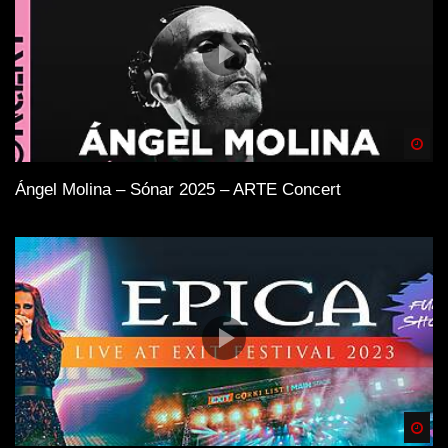
Spä
Ángel Molina – Sónar 2025 – ARTE Concert
Spä