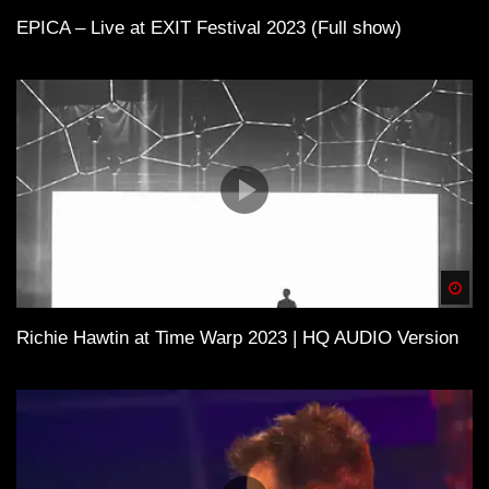
EPICA – Live at EXIT Festival 2023 (Full show)
Spä
Richie Hawtin at Time Warp 2023 | HQ AUDIO Version