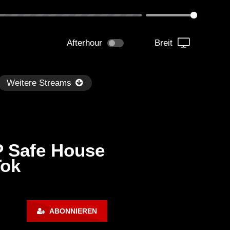
Afterhour
Breit
Weitere Streams
 Safe House
Tok
Später
kmantel Ten – Helena Hauff &
Ángel Molina – Sónar 202
ABONNIEREN
rcel Dettmann | Radar – Aug 2
ARTE Concert
2024