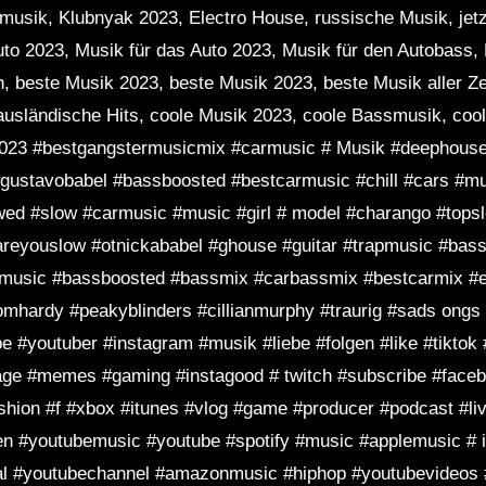
musik, Klubnyak 2023, Electro House, russische Musik, jetz
to 2023, Musik für das Auto 2023, Musik für den Autobass, 
, beste Musik 2023, beste Musik 2023, beste Musik aller Z
ausländische Hits, coole Musik 2023, coole Bassmusik, coo
2023 #bestgangstermusicmix #carmusic # Musik #deephous
gustavobabel #bassboosted #bestcarmusic #chill #cars #m
wed #slow #carmusic #music #girl # model #charango #tops
reyouslow #otnickababel #ghouse #guitar #trapmusic #bas
 music #bassboosted #bassmix #carbassmix #bestcarmix 
omhardy #peakyblinders #cillianmurphy #traurig #sads ongs
 #youtuber #instagram #musik #liebe #folgen #like #tiktok 
ge #memes #gaming #instagood # twitch #subscribe #faceb
fashion #f #xbox #itunes #vlog #game #producer #podcast #l
en #youtubemusic #youtube #spotify #music #applemusic #
dal #youtubechannel #amazonmusic #hiphop #youtubevideos 