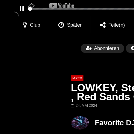
PAUSE
Club
Später
Teile(n)
Abonnieren
MIXED
LOWKEY, Ste
, Red Sands
24. MAI 2024
Später
Barbara Lago @ Kappa
THEMBA @ CA
Favorite D
FuturFestival 2024
FESTIVAL Switze
LUCA DEA [Moder