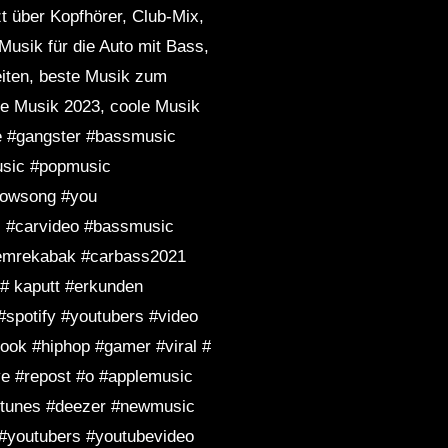
t über Kopfhörer, Club-Mix,
Musik für die Auto mit Bass,
eiten, beste Musik zum
le Musik 2023, coole Musik
e #gangster #bassmusic
usic #popmusic
lowsong #you
s #carvideo #bassmusic
#emrekabak #carbass2021
 # kaputt #erkunden
#spotify #youtubers #video
ook #hiphop #gamer #viral #
ive #repost #o #applemusic
 itunes #deezer #newmusic
#youtubers #youtubevideo