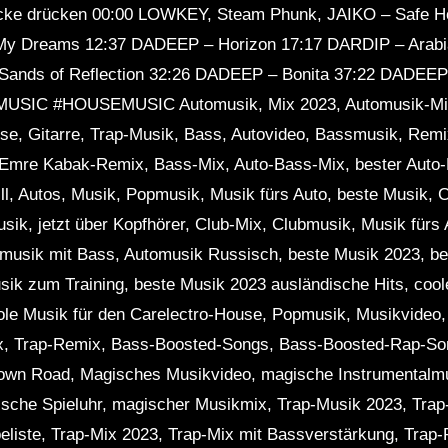
ocke drücken 00:00 LOWKEY, Steam Phunk, JAIKO – Safe 
My Dreams 12:37 DADEEP – Horizon 17:17 DARDIP – Arab
 Sands of Reflection 32:26 DADEEP – Bonita 37:22 DADEEP
C #HOUSEMUSIC Automusik, Mix 2023, Automusik-Mix,
se, Gitarre, Trap-Musik, Bass, Autovideo, Bassmusik, Remi
 Emre Kabak-Remix, Bass-Mix, Auto-Bass-Mix, bester Auto-
ll, Autos, Musik, Popmusik, Musik fürs Auto, beste Musik,
sik, jetzt über Kopfhörer, Club-Mix, Clubmusik, Musik fürs 
musik mit Bass, Automusik Russisch, beste Musik 2023, be
usik zum Training, beste Musik 2023 ausländische Hits, coo
ole Musik für den Carelectro-House, Popmusik, Musikvideo
ix, Trap-Remix, Bass-Boosted-Songs, Bass-Boosted-Rap-So
own Road, Magisches Musikvideo, magische Instrumentalm
ische Spieluhr, magischer Musikmix, Trap-Musik 2023, Tra
eliste, Trap-Mix 2023, Trap-Mix mit Bassverstärkung, Trap-