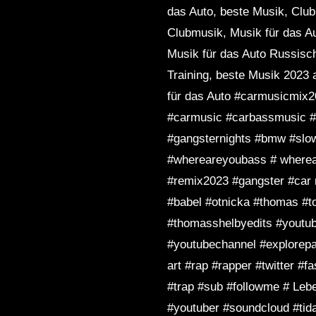
das Auto, beste Musik, Club
Clubmusik, Musik für das Au
Musik für das Auto Russisch
Training, beste Musik 2023 
für das Auto #carmusicmix
#carmusic #carbassmusic #
#gangsternights #bmw #slo
#whereareyoubass # wherea
#remix2023 #gangster #car
#babel #otnicka #thomas #t
#thomasshelbyedits #youtube
#youtubechannel #explorepa
art #rap #rapper #twitter #
#trap #sub #followme # Leb
#youtuber #soundcloud #ti