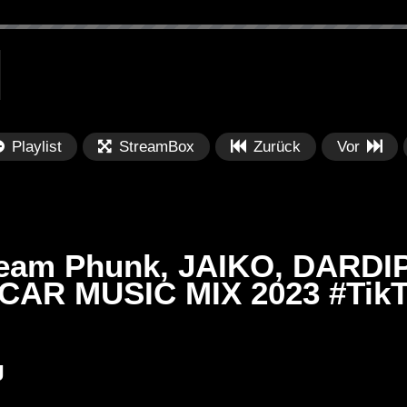
Playlist
StreamBox
Zurück
Vor
am Phunk, JAIKO, DARDIP
 CAR MUSIC MIX 2023 #Tik
Später
Später
PRICES
Festival BPM 2025 – Live
De
J
rland 2023 by
Completa
Ma
nity stage]
/ 