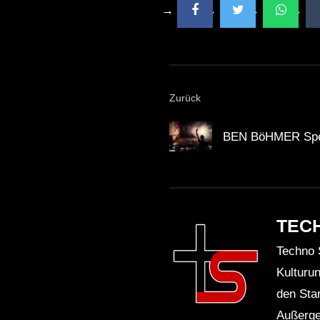
Zurück
BEN BöHMER Speci
TEC
Techno 
Kulturu
den Sta
Außerge