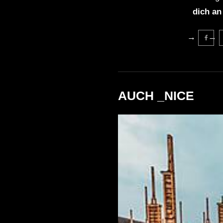
dich an
AUCH _NICE