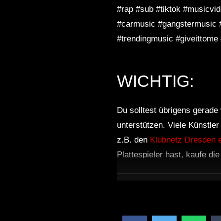
#rap #sub #tiktok #musicvid
#carmusic #gangstermusic 
#trendingmusic #giveittome 
WICHTIG:
Du solltest übrigens gerade 
unterstützen. Viele Künstle
z.B. den
Klubnetz Dresden e
Plattespieler hast, kaufe di