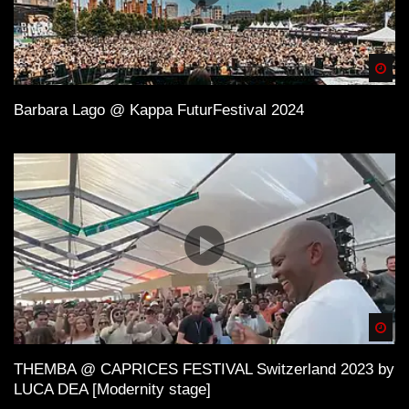
Spä
Barbara Lago @ Kappa FuturFestival 2024
Spä
THEMBA @ CAPRICES FESTIVAL Switzerland 2023 by
LUCA DEA [Modernity stage]