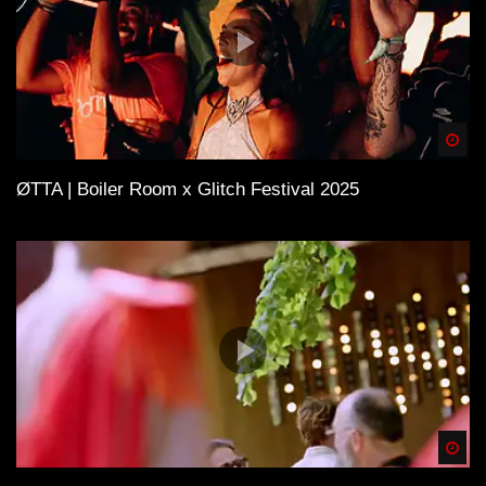
Spä
ØTTA | Boiler Room x Glitch Festival 2025
Spä