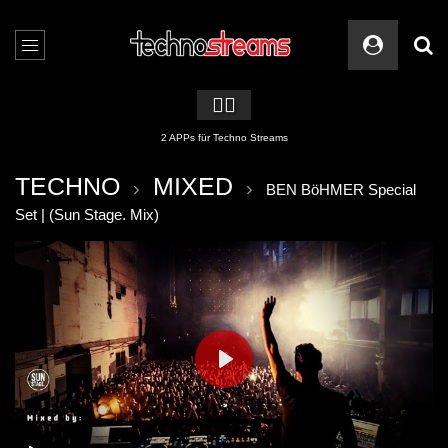
🏳️‍🌈
2 APPs für Techno Streams
TECHNO
MIXED
BEN BöHMER Special
Set | (Sun Stage. Mix)
PLAY