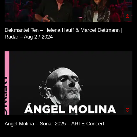
Spä
Dekmantel Ten – Helena Hauff & Marcel Dettmann |
Radar – Aug 2 / 2024
Spä
Ángel Molina – Sónar 2025 – ARTE Concert