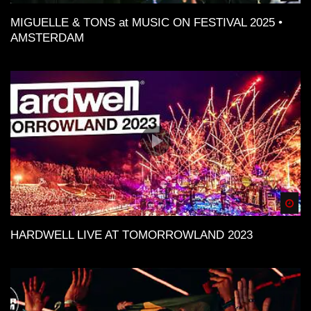
MIGUELLE & TONS at MUSIC ON FESTIVAL 2025 •
AMSTERDAM
Spä
HARDWELL LIVE AT TOMORROWLAND 2023