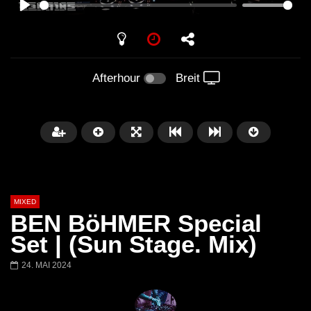
PLAY
Afterhour
Breit
MIXED
BEN BöHMER Special
Set | (Sun Stage. Mix)
24. MAI 2024
Später
Barbara Lago @ Kappa
THEMBA @ CAPRI