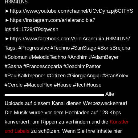
R3M41N5.
►https://www.youtube.com/channel/UCvDyhzpj6GtTYS
►https://instagram.com/arielarancibia?
igshid=1729479dgwcsh
►https://www.facebook.com/ArielArancibia.R3M41N5/
Tags: #Progressive #Techno #SunStage #BorisBrejcha
#Solomun #MelodicTechno #Andhim #AdamBeyer
#Sasha #Francescoparla #JoachimPastor
#PaulKalkbrenner #Citizen #GiorgiaAnguli #StanKolev
#Cercle #MaceoPlex #House #TechHouse
▬▬▬▬▬▬▬▬▬▬▬▬▬▬▬▬▬▬▬ Alle
Uploads auf diesem Kanal dienen Werbezweckennur!
Die Musik wurde vor dem Hochladen auf 128 Kbps
konvertiert, um Rippen zu verhindern und die
Künstler
und Labels
zu schützen. Wenn Sie Ihre Inhalte hier