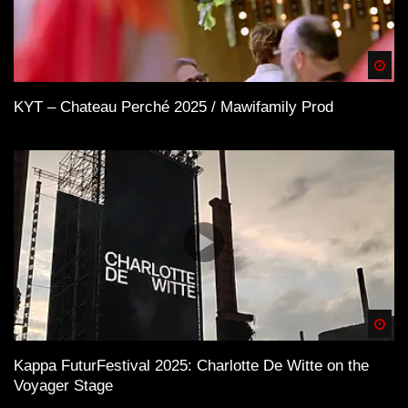
Spä
KYT – Chateau Perché 2025 / Mawifamily Prod
Spä
Kappa FuturFestival 2025: Charlotte De Witte on the
Voyager Stage