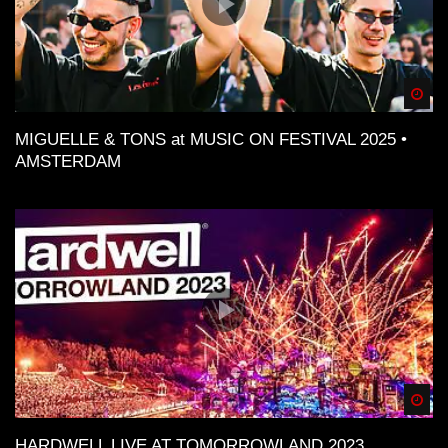
Spä
MIGUELLE & TONS at MUSIC ON FESTIVAL 2025 •
AMSTERDAM
Spä
HARDWELL LIVE AT TOMORROWLAND 2023