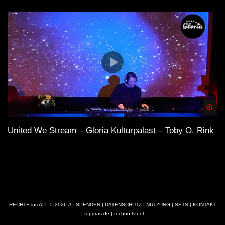
Spä
United We Stream – Gloria Kulturpalast – Toby O. Rink
RECHTE ins ALL © 2026 //
SPENDEN
|
DATENSCHUTZ
|
NUTZUNG
|
SETS
|
KONTAKT
|
topgras.de
|
techno-tv.net