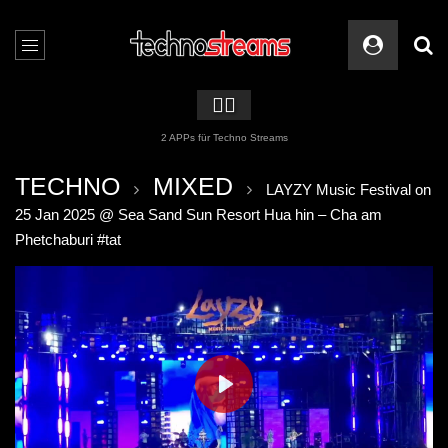
🏳️‍🌈
2 APPs für Techno Streams
TECHNO
MIXED
LAYZY Music Festival on
25 Jan 2025 @ Sea Sand Sun Resort Hua hin – Cha am
Phetchaburi #tat
PLAY