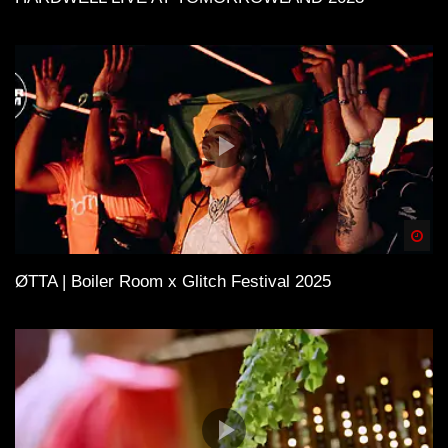
Spä
ØTTA | Boiler Room x Glitch Festival 2025