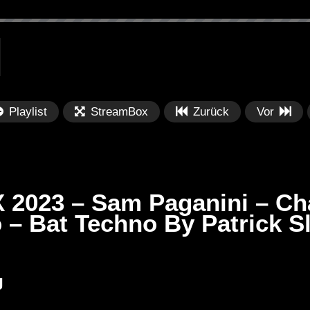
Playlist
StreamBox
Zurück
Vor
2023 – Sam Paganini – Cha
o – Bat Techno By Patrick S
Später
Später
01:17:55
0
Abstract Podcast
DT:Recommends | Fumiya Tanaka
Sa
J
– DJ Mix 1/2
28
[MIX.SOUND.SPACE] (2002) Mix