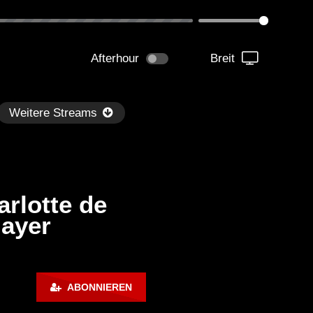
Afterhour
Breit
Weitere Streams
rlotte de
layer
Später
1:33:36
01:05:30
m Paganini LIVE (Istanbul 01-
Technasia @ Resistance I
ABONNIEREN
-2023) Full Album
Week 7 (BE-AT.TV)