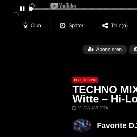
PAUSE
Club
Später
Teile(n)
Abonnieren
PURE TECHNO
TECHNO MIX 
Witte – Hi-L
20. JANUAR 2026
Später
01:31:35
01:53:01
Miss Djax – Cherry Moon –
Torsten Kanzler 
Favorite D
Lokeren Belgium (1996)
17.06.2013