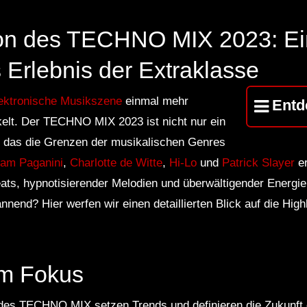
CD 2
ion des TECHNO MIX 2023: Ei
 Erlebnis der Extraklasse
ektronische Musikszene
einmal mehr
Entd
kelt. Der TECHNO MIX 2023 ist nicht nur ein
s, das die Grenzen der musikalischen Genres
am Paganini
,
Charlotte de Witte
,
Hi-Lo
und
Patrick Slayer
er
eats, hypnotisierender Melodien und überwältigender Energ
end? Hier werfen wir einen detaillierten Blick auf die Highl
im Fokus
des TECHNO MIX setzen Trends und definieren die Zukunft e