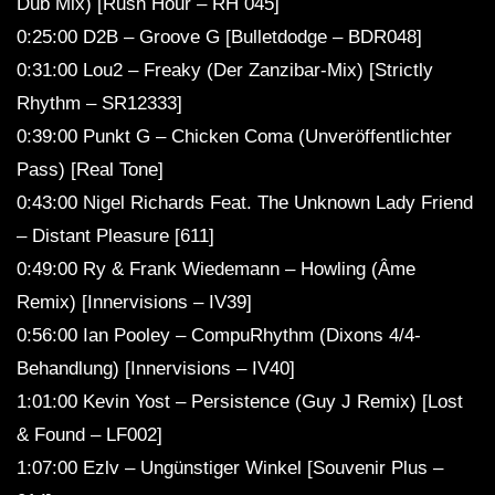
Dub Mix) [Rush Hour – RH 045]
0:25:00 D2B – Groove G [Bulletdodge – BDR048]
0:31:00 Lou2 – Freaky (Der Zanzibar-Mix) [Strictly
Rhythm – SR12333]
0:39:00 Punkt G – Chicken Coma (Unveröffentlichter
Pass) [Real Tone]
0:43:00 Nigel Richards Feat. The Unknown Lady Friend
– Distant Pleasure [611]
0:49:00 Ry & Frank Wiedemann – Howling (Âme
Remix) [Innervisions – IV39]
0:56:00 Ian Pooley – CompuRhythm (Dixons 4/4-
Behandlung) [Innervisions – IV40]
1:01:00 Kevin Yost – Persistence (Guy J Remix) [Lost
& Found – LF002]
1:07:00 Ezlv – Ungünstiger Winkel [Souvenir Plus –