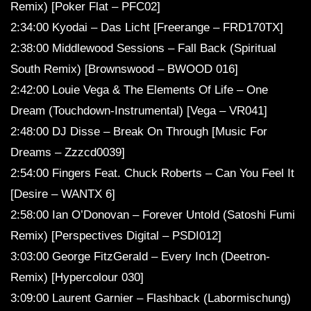
Remix) [Poker Flat – PFC02]
2:34:00 Kyodai – Das Licht [Freerange – FRD170TX]
2:38:00 Middlewood Sessions – Fall Back (Spiritual
South Remix) [Brownswood – BWOOD 016]
2:42:00 Louie Vega & The Elements Of Life – One
Dream (Touchdown-Instrumental) [Vega – VR041]
2:48:00 DJ Disse – Break On Through [Music For
Dreams – Zzzcd0039]
2:54:00 Fingers Feat. Chuck Roberts – Can You Feel It
[Desire – WANTX 6]
2:58:00 Ian O’Donovan – Forever Untold (Satoshi Fumi
Remix) [Perspectives Digital – PSDI012]
3:03:00 George FitzGerald – Every Inch (Deetron-
Remix) [Hypercolour 030]
3:09:00 Laurent Garnier – Flashback (Labormischung)