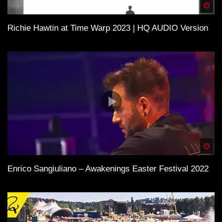
Spä
Richie Hawtin at Time Warp 2023 | HQ AUDIO Version
Spä
Enrico Sangiuliano – Awakenings Easter Festival 2022