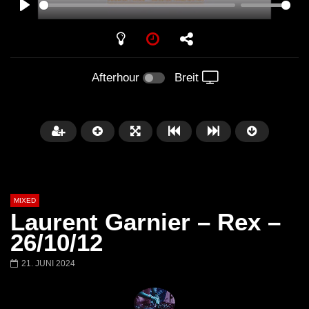
PLAY
Afterhour
Breit
MIXED
Laurent Garnier – Rex –
26/10/12
21. JUNI 2024
Später
Barbara Lago @ Kappa
THEMBA @ CAPRI