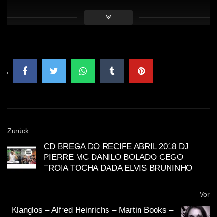
BLKBTR08]
3:56:00 Woz – Zylo [Black Butter – BLKBTR34]
3:59:00 Laurent Garnier Feat. LBS Crew – Jacques In
The Box [Ed Banger – BEC5161187]
WICHTIG:
Du solltest übrigens gerade weil die Künstler mit
Streaming nicht gerade viel verdienen, sie am besten
Zurück
direkt unterstützen
. Viele Künstler haben die
CD BREGA DO RECIFE ABRIL 2018 DJ
Möglichkeit für Spenden. Mit dem Spendenbutton unter
PIERRE MC DANILO BOLADO CEGO
TROIA TOCHA DADA ELVIS BRUNINHO
dem Video kannst du z.B. den
Klubnetz Dresden e.V.
unterstützen. Definitiv solltest Du Auftritte besuchen
Vor
und wenn Du einen Plattespieler hast, kaufe die besten
Klanglos – Alfred Heinrichs – Martin Books –
Tracks auf Vinyl!