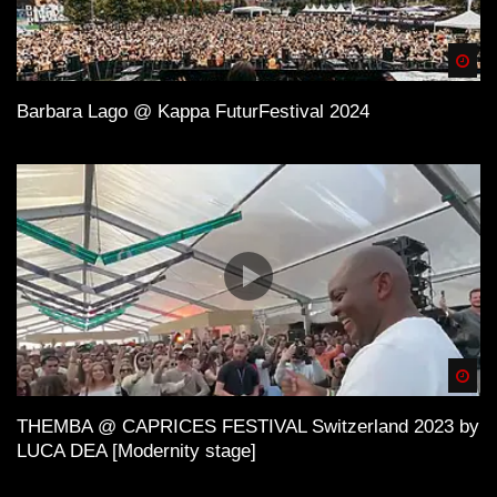
Spä
Barbara Lago @ Kappa FuturFestival 2024
Spä
THEMBA @ CAPRICES FESTIVAL Switzerland 2023 by
LUCA DEA [Modernity stage]