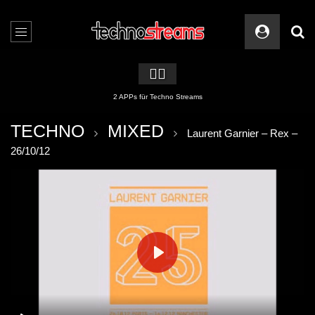
🏳️‍🌈
2 APPs für Techno Streams
TECHNO
MIXED
Laurent Garnier – Rex –
26/10/12
PLAY