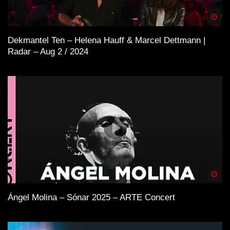
Spä
Dekmantel Ten – Helena Hauff & Marcel Dettmann |
Radar – Aug 2 / 2024
Spä
Ángel Molina – Sónar 2025 – ARTE Concert