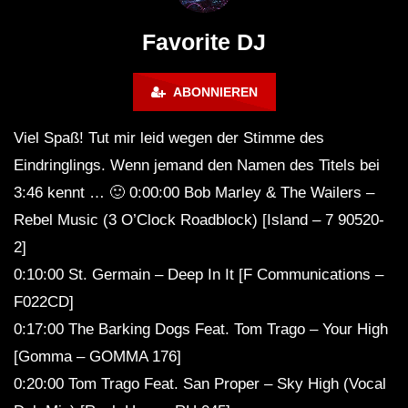
FuturFestival 2024
FESTIVAL Switzerla
LUCA DEA [Modernit
Favorite DJ
ABONNIEREN
Viel Spaß! Tut mir leid wegen der Stimme des
Eindringlings. Wenn jemand den Namen des Titels bei
3:46 kennt … 🙂 0:00:00 Bob Marley & The Wailers –
Rebel Music (3 O’Clock Roadblock) [Island – 7 90520-
2]
0:10:00 St. Germain – Deep In It [F Communications –
F022CD]
0:17:00 The Barking Dogs Feat. Tom Trago – Your High
[Gomma – GOMMA 176]
0:20:00 Tom Trago Feat. San Proper – Sky High (Vocal