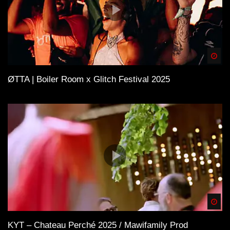
Spä
ØTTA | Boiler Room x Glitch Festival 2025
Spä
KYT – Chateau Perché 2025 / Mawifamily Prod