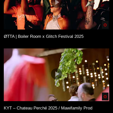
Spä
ØTTA | Boiler Room x Glitch Festival 2025
Spä
KYT – Chateau Perché 2025 / Mawifamily Prod