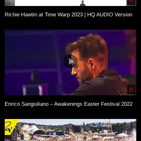
Spä
Richie Hawtin at Time Warp 2023 | HQ AUDIO Version
Spä
Enrico Sangiuliano – Awakenings Easter Festival 2022