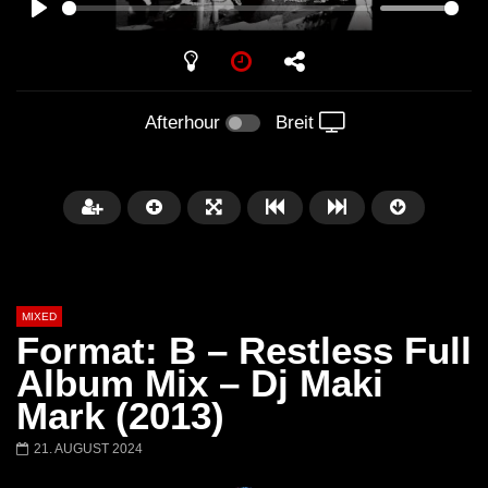
PLAY
Afterhour
Breit
MIXED
Format: B – Restless Full
Album Mix – Dj Maki
Mark (2013)
Später
21. AUGUST 2024
Barbara Lago @ Kappa
THEMBA @ CAPRI