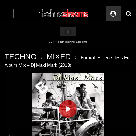
🏳️‍🌈
2 APPs für Techno Streams
TECHNO
MIXED
Format: B – Restless Full
Album Mix – Dj Maki Mark (2013)
PLAY