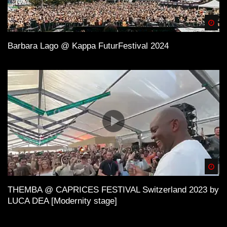
Spä
Barbara Lago @ Kappa FuturFestival 2024
Spä
THEMBA @ CAPRICES FESTIVAL Switzerland 2023 by
LUCA DEA [Modernity stage]