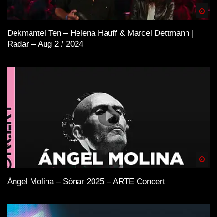
Spä
Dekmantel Ten – Helena Hauff & Marcel Dettmann |
Radar – Aug 2 / 2024
Spä
Ángel Molina – Sónar 2025 – ARTE Concert