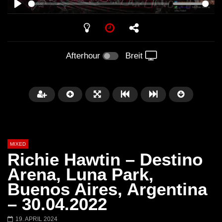
PLAY
Afterhour
Breit
MIXED
Richie Hawtin – Destino
Arena, Luna Park,
Buenos Aires, Argentina
Später
– 30.04.2022
Barbara Lago @ Kappa
THEMBA @ CAPRI
19. APRIL 2024