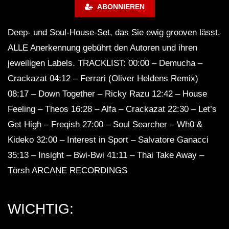
ABONNIEREN
Deep- und Soul-House-Set, das Sie ewig grooven lässt.
GUEST DJ MIX 03: ＤＪ ＣＩＮＥＭＡ
ＱＵＡＲＴＩＥＲ ＬＡＴＩＮ 🎥 (Lo-Fi
ALLE Anerkennung gebührt den Autoren und ihren
House Mix)
jeweiligen Labels. TRACKLIST: 00:00 – Demucha –
Crackazat 04:12 – Ferrari (Oliver Heldens Remix)
GUEST DJ MIX 04: ＳＣＩＳＳＯＲＷ
08:17 – Down Together – Ricky Razu 12:42 – House
ＯＲＫ ✂️ (Lo-Fi House Mix)
Feeling – Theos 16:28 – Alfa – Crackazat 22:30 – Let’s
Get High – Freqish 27:00 – Soul Searcher – Wh0 &
California Beach 80’s – Lo-Fi House
Kideko 32:00 – Interest in Sport – Salvatore Ganacci
mix
35:13 – Insight – Bwi-Bwi 41:11 – Thai Take Away –
Törsh ARCANE RECORDINGS
ＨＯＵＳＥ 14 (Lo-Fi House Mix)
WICHTIG: