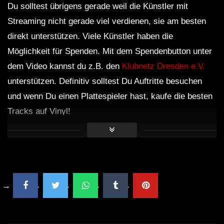
Du solltest übrigens gerade weil die Künstler mit
ＨＯＵＳＥ 12 (Lo-Fi House Mix)
Streaming nicht gerade viel verdienen, sie am besten
direkt unterstützen. Viele Künstler haben die
Möglichkeit für Spenden. Mit dem Spendenbutton unter
ＥＸＣＬＵＳＩＶＥ (Lo-Fi House Mix)
dem Video kannst du z.B. den
Klubnetz Dresden e.V.
(TEASER)
unterstützen. Definitiv solltest Du Auftritte besuchen
und wenn Du einen Plattespieler hast, kaufe die besten
GUEST DJ MIX 01: ＤＪ ＨＯＵＳＥＰ
Tracks auf Vinyl!
ＬＡＮＴＳ🍃 (Lo-Fi House Mix)
GUEST DJ MIX 02: ＤＪ ＩＧＮＯＲＡ
ＮＴ💔 (Lo-Fi House Mix)
ＥＸＣＬＵＳＩＶＥ Vol. 2 (Lo-Fi
House Mix) (Full 2Hrs Mix On