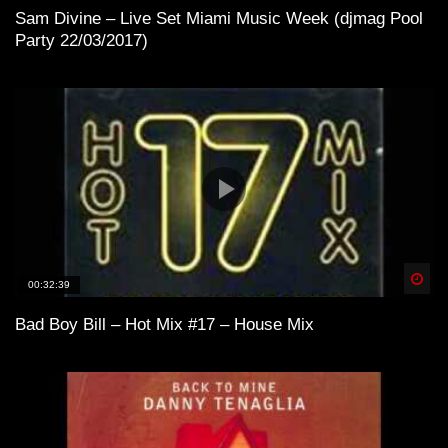
Artmann, Stardust, ecc..)
Sam Divine – Live Set Miami Music Week (djmag Pool
Party 22/03/2017)
Lo-Fi Friday Mix #4 (Baltra, Schrill,
M44K, Devv, ecc..)
Dunes Deep & Lo-Fi House Mix |
Connect With Your Other Self | Gran
Canaria📍
Lofi House Mix 2
Spä
00:32:39
Bad Boy Bill – Hot Mix #17 – House Mix
Another day | Minimal & Lofi House Mix
| dj cakewaffle