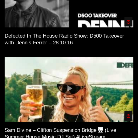
Lofi House mix vol 1
Spä
Defected In The House Radio Show: D500 Takeover
with Dennis Ferrer – 28.10.16
Lofi House mix vol 3
Lofi House mix vol 4
LoFi House – め S U M M E R 1 9 9 7
め
Spä
Sam Divine – Clifton Suspension Bridge 🌉 (Live
Lofi House mix vol 5
Summer House Music DJ Set) #LiveStream