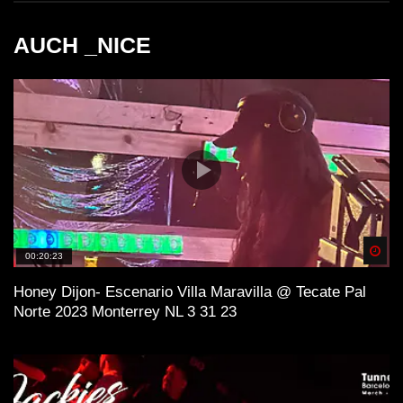
AUCH _NICE
ＨＯＵＳＥ 11 (Lo-Fi House Mix)
H O U S E 4 (Lo-Fi House Mix)
ＳＯ ＨＩＧＨ (Lo-Fi House Mix) |
Spä
00:20:23
Kiffen Beats
Honey Dijon- Escenario Villa Maravilla @ Tecate Pal
Norte 2023 Monterrey NL 3 31 23
Lo-Fi and House