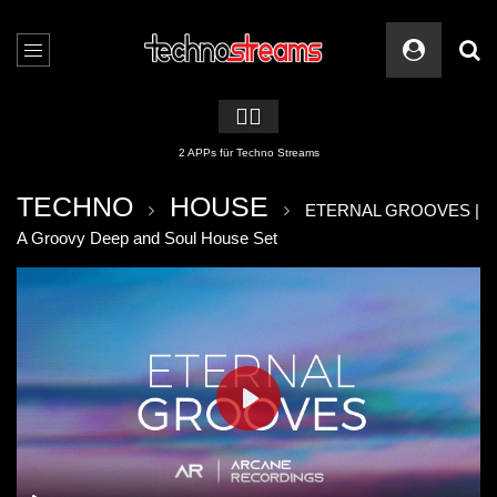
🏳️‍🌈
2 APPs für Techno Streams
TECHNO
HOUSE
ETERNAL GROOVES |
A Groovy Deep and Soul House Set
PLAY