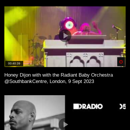
Chicago Nights I Lofi House Mix
California Evenings | Funky House and
Lofi House Mix
Spä
00:40:39
Honey Dijon with with the Radiant Baby Orchestra
@SouthbankCentre, London, 9 Sept 2023
Lofi House / Lofi Techno – Love or
Ecstasy ?
Lofi House – Belize mix