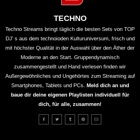
ＨＯＵＳＥ 7 (Lo-Fi House Mix)
TECHNO
Techno Streams bringt täglich die besten Sets von TOP
𝟒:𝟐𝟎 𝟒/𝟐𝟎/𝟐𝟎𝟐𝟎 (Lo-Fi House Mix)
DJ' s aus dem technoioden Kulturuniversum, frisch und
mit höchster Qualität in der Auswahl über den Äther der
Moderne an den Start. Gruppendynamisch
zusammengestellt und Hand verlesen finden wir
ＨＯＵＳＥ 9 (Lo-Fi House Mix)
Außergewöhnliches und Ungehörtes zum Streaming auf
Smartphones, Tablets und PCs.
Meld dich an und
baue dir deine eigenen Playlisten individuell für
ＨＯＵＳＥ 8 (Lo-Fi House Mix)
dich, für alle, zusammen!
ＨＯＵＳＥ 10 (100k Subs Lo-Fi House
Mix)