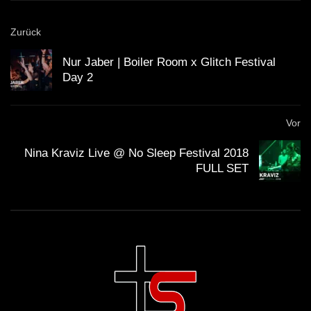
Description)
Zurück
Ｈ Ｏ Ｕ Ｓ Ｅ 13 (Lo-Fi House Mix)
Nur Jaber | Boiler Room x Glitch Festival
Day 2
ＣＨＲＩＳＴＭＡＳ ’20 (Lo-Fi House
Vor
Mix)
Nina Kraviz Live @ No Sleep Festival 2018
FULL SET
ＨＯＵＳＥ 5 (Lo-Fi House Mix)
Ｈ Ｏ Ｕ Ｓ Ｅ 6 (Lo-Fi House Mix)