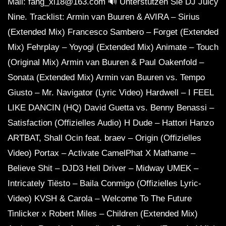
Mail: fang_xi18@163.com 🔊 Unterstützen Sie DJ Juicy
Nine. Tracklist: Armin van Buuren & AVIRA – Sirius
(Extended Mix) Francesco Sambero – Forget (Extended
Mix) Fehrplay – Yoyogi (Extended Mix) Animate – Touch
(Original Mix) Armin van Buuren & Paul Oakenfold –
Sonata (Extended Mix) Armin van Buuren vs. Tempo
Giusto – Mr. Navigator (Lyric Video) Hardwell – I FEEL
LIKE DANCIN (HQ) David Guetta vs. Benny Benassi –
Satisfaction (Offizielles Audio) H Dude – Hattori Hanzo
ARTBAT, Shall Ocin feat. braev – Origin (Offizielles
Video) Portax – Activate CamelPhat X Mathame –
Believe Shit – DJD3 Hell Driver – Midway UMEK –
Intricately Tiësto – Baila Conmigo (Offizielles Lyric-
Video) KVSH & Carola – Welcome To The Future
Tinlicker x Robert Miles – Children (Extended Mix)