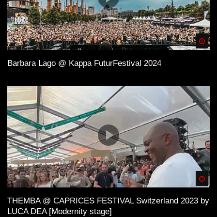
Spä
Barbara Lago @ Kappa FuturFestival 2024
Spä
THEMBA @ CAPRICES FESTIVAL Switzerland 2023 by
LUCA DEA [Modernity stage]