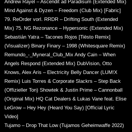
Andrew Rayel – Ascendit ad Paradisum (Extended Mix)
Mind Against & Dyzen – Freedom (Club Mix) [Fabric]
79. ReOrder vorl. RRDR – Drifting South (Extended
Mix) 75. NG Rezonance – Hypersonic (Extended Mix)
Sebastián Yatra – Tacones Rojos [Tiësto Remix]
(Visualizer) Binary Finary – 1998 (Whitesquare Remix)
Remundo_-_Myneral_Club_Mix Andy Cain – When
Angels Respond (Extended Mix) DubVision, Otto
Knows, Alex Aris – Electricity Belly Dancer (LUM!X
Remix) Luis Torres & Corporate Slackrs – Step Back
(Offizieller Ton) Showtek & Justin Prime – Cannonball
(Original Mix) HQ Cat Dealers & Lukas Vane feat. Elise
LeGrow – Hey Hey (Heard You Say) [Official Lyric
Video]
Tujamo – Drop That Low (Tujamos Geheimwaffe 2022)