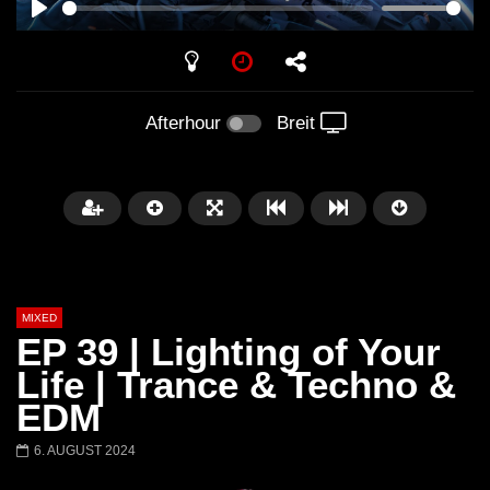
PLAY
Afterhour
Breit
MIXED
EP 39 | Lighting of Your
Life | Trance & Techno &
EDM
Später
6. AUGUST 2024
Barbara Lago @ Kappa
THEMBA @ CAPRI