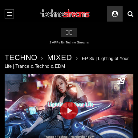
🏳️‍🌈
2 APPs für Techno Streams
TECHNO
MIXED
EP 39 | Lighting of Your
Life | Trance & Techno & EDM
PLAY