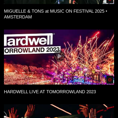
MIGUELLE & TONS at MUSIC ON FESTIVAL 2025 •
AMSTERDAM
Spä
HARDWELL LIVE AT TOMORROWLAND 2023