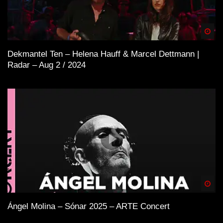
Spä
Dekmantel Ten – Helena Hauff & Marcel Dettmann |
Radar – Aug 2 / 2024
Spä
Ángel Molina – Sónar 2025 – ARTE Concert