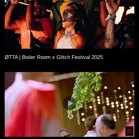
Spä
ØTTA | Boiler Room x Glitch Festival 2025
Spä