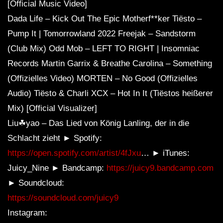
[Official Music Video]
Dada Life – Kick Out The Epic Motherf**ker Tiësto –
Pump It | Tomorrowland 2022 Freejak – Sandstorm
(Club Mix) Odd Mob – LEFT TO RIGHT | Insomniac
Records Martin Garrix & Breathe Carolina – Something
(Offizielles Video) MORTEN – No Good (Offizielles
Audio) Tiësto & Charli XCX – Hot In It (Tiëstos heißerer
Mix) [Official Visualizer]
Liu☘yao – Das Lied von König Lanling, der in die
Schlacht zieht ► Spotify:
https://open.spotify.com/artist/4fJxu
… ► iTunes:
Juicy_Nine ► Bandcamp:
https://juicy9.bandcamp.com
► Soundcloud:
https://soundcloud.com/juicy9
Instagram: