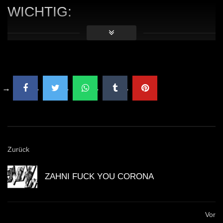
WICHTIG:
Du solltest übrigens gerade weil die Künstler mit
Streaming nicht gerade viel verdienen, sie am besten
direkt unterstützen. Viele Künstler haben die
Möglichkeit für Spenden. Mit dem Spendenbutton unter
dem Video kannst du z.B. den
Klubnetz Dresden e.V.
unterstützen. Definitiv solltest Du Auftritte besuchen
und wenn Du einen Plattespieler hast, kaufe die besten
Tracks auf Vinyl!
Zurück
ZAHNI FUCK YOU CORONA
Vor