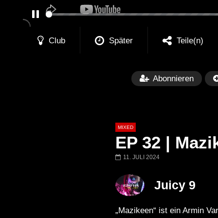
PAUSE
Club
Später
Teile(n)
Abonnieren
MIXED
EP 32 | Mazi
11. JULI 2024
Später
Juicy 9
Barbara Lago @ Kappa
THEMBA @ CA
FuturFestival 2024
FESTIVAL Switze
„Mazikeen“ ist ein Armin Va
LUCA DEA [Moder