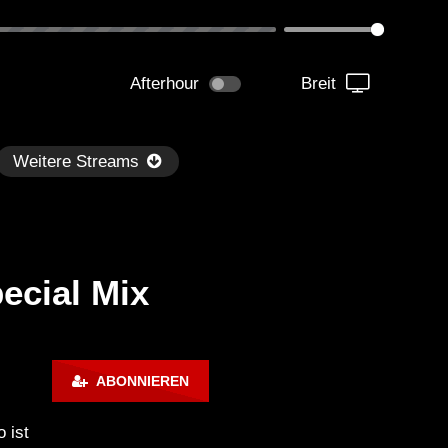
Afterhour
Breit
Weitere Streams
ecial Mix
Später
ABONNIEREN
kmantel Ten – Helena Hauff &
Ángel Molina – Sónar 202
rcel Dettmann | Radar – Aug 2
ARTE Concert
 ist
2024