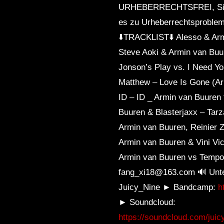
URHEBERRECHTSFREI, Sie kö
es zu Urheberrechtsprobleme
⬇️TRACKLIST⬇️ Alesso & Armi
Steve Aoki & Armin van Buu
Jonson’s Play vs. I Need Y
Matthew – Love Is Gone (Arm
ID – ID _ Armin van Buuren 
Buuren & Blasterjaxx – Tarz
Armin van Buuren, Reinier 
Armin van Buuren & Vini Vic
Armin van Buuren vs Tempo
fang_xi18@163.com 🔊 Unte
Juicy_Nine ► Bandcamp:
h
► Soundcloud:
https://soundcloud.com/juic