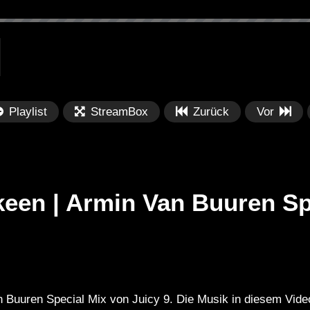
Playlist
StreamBox
Zurück
Vor
keen | Armin Van Buuren Sp
Später
Später
PRICES
Festival BPM 2025 – Live
De
rland 2023 by
Completa
Ma
n Buuren Special Mix von Juicy 9. Die Musik in diesem Video
nity stage]
/ 