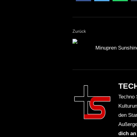
Zurück
Minupren Sunshine
TEC
Techno 
Kulturu
den Sta
Außerge
dich an