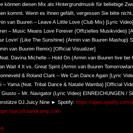
nnen diesen Mix als Hintergrundmusik für beliebige Zw
n kommt. Wenn es Ihnen gefällt, vergessen Sie bitte nicht
n van Buuren – Leave A Little Love (Club Mix) [Lyric Video
ren – Music Means Love Forever (Offizielles Musikvideo) [A
our Lovin’ (Like The Sunshine) (Armin van Buuren Mashup)
in van Buuren Remix) [Official Visualizer]
feat. Davina Michelle – Hold On (Armin van Buuren live be
an Wait 4 It vs. Great Spirit (Armin van Buuren Tomorrowl
Zonneveld & Roland Clark – We Can Dance Again [Lyric Vide
i – Yama (feat. Tribal Dance & Natalie Wamba) [Official Vid
 Giusto – Mr. Navigator (Lyric Video) EINREICHUNGEN /
rstütze DJ.Juicy Nine ► Spotify:
https://open.spotify.com/a
ttps://juicy9.bandcamp.com
y9