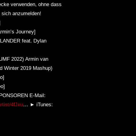
ecke verwenden, ohne dass
, sich anzumelden!
]
rmin’s Journey]
 SLANDER feat. Dylan
i UMF 2022) Armin van
and Winter 2019 Mashup)
o]
eo]
 SPONSOREN E-Mail:
rtist/4fJxu
… ► iTunes: