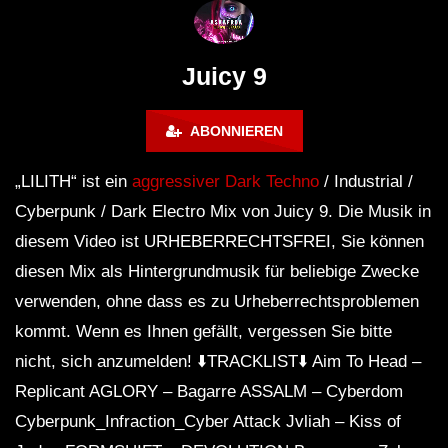
FuturFestival 2024
FESTIVAL Switzerla
LUCA DEA [Modernit
Juicy 9
ABONNIEREN
„LILITH“ ist ein
aggressiver Dark Techno
/ Industrial /
Cyberpunk / Dark Electro Mix von Juicy 9. Die Musik in
diesem Video ist URHEBERRECHTSFREI, Sie können
diesen Mix als Hintergrundmusik für beliebige Zwecke
verwenden, ohne dass es zu Urheberrechtsproblemen
kommt. Wenn es Ihnen gefällt, vergessen Sie bitte
nicht, sich anzumelden! ⬇️TRACKLIST⬇️ Aim To Head –
Replicant AGLORY – Bagarre ASSALM – Cyberdom
Cyberpunk_Infraction_Cyber ​​Attack Jvliah – Kiss of