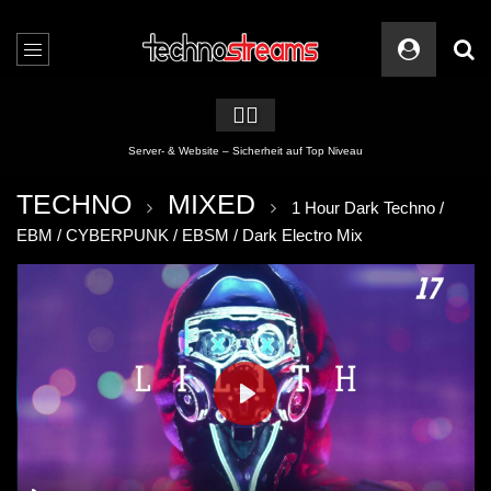
🏳️‍🌈
Ver(schlimm)besserung abgeschlossen
TECHNO
MIXED
1 Hour Dark Techno /
EBM / CYBERPUNK / EBSM / Dark Electro Mix
PLAY