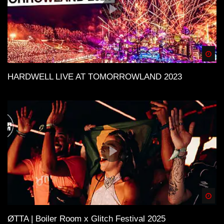
Spä
HARDWELL LIVE AT TOMORROWLAND 2023
Spä
ØTTA | Boiler Room x Glitch Festival 2025