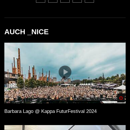
AUCH _NICE
Spä
Barbara Lago @ Kappa FuturFestival 2024