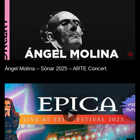
Spä
Ángel Molina – Sónar 2025 – ARTE Concert