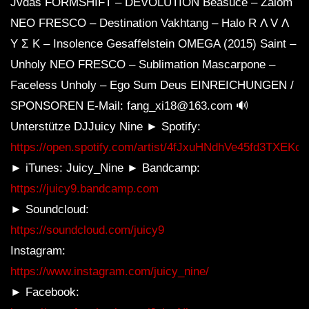
Jvdas FORMSHIFT – DEVOLUTION Beasuce – Zalom
NEO FRESCO – Destination Vakhtang – Halo R Λ V Λ
Y Σ K – Insolence Gesaffelstein OMEGA (2015) Saint –
Unholy NEO FRESCO – Sublimation Mascarpone –
Faceless Unholy – Ego Sum Deus EINREICHUNGEN /
SPONSOREN E-Mail: fang_xi18@163.com 🔊
Unterstütze DJJuicy Nine ► Spotify:
https://open.spotify.com/artist/4fJxuHNdhVe45fd3TXEKd
► iTunes: Juicy_Nine ► Bandcamp:
https://juicy9.bandcamp.com
► Soundcloud:
https://soundcloud.com/juicy9
Instagram:
https://www.instagram.com/juicy_nine/
► Facebook: