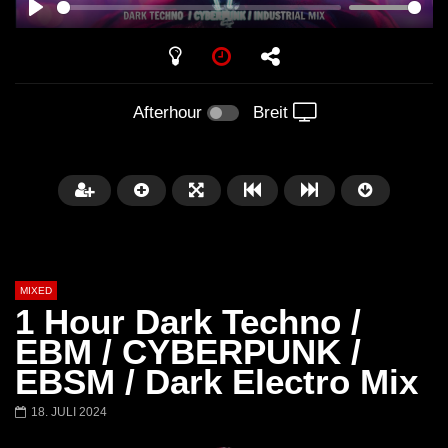
PLAY
Afterhour
Breit
MIXED
1 Hour Dark Techno /
EBM / CYBERPUNK /
EBSM / Dark Electro Mix
Später
18. JULI 2024
Barbara Lago @ Kappa
THEMBA @ CAPRI