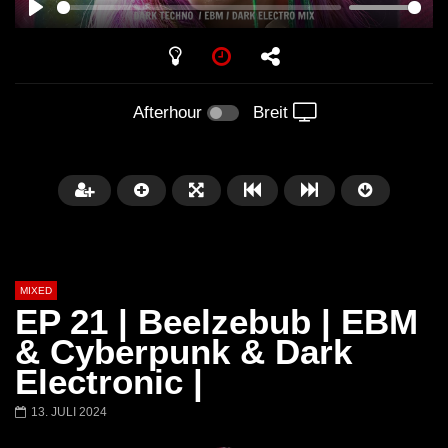
PLAY
Afterhour
Breit
MIXED
EP 21 | Beelzebub | EBM
& Cyberpunk & Dark
Electronic |
Später
13. JULI 2024
Barbara Lago @ Kappa
THEMBA @ CAPRI