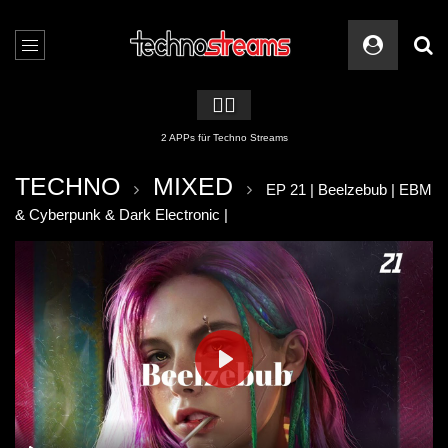
🏳️‍🌈
2 APPs für Techno Streams
TECHNO
MIXED
EP 21 | Beelzebub | EBM
& Cyberpunk & Dark Electronic |
PLAY