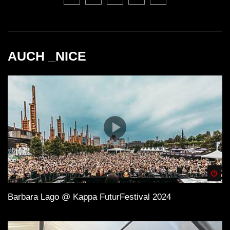
AUCH _NICE
Spä
Barbara Lago @ Kappa FuturFestival 2024