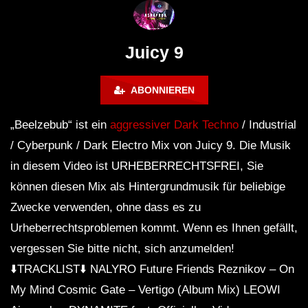
FuturFestival 2024
FESTIVAL Switzerla
LUCA DEA [Modernit
Juicy 9
ABONNIEREN
„Beelzebub“ ist ein
aggressiver Dark Techno
/ Industrial
/ Cyberpunk / Dark Electro Mix von Juicy 9. Die Musik
in diesem Video ist URHEBERRECHTSFREI, Sie
können diesen Mix als Hintergrundmusik für beliebige
Zwecke verwenden, ohne dass es zu
Urheberrechtsproblemen kommt. Wenn es Ihnen gefällt,
vergessen Sie bitte nicht, sich anzumelden!
⬇️TRACKLIST⬇️ NALYRO Future Friends Reznikov – On
My Mind Cosmic Gate – Vertigo (Album Mix) LEOWI