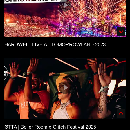
Spä
HARDWELL LIVE AT TOMORROWLAND 2023
Spä
ØTTA | Boiler Room x Glitch Festival 2025