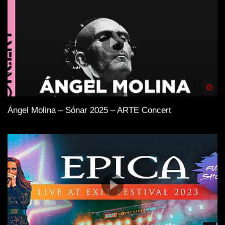
Spä
Ángel Molina – Sónar 2025 – ARTE Concert