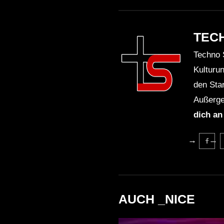
TEC
Techno 
Kulturu
den Sta
Außerge
dich an
AUCH _NICE