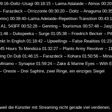
09:16–Doltz–Usagi 00:18:15 – Laima Adalaide – Atmos 00:20
8 – Farazdeck – Orrizzonte 00:30:20 – Doltz – Anaguma 00:
Remix) 00:39:40–Laima Adelaide–Repetition Transition 00:43
A1. 543FF 00:52:28 – Genning – Tourismus 00:57:48 – Jasp
1:48 – Dubspeeka – Surge 01:05:38 – Friedrich Becker – Pil
nkt In English 01:18:42 – Upwellings – False Realities 01:2
– 45 Hours To Mendoza 01:32:27 – Plants Army Revolver – 11
ying On Dub 01:46:15 – Farazdeck – Kohara 01:50:56 – Min
Minamo – Synapse 01:59:24 – Zake & Marine Eyes – With Ea
– Oreste – Drei Saphire, zwei Ringe, ein einziges Siegel
weil die Künstler mit Streaming nicht gerade viel verdienen,