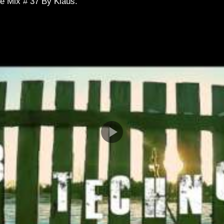
e Mix # 37 By Klaüs.