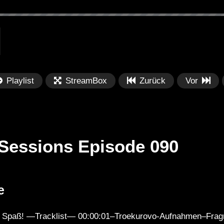
Playlist
StreamBox
Zurück
Vor
Sessions Episode 090
Später
Später
01:07:38
0
e
lection 062 || See
Dub Techno Sessions Episode
Fe
017
Po
el Spaß! —Tracklist— 00:00:01–Troekurovo-Aufnahmen–Frag