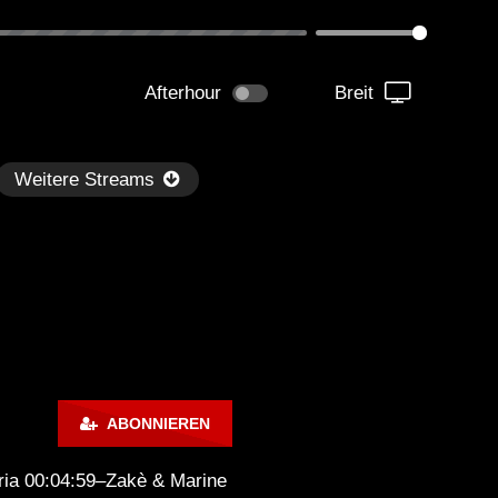
Afterhour
Breit
Weitere Streams
Später
1:06:04
02:01:35
ABONNIEREN
dersen – Dub Techno TV
Dub Tech Mix – OHM Ser
dcast Series #44
With Alec Pritchard
ria 00:04:59–Zakè & Marine