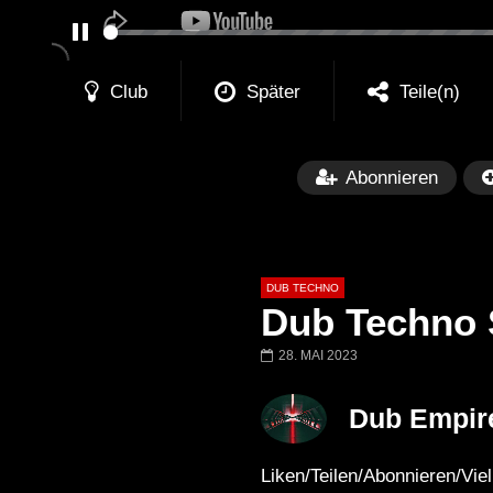
PAUSE
Club
Später
Teile(n)
Abonnieren
DUB TECHNO
Dub Techno 
28. MAI 2023
Später
01:11:24
01:28:57
Dub Empir
Dub Techno Music Set In The Mix
Dub Techno || Se
# 37 By Klaüs.
Thru It
Liken/Teilen/Abonnieren/Vi