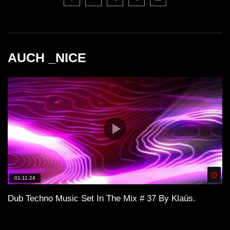
AUCH _NICE
Spä
01:11:24
Dub Techno Music Set In The Mix # 37 By Klaüs.