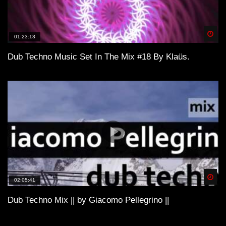
Spä
01:23:13
Dub Techno Music Set In The Mix #18 By Klaüs.
Spä
02:05:41
Dub Techno Mix || by Giacomo Pellegrino ||