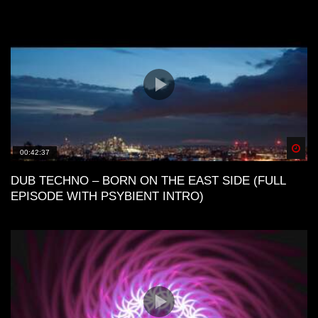
Spä
00:42:37
DUB TECHNO – BORN ON THE EAST SIDE (FULL
EPISODE WITH PSYBIENT INTRO)