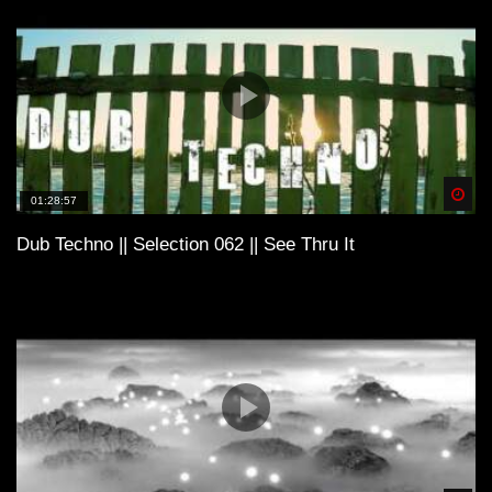
Spä
01:28:57
Dub Techno || Selection 062 || See Thru It