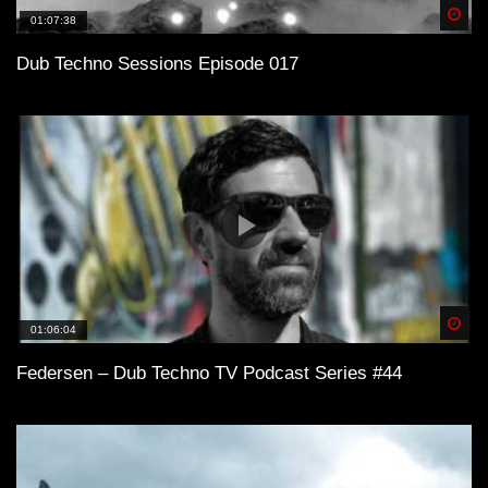
Spä
01:07:38
Dub Techno Sessions Episode 017
Spä
01:06:04
Federsen – Dub Techno TV Podcast Series #44