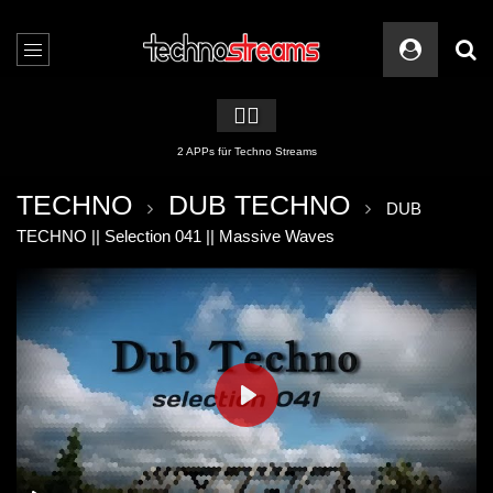
🏳️‍🌈
2 APPs für Techno Streams
TECHNO
DUB TECHNO
DUB
TECHNO || Selection 041 || Massive Waves
PLAY