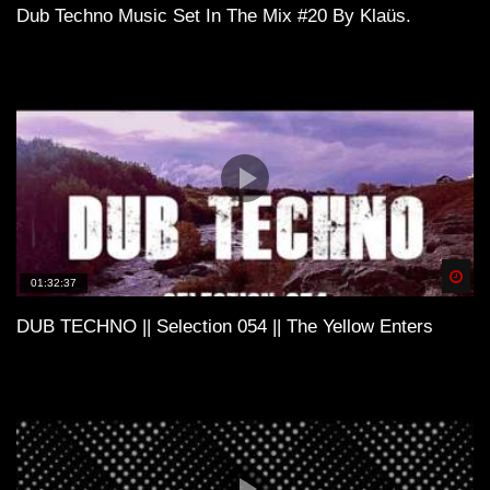
Dub Techno Music Set In The Mix #20 By Klaüs.
Spä
01:32:37
DUB TECHNO || Selection 054 || The Yellow Enters