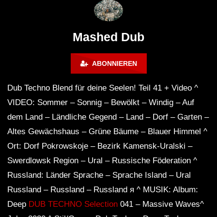
# 37 By Klaüs.
Thru It
Mashed Dub
ABONNIEREN
Dub Techno Blend für deine Seelen! Teil 41 + Video ^
VIDEO: Sommer – Sonnig – Bewölkt – Windig – Auf
dem Land – Ländliche Gegend – Land – Dorf – Garten –
Altes Gewächshaus – Grüne Bäume – Blauer Himmel ^
Ort: Dorf Pokrowskoje – Bezirk Kamensk-Uralski –
Swerdlowsk Region – Ural – Russische Föderation ^
Russland: Länder Sprache – Sprache Island – Ural
Russland – Russland – Russland я ^ MUSIK: Album:
Deep
DUB TECHNO Selection
041 – Massive Waves^