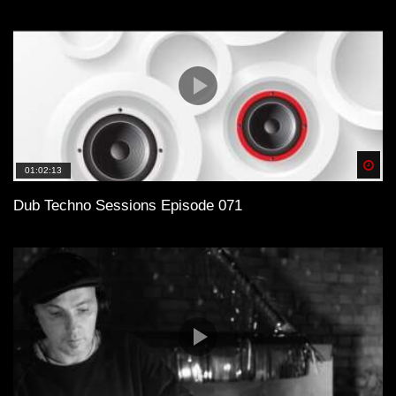
Spä
01:02:13
Dub Techno Sessions Episode 071