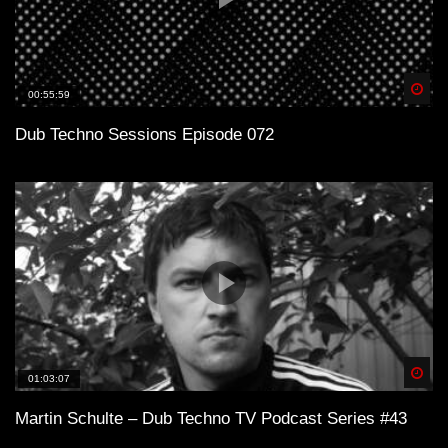
Spä
00:55:59
Dub Techno Sessions Episode 072
Spä
01:03:07
Martin Schulte – Dub Techno TV Podcast Series #43