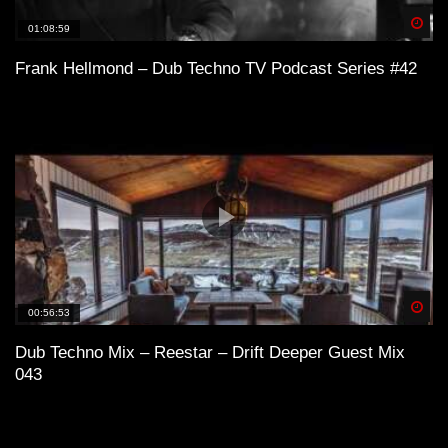
Spä
01:08:59
Frank Hellmond – Dub Techno TV Podcast Series #42
Spä
00:56:53
Dub Techno Mix – Reestar – Drift Deeper Guest Mix
043