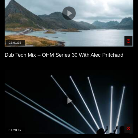
Spä
02:01:35
Dub Tech Mix – OHM Series 30 With Alec Pritchard
Spä
01:29:42