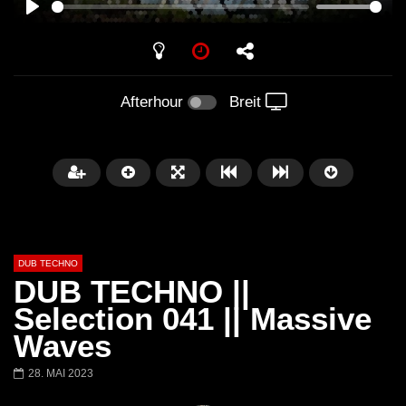
PLAY
Afterhour
Breit
DUB TECHNO
DUB TECHNO ||
Selection 041 || Massive
Waves
Später
01:11:24
01:28:57
28. MAI 2023
Dub Techno Music Set In The Mix
Dub Techno || Selecti