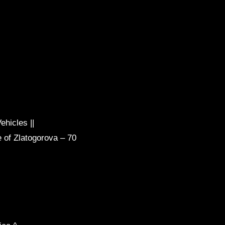
hicles ||
 of Zlatogorova – 70