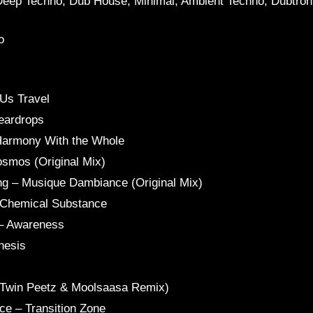
 Deep Techno, Dub House, Minimal, Ambient Techno, Dubtron
o
 Us Travel
eardrops
 Harmony With the Whole
osmos (Original Mix)
ing – Musique Dambiance (Original Mix)
e Chemical Substance
 – Awareness
hesis
(Twin Peetz & Moolsaasa Remix)
e – Transition Zone