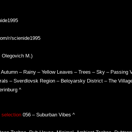
nide1995
com/r/scienide1995
 Olegovich M.)
Autumn – Rainy – Yellow Leaves – Trees – Sky – Passing Ve
s – Sverdlovsk Region – Beloyarsky District – The Village
erinburg ^
election
056 – Suburban Vibes ^