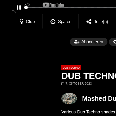
PAUSE
Club
Später
Teile(n)
Abonnieren
DUB TECHNO
DUB TECHNO 
7. OKTOBER 2023
Später
01:11:24
01:28:57
Mashed D
Dub Techno Music Set In The Mix
Dub Techno || Se
# 37 By Klaüs.
Thru It
Various Dub Techno shades f