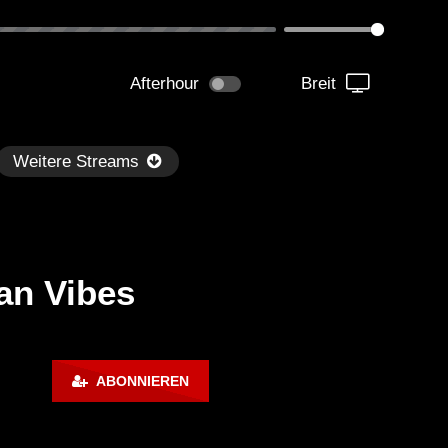
Afterhour
Breit
Weitere Streams
an Vibes
Später
1:06:04
02:01:35
ABONNIEREN
dersen – Dub Techno TV
Dub Tech Mix – OHM Ser
dcast Series #44
With Alec Pritchard