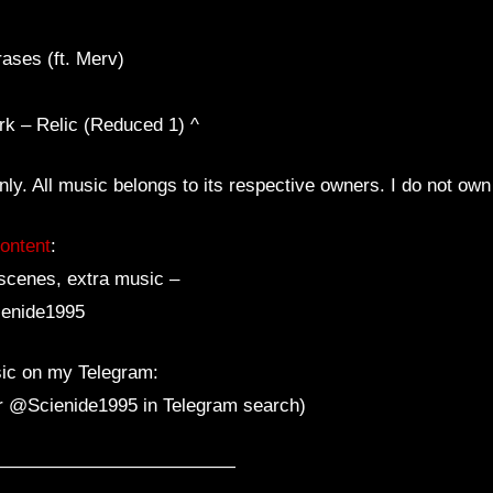
ases (ft. Merv)
k – Relic (Reduced 1) ^
ly. All music belongs to its respective owners. I do not own 
ontent
:
scenes, extra music –
ienide1995
ic on my Telegram:
or @Scienide1995 in Telegram search)
—————————————