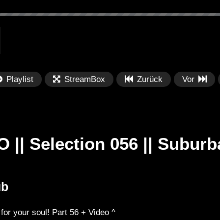
Playlist
StreamBox
Zurück
Vor
|| Selection 056 || Suburb
Später
Später
01:07:38
0
ub
lection 062 || See
Dub Techno Sessions Episode
Fe
017
Po
or your soul! Part 56 + Video ^