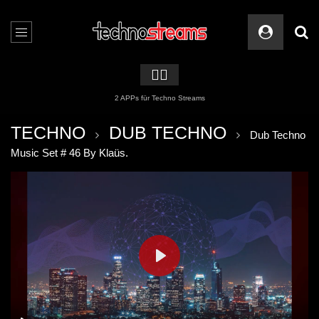
🏳️‍🌈
2 APPs für Techno Streams
TECHNO
DUB TECHNO
Dub Techno
Music Set # 46 By Klaüs.
PLAY