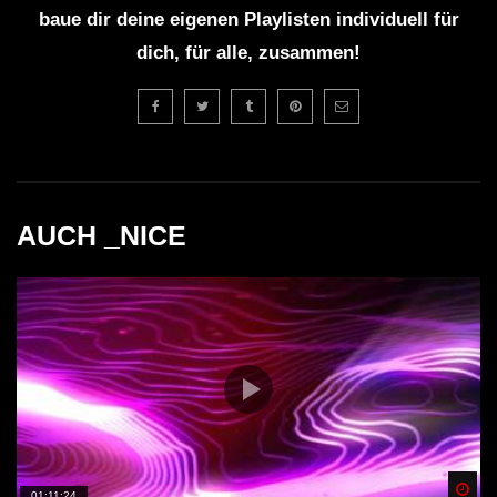
baue dir deine eigenen Playlisten individuell für
dich, für alle, zusammen!
AUCH _NICE
Spä
01:11:24