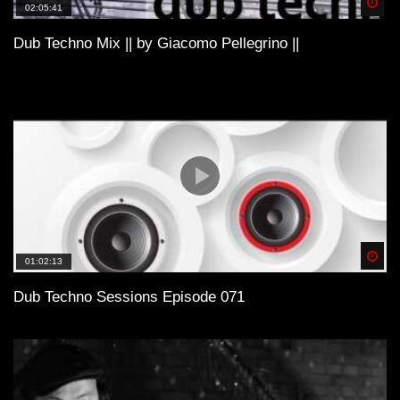
Spä
02:05:41
Dub Techno Mix || by Giacomo Pellegrino ||
Spä
01:02:13
Dub Techno Sessions Episode 071