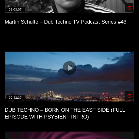
Spä
01:03:07
Martin Schulte – Dub Techno TV Podcast Series #43
Spä
00:42:37
DUB TECHNO – BORN ON THE EAST SIDE (FULL
EPISODE WITH PSYBIENT INTRO)