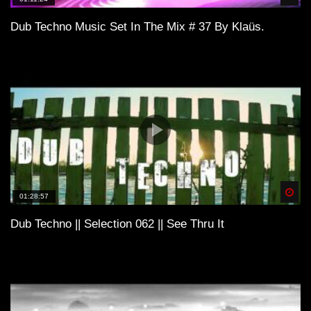
Dub Techno Music Set In The Mix # 37 By Klaüs.
Spä
01:28:57
Dub Techno || Selection 062 || See Thru It