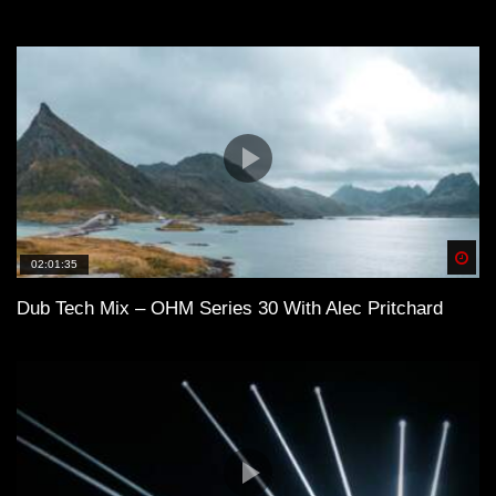
Spä
02:01:35
Dub Tech Mix – OHM Series 30 With Alec Pritchard