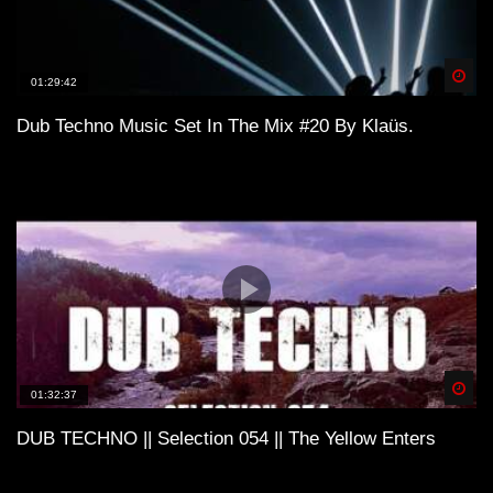
Spä
01:29:42
Dub Techno Music Set In The Mix #20 By Klaüs.
Spä
01:32:37
DUB TECHNO || Selection 054 || The Yellow Enters