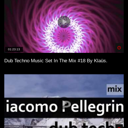
Spä
01:23:13
Dub Techno Music Set In The Mix #18 By Klaüs.