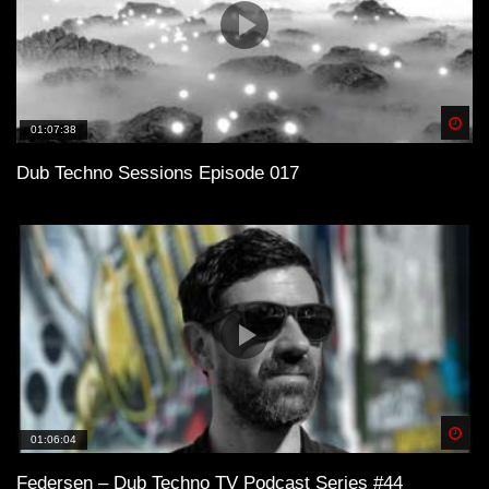
Spä
01:07:38
Dub Techno Sessions Episode 017
Spä
01:06:04
Federsen – Dub Techno TV Podcast Series #44