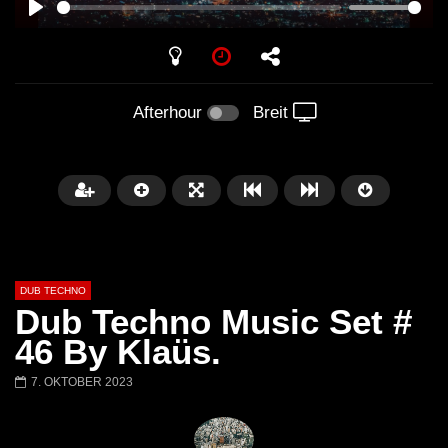
PLAY
Afterhour
Breit
DUB TECHNO
Dub Techno Music Set #
46 By Klaüs.
7. OKTOBER 2023
Später
01:11:24
01:28:57
Dub Techno Music Set In The Mix
Dub Techno || Selecti