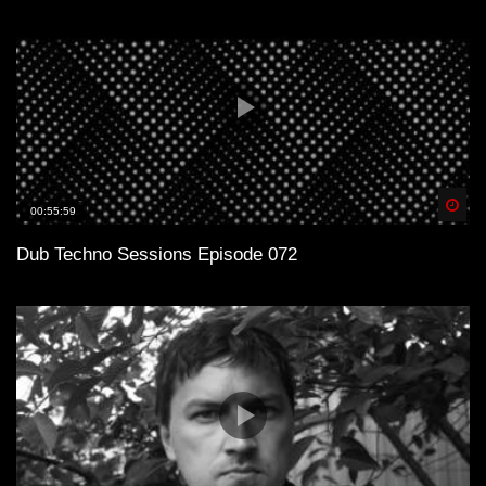
Spä
00:55:59
Dub Techno Sessions Episode 072