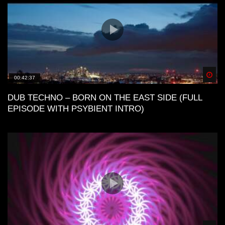
Spä
00:42:37
DUB TECHNO – BORN ON THE EAST SIDE (FULL
EPISODE WITH PSYBIENT INTRO)