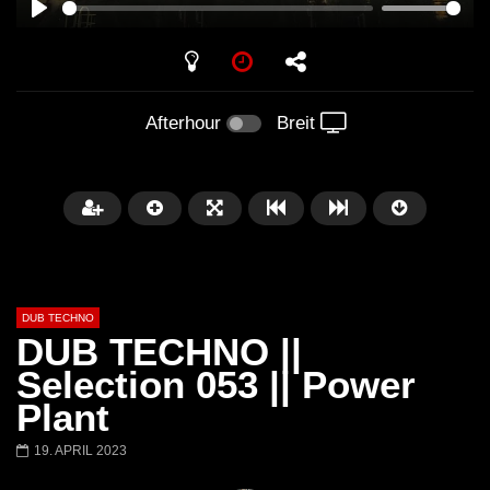
PLAY
Afterhour
Breit
DUB TECHNO
DUB TECHNO ||
Selection 053 || Power
Plant
Später
01:11:24
01:28:57
19. APRIL 2023
Dub Techno Music Set In The Mix
Dub Techno || Selecti