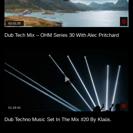
Spä
02:01:35
Dub Tech Mix – OHM Series 30 With Alec Pritchard
Spä
01:29:42
Dub Techno Music Set In The Mix #20 By Klaüs.