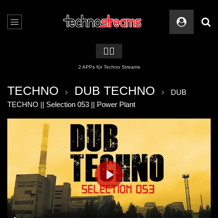
🏳️‍🌈
2 APPs für Techno Streams
TECHNO
DUB TECHNO
DUB
TECHNO || Selection 053 || Power Plant
PLAY