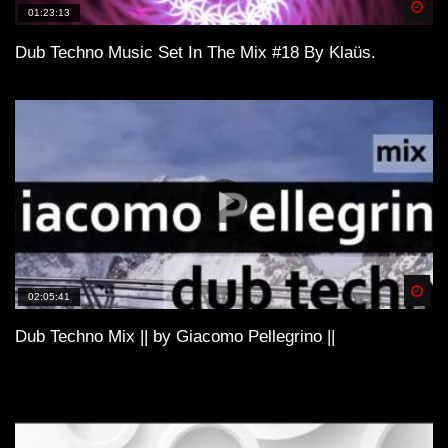
Spä
01:23:13
Dub Techno Music Set In The Mix #18 By Klaüs.
Spä
02:05:41
Dub Techno Mix || by Giacomo Pellegrino ||