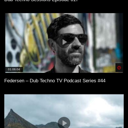
Spä
01:06:04
Federsen – Dub Techno TV Podcast Series #44