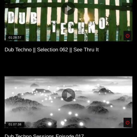
Spä
01:28:57
Dub Techno || Selection 062 || See Thru It
Spä
01:07:38
Dub Techno Sessions Episode 017