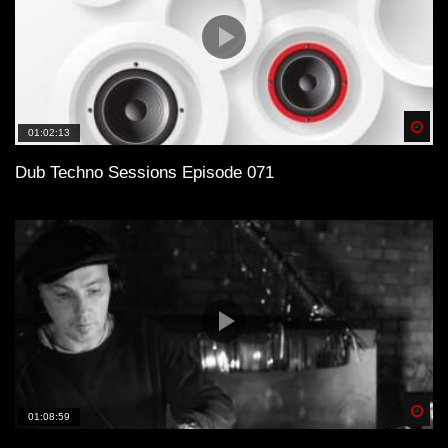
Spä
01:02:13
Dub Techno Sessions Episode 071
Spä
01:08:59