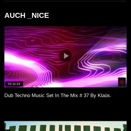
AUCH _NICE
Spä
01:11:24
Dub Techno Music Set In The Mix # 37 By Klaüs.