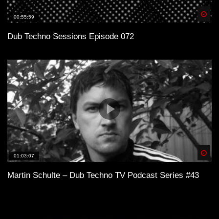
Spä
00:55:59
Dub Techno Sessions Episode 072
Spä
01:03:07
Martin Schulte – Dub Techno TV Podcast Series #43