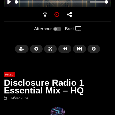
PLAY
Afterhour
Breit
MIXED
Disclosure Radio 1
Essential Mix – HQ
1. MÄRZ 2024
Später
Barbara Lago @ Kappa
THEMBA @ CAPRI