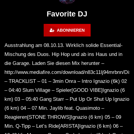
FuturFestival 2024
FESTIVAL Switzerla
LUCA DEA [Modernit
Favorite DJ
ABONNIEREN
Ausstrahlung am 08.10.13. Wirklich solide Essential-
Mischung des Duos. Hip Hop und ab ins Haus und in
die Garage. Laden Sie diesen Mix herunter –
http://www.mediafire.com/download/n83c11lj94mrbnn/Dis
– TRACKLIST – 01 – 3min Onra – Intro Ignazio (6k) 02
– 04:40 Slum Village – Spieler[GOOD VIBE]Ignazio (6
km) 03 – 05:40 Gang Starr – Put Up Or Shut Up Ignazio
(6 km) 04 – 07 Min. Jaylib feat. Quasimoto –
Reagieren[STONE THROWS]Ignazio (6 km) 05 – 09
Min. Q-Tipp – Let’s Ride[ARISTA]Ignazio (6 km) 06 –