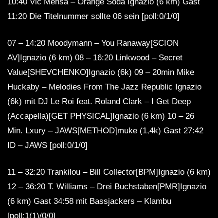
10:40 Vic Mensa – Orange Soda Ignazio (6 km) Gast
11:20 Die Titelnummer sollte 06 sein [poll:0/1/0]
07 – 14:20 Moodymann – You Ranaway[SCION
AV]Ignazio (6 km) 08 – 16:20 Linkwood – Secret
Value[SHEVCHENKO]Ignazio (6k) 09 – 20min Mike
Huckaby – Melodies From The Jazz Republic Ignazio
(6k) mit DJ Le Roi feat. Roland Clark – I Get Deep
(Accapella)[GET PHYSICAL]Ignazio (6 km) 10 – 26
Min. Lxury – JAWS[METHOD]muke (1,4k) Gast 27:42
ID – JAWS [poll:0/1/0]
11 – 32:20 Trankilou – Bill Collector[BPM]Ignazio (6 km)
12 – 36:20 T. Williams – Drei Buchstaben[PMR]Ignazio
(6 km) Gast 34:58 mit Bassjackers – Klambu
[poll:1(1)/0/0]