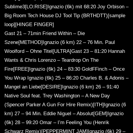
Sublime3[LO:RISE]Ignazio (6k) mit 68:20 Joy Orbison –
Big Room Tech House DJ Tool Tip (BRTHDTT)[sample
loop][HINGE FINGER]
Gast 21 – 71min Friend Within – Die
Szene[METHOD]Ignazio (6 km) 22 – 76 Min. Paul
Woolford – Ohne Titel[ULTRA]Gast 23 – 81:20 Hannah
Wants & Chris Lorenzo – Teardrop On The
Fire[FREE]Ignazio (6k) 24 – 83:30 GoldFFinch – Once
You Wrap Ignazio (6k) 25 – 86:20 Charles B. & Adonis –
Mangel an Liebe[DESIRE]Ignazio (6 km) 26 – 91:40
Native Soul feat. Trey Washington – A New Day
(Spencer Parker A Gun For Hire Remix)[ITH]Ignazio (6
km) 27 – 94 Min. Eddie Niguel – Absolut[GEM]Ignazio
(6k) 28 – 99:20 Omar – I’m Feeling You (Henrik
Schwarz Remix)[PEPPERMINT JAM]Ignazio (6k) 29 –