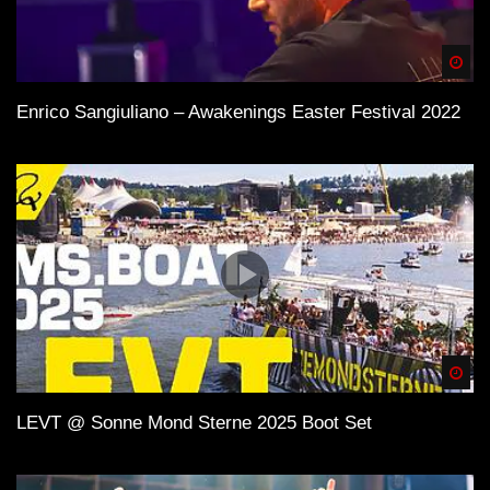
Spä
Enrico Sangiuliano – Awakenings Easter Festival 2022
Spä
LEVT @ Sonne Mond Sterne 2025 Boot Set