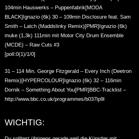
104min Hauswerks – Puppenfabrik[MODA
BLACK]Ignazio (6k) 30 – 109min Disclosure feat. Sam
Smith – Latch (Maddslinky Remix)[PMR]Ignazio (6k)
muke (1,3k) 111min mit Motor City Drum Ensemble
(MCDE) – Raw Cuts #3
[poll:0(1)/1/0]
31 – 114 Min. George Fitzgerald – Every Inch (Deetron
Remix)[HYPERCOLOUR]Ignazio (6k) 32 – 116min
Dornik – Something About You[PMR]BBC-Tracklist –
http://www.bbc.co.uk/programmes/b037lp9l
WICHTIG:
Du solltest übrigens gerade weil die Künstler mit