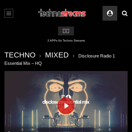
🏳️‍🌈
2 APPs für Techno Streams
TECHNO
MIXED
Disclosure Radio 1
Essential Mix – HQ
PLAY