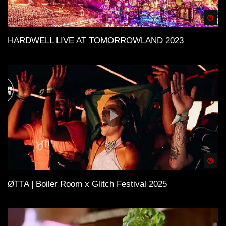
Spä
HARDWELL LIVE AT TOMORROWLAND 2023
Spä
ØTTA | Boiler Room x Glitch Festival 2025