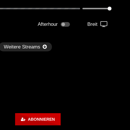
Afterhour
Breit
Weitere Streams
Später
0:32:39
01:13:30
d Boy Bill – Hot Mix #17 –
Back to Mine – Danny Ten
ABONNIEREN
use Mix