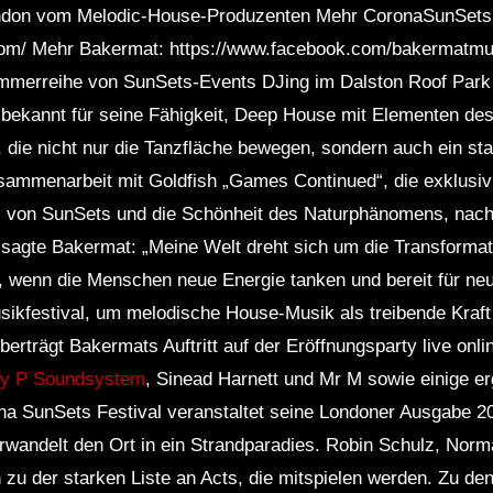
ndon vom Melodic-House-Produzenten Mehr CoronaSunSets
om/ Mehr Bakermat: https://www.facebook.com/bakermatmus
mmerreihe von SunSets-Events DJing im Dalston Roof Park
t bekannt für seine Fähigkeit, Deep House mit Elementen de
 die nicht nur die Tanzfläche bewegen, sondern auch ein sta
sammenarbeit mit Goldfish „Games Continued“, die exklusiv 
s von SunSets und die Schönheit des Naturphänomens, nach
 sagte Bakermat: „Meine Welt dreht sich um die Transformati
, wenn die Menschen neue Energie tanken und bereit für ne
sikfestival, um melodische House-Musik als treibende Kraft
rträgt Bakermats Auftritt auf der Eröffnungsparty live onli
y P Soundsystem
, Sinead Harnett und Mr M sowie einige 
a SunSets Festival veranstaltet seine Londoner Ausgabe 20
rwandelt den Ort in ein Strandparadies. Robin Schulz, No
u der starken Liste an Acts, die mitspielen werden. Zu den 