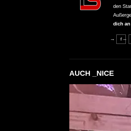
den Sta
Außerge
dich an
AUCH _NICE