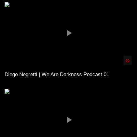
Spä
Diego Negretti | We Are Darkness Podcast 01