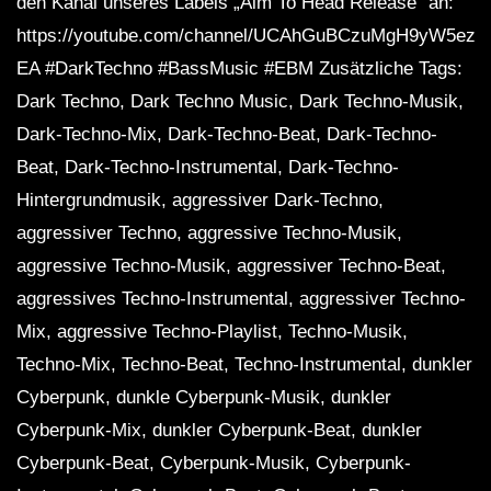
den Kanal unseres Labels „Aim To Head Release“ an:
‘AETHER’
https://youtube.com/channel/UCAhGuBCzuMgH9yW5ezq
EA #DarkTechno #BassMusic #EBM Zusätzliche Tags:
Dark Techno, Dark Techno Music, Dark Techno-Musik,
1 HOUR DARK CLUBBING | Dark
Techno / EBM / Dark House Mix
Dark-Techno-Mix, Dark-Techno-Beat, Dark-Techno-
Beat, Dark-Techno-Instrumental, Dark-Techno-
Hintergrundmusik, aggressiver Dark-Techno,
Darksynth / Cyberpunk / Industrial
aggressiver Techno, aggressive Techno-Musik,
Bass Mix ‘PROMETHEUS’ [Copyright
Free]
aggressive Techno-Musik, aggressiver Techno-Beat,
aggressives Techno-Instrumental, aggressiver Techno-
Dark Clubbing / EBM / Dark Techno
Mix, aggressive Techno-Playlist, Techno-Musik,
Mix ‘BLOOD WITCH’
Techno-Mix, Techno-Beat, Techno-Instrumental, dunkler
Cyberpunk, dunkle Cyberpunk-Musik, dunkler
Cyberpunk-Mix, dunkler Cyberpunk-Beat, dunkler
Techno / Cyberpunk / Minimal Mix
‘DERELICT’
Cyberpunk-Beat, Cyberpunk-Musik, Cyberpunk-