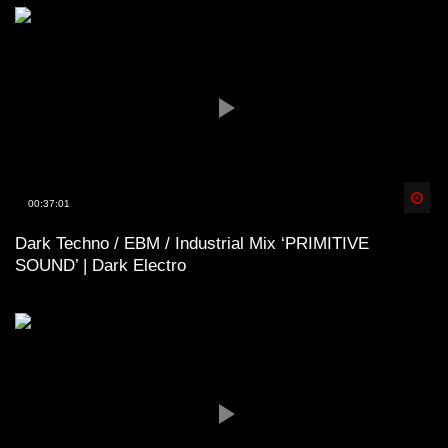
Spä
00:37:01
Dark Techno / EBM / Industrial Mix ‘PRIMITIVE
SOUND’ | Dark Electro