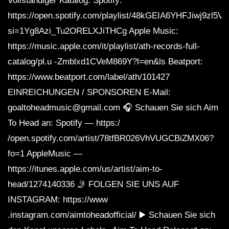
Vollständiger Katalog: Spotify:
https://open.spotify.com/playlist/48kGEIA6YHFJiwj9zl5V
Cyberpunk / Midtempo / Industrial Bass
si=1Yg8Azi_Tu2ORELXJiTHCg Apple Music:
Mix ‘DRONE’
https://music.apple.com/it/playlist/ath-records-full-
catalog/pl.u -Zmblxd1CVeM869Y?l=en&ls Beatport:
Darksynth / Cyberpunk / Dark Electro
https://www.beatport.com/label/ath/101427
Mix ‘AVARICE’
EINREICHUNGEN / SPONSOREN E-Mail:
goaltoheadmusic@gmail.com 🎧 Schauen Sie sich Aim
To Head an: Spotify — https:/
Cyberpunk / Darksynth / Midtempo Mix
‘FURIAN’ [Copyright Free]
/open.spotify.com/artist/78tfBR026VhVUGCBiZMX06?
fo=1 AppleMusic —
https://itunes.apple.com/us/artist/aim-to-
Dark Clubbing / Bass House / Dark
head/1274140336 🤳 FOLGEN SIE UNS AUF
Techno Mix ‘TAINTED’
INSTAGRAM: https://www
.instagram.com/aimtoheadofficial/ ▶️ Schauen Sie sich
Cyberpunk / Darksynth / Midtempo Mix