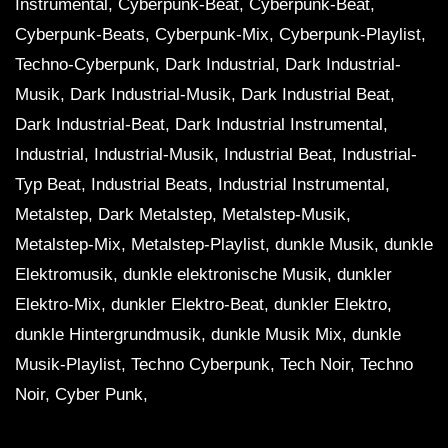
Instrumental, Cyberpunk-Beat, Cyberpunk-Beat,
Cyberpunk-Beats, Cyberpunk-Mix, Cyberpunk-Playlist,
Dark Clubbing / EBM / Industrial Mix
Techno-Cyberpunk, Dark Industrial, Dark Industrial-
‘ENIGMA Vol.2’
Musik, Dark Industrial-Musik, Dark Industrial Beat,
Dark Industrial-Beat, Dark Industrial Instrumental,
Aggressive Dark Cyberpunk / Industrial
Industrial, Industrial-Musik, Industrial Beat, Industrial-
/ Midtempo Bass Mix ‘ABSENCE vol.2’
Typ Beat, Industrial Beats, Industrial Instrumental,
Metalstep, Dark Metalstep, Metalstep-Musik,
Metalstep-Mix, Metalstep-Playlist, dunkle Musik, dunkle
1 HOUR Darksynth / EBM / Dark
Electro Mix ‘THE HUNTERS’
Elektromusik, dunkle elektronische Musik, dunkler
[Copyright Free]
Elektro-Mix, dunkler Elektro-Beat, dunkler Elektro,
dunkle Hintergrundmusik, dunkle Musik Mix, dunkle
Musik-Playlist, Techno Cyberpunk, Tech Noir, Techno
Noir, Cyber ​​Punk,