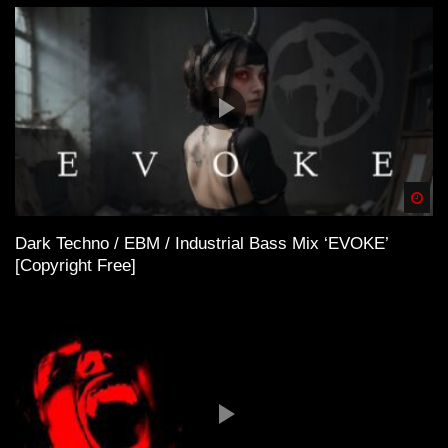
Spä
Dark Techno / EBM / Industrial Bass Mix ‘EVOKE’
[Copyright Free]