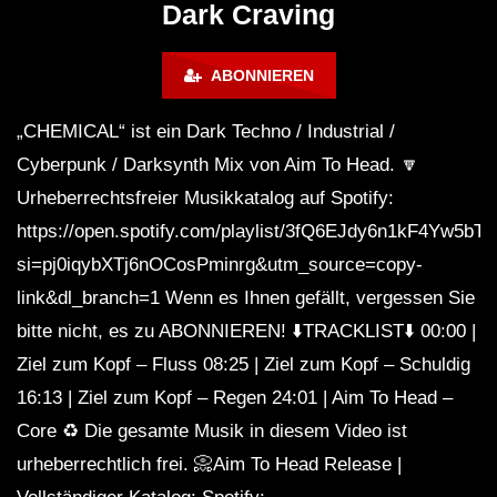
Dark Craving
Mix ‘SKYNET’
ABONNIEREN
Hardwave / Cyberpunk / Experimental
Mix ‘CATHARTIC’ [Copyright Free]
„CHEMICAL“ ist ein Dark Techno / Industrial /
Cyberpunk / Darksynth Mix von Aim To Head. 🔽
Urheberrechtsfreier Musikkatalog auf Spotify:
Hardwave / Cyberpunk / Phonk Mix
https://open.spotify.com/playlist/3fQ6EJdy6n1kF4Yw5bT
‘INFINITY’
si=pj0iqybXTj6nOCosPminrg&utm_source=copy-
link&dl_branch=1 Wenn es Ihnen gefällt, vergessen Sie
Dark Cyberpunk / EBM / Industrial Mix
bitte nicht, es zu ABONNIEREN! ⬇️TRACKLIST⬇️ 00:00 |
‘PHANTOM’ [Copyright Free]
Ziel zum Kopf – Fluss 08:25 | Ziel zum Kopf – Schuldig
16:13 | Ziel zum Kopf – Regen 24:01 | Aim To Head –
Core ♻️ Die gesamte Musik in diesem Video ist
Dark Techno / Industrial / Cyberpunk
Mix ‘Revenge ll’ | Dark Electro
urheberrechtlich frei. 📀Aim To Head Release |