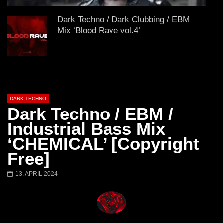
FANTASM @ BLACKWORKS
Dark Techno / EBM / 
WEEKEND FESTIVAL –
Bass Mix ‘EVOKE’ [C
Dark Techno / Dark Clubbing / EBM
REBIRTH EDITION
Free]
Mix ‘Blood Rave vol.4’
Dark Clubbing / EBM / Dark Techno
Mix ‘EXECRA’ [Copyright Free]
DARK TECHNO
Dark Techno / EBM /
Darksynth / Cyberpunk / Dark Electro
Industrial Bass Mix
Mix ‘MOTHER’
‘CHEMICAL’ [Copyright
Free]
2 HOURS Dark Techno / Cyberpunk /
13. APRIL 2024
Industrial Mix ‘ABALAM’ [Copyright
Free]
Darksynth / Cyberpunk / Dark Electro