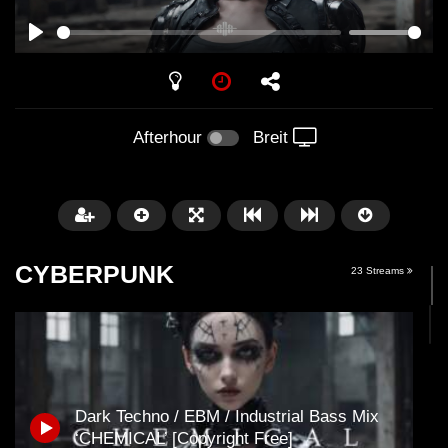
PLAY
Afterhour
Breit
CYBERPUNK
23 Streams
Später
Dark Techno / EBM / Industrial Bass Mix
01:29:06
‘CHEMICAL’ [Copyright Free]