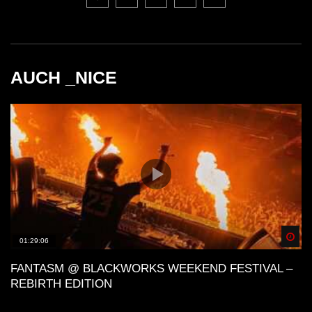
AUCH _NICE
Spä
01:29:06
FANTASM @ BLACKWORKS WEEKEND FESTIVAL –
REBIRTH EDITION