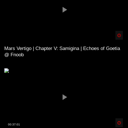
Spä
Mars Vertigo | Chapter V: Samigina | Echoes of Goetia
@ Fnoob
Spä
00:37:01