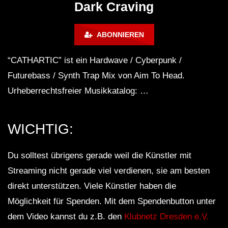
Dark Craving
Mix ‘SKYNET’
ABONNIEREN
Hardwave / Cyberpunk / Phonk Mix
‘INFINITY’
“CATHARTIC” ist ein Hardwave / Cyberpunk /
Futurebass / Synth Trap Mix von Aim To Head.
Urheberrechtsfreier Musikkatalog: …
Dark Cyberpunk / EBM / Industrial Mix
‘PHANTOM’ [Copyright Free]
WICHTIG:
Dark Techno / Industrial / Cyberpunk
Du solltest übrigens gerade weil die Künstler mit
Mix ‘Revenge ll’ | Dark Electro
Streaming nicht gerade viel verdienen, sie am besten
direkt unterstützen. Viele Künstler haben die
Cyberpunk / Midtempo / Industrial Bass
Möglichkeit für Spenden. Mit dem Spendenbutton unter
Mix ‘DRONE’
dem Video kannst du z.B. den
Klubnetz Dresden e.V.