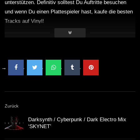
unterstützen. Definitiv solltest Du Auftritte besuchen
und wenn Du einen Plattespieler hast, kaufe die besten
Darksynth / Cyberpunk / Dark Electro
Mix ‘AVARICE’
Tracks auf Vinyl!
Cyberpunk / Darksynth / Midtempo Mix
‘FURIAN’ [Copyright Free]
Dark Clubbing / Bass House / Dark
Techno Mix ‘TAINTED’
Zurück
Cyberpunk / Darksynth / Midtempo Mix
‘AETHER’
Darksynth / Cyberpunk / Dark Electro Mix
‘SKYNET’
1 HOUR DARK CLUBBING | Dark