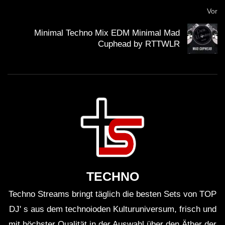
Techno / EBM / Dark House Mix
Vor
Minimal Techno Mix EDM Minimal Mad
Cuphead by RTTWLR
Darksynth / Cyberpunk / Industrial
Bass Mix ‘PROMETHEUS’ [Copyright
Free]
Dark Clubbing / EBM / Dark Techno
Mix ‘BLOOD WITCH’
Techno / Cyberpunk / Minimal Mix
‘DERELICT’
TECHNO
Techno Streams bringt täglich die besten Sets von TOP
Dark Clubbing / EBM / Industrial Mix
DJ' s aus dem technoioden Kulturuniversum, frisch und
‘ENIGMA Vol.2’
mit höchster Qualität in der Auswahl über den Äther der