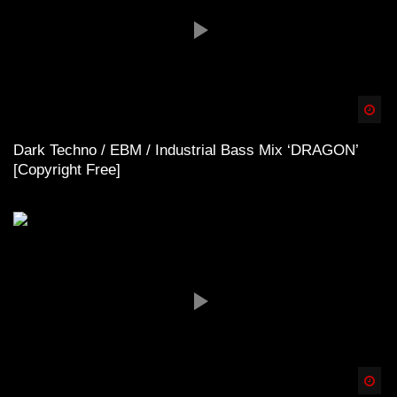
Spä
Dark Techno / EBM / Industrial Bass Mix ‘DRAGON’
[Copyright Free]
Spä