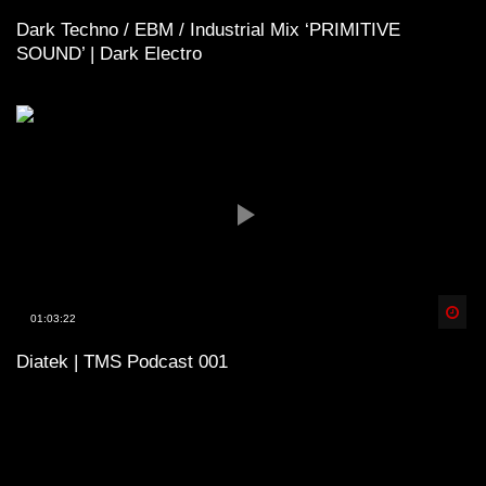
Dark Techno / EBM / Industrial Mix ‘PRIMITIVE
SOUND’ | Dark Electro
Spä
01:03:22
Diatek | TMS Podcast 001