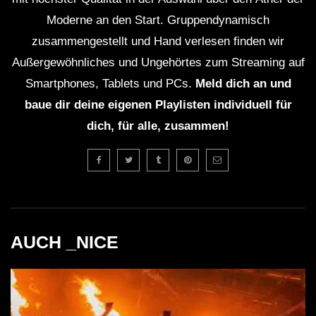
Moderne an den Start. Gruppendynamisch
Aggressive Dark Cyberpunk / Industrial
zusammengestellt und Hand verlesen finden wir
/ Midtempo Bass Mix ‘ABSENCE vol.2’
Außergewöhnliches und Ungehörtes zum Streaming auf
Smartphones, Tablets und PCs.
Meld dich an und
1 HOUR Darksynth / EBM / Dark
baue dir deine eigenen Playlisten individuell für
Electro Mix ‘THE HUNTERS’
dich, für alle, zusammen!
[Copyright Free]
AUCH _NICE