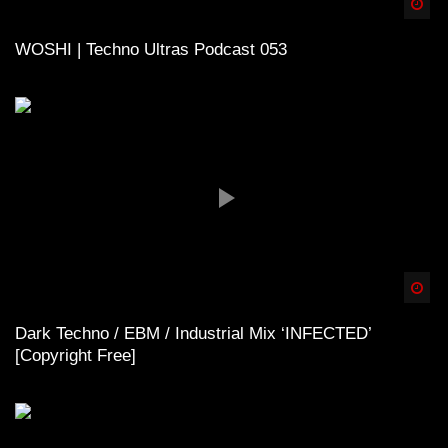
Spä
WOSHI | Techno Ultras Podcast 053
Spä
Dark Techno / EBM / Industrial Mix ‘INFECTED’
[Copyright Free]