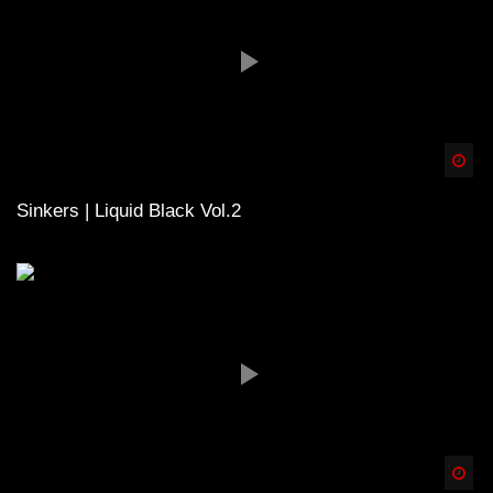
Spä
Sinkers | Liquid Black Vol.2
Spä