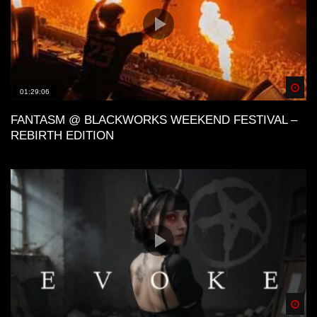
Spä
01:29:06
FANTASM @ BLACKWORKS WEEKEND FESTIVAL –
REBIRTH EDITION
Spä