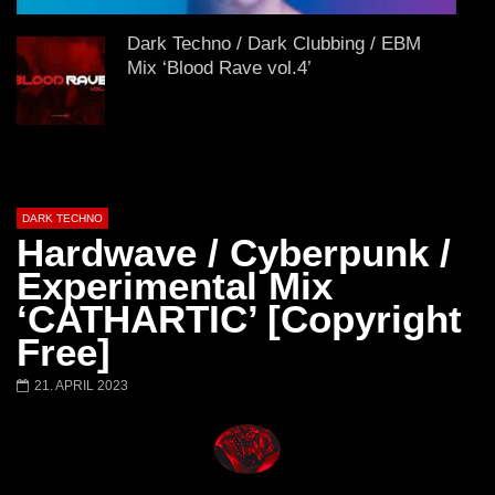
FANTASM @ BLACKWORKS
Dark Techno / EBM / 
WEEKEND FESTIVAL –
Bass Mix ‘EVOKE’ [C
Dark Techno / Dark Clubbing / EBM
REBIRTH EDITION
Free]
Mix ‘Blood Rave vol.4’
Dark Clubbing / EBM / Dark Techno
Mix ‘EXECRA’ [Copyright Free]
DARK TECHNO
Hardwave / Cyberpunk /
Darksynth / Cyberpunk / Dark Electro
Experimental Mix
Mix ‘MOTHER’
‘CATHARTIC’ [Copyright
Free]
2 HOURS Dark Techno / Cyberpunk /
21. APRIL 2023
Industrial Mix ‘ABALAM’ [Copyright
Free]
Darksynth / Cyberpunk / Dark Electro