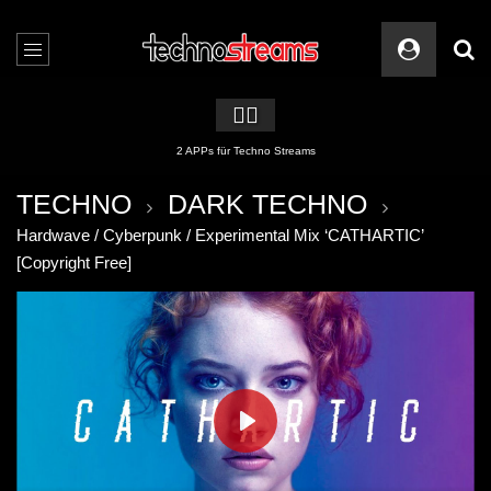
🏳️‍🌈
2 APPs für Techno Streams
TECHNO
DARK TECHNO
Hardwave / Cyberpunk / Experimental Mix ‘CATHARTIC’
[Copyright Free]
PLAY