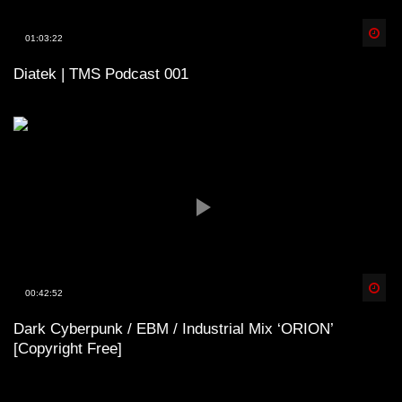
Spä
01:03:22
Diatek | TMS Podcast 001
Spä
00:42:52
Dark Cyberpunk / EBM / Industrial Mix ‘ORION’
[Copyright Free]