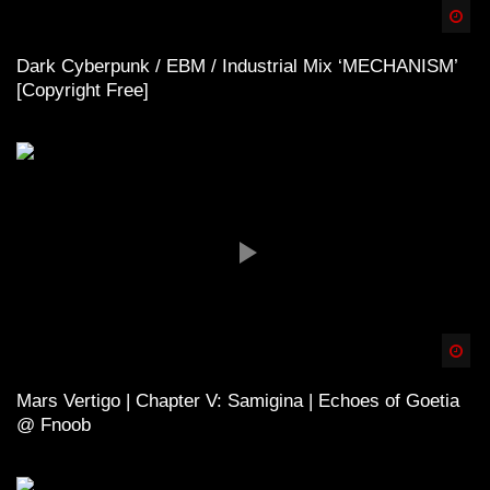
Spä
Dark Cyberpunk / EBM / Industrial Mix ‘MECHANISM’
[Copyright Free]
Spä
Mars Vertigo | Chapter V: Samigina | Echoes of Goetia
@ Fnoob