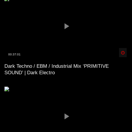
Spä
00:37:01
Dark Techno / EBM / Industrial Mix ‘PRIMITIVE
SOUND’ | Dark Electro