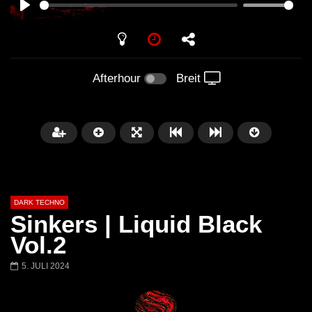
PLAY
Afterhour
Breit
DARK TECHNO
Sinkers | Liquid Black
Vol.2
5. JULI 2024
Später
01:29:06
FANTASM @ BLACKWORKS
Dark Techno / EBM / 