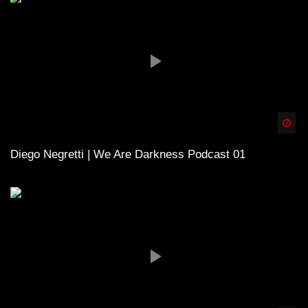
Spä
Diego Negretti | We Are Darkness Podcast 01