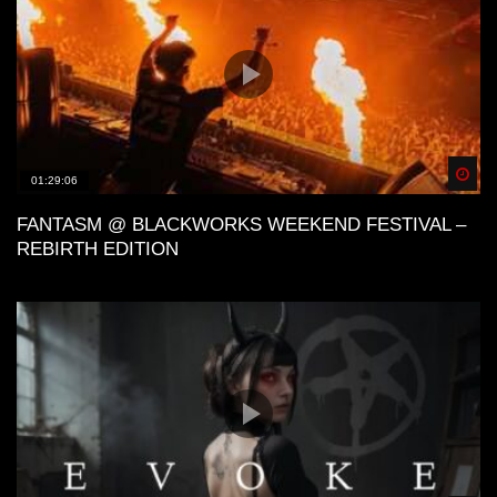
Spä
01:29:06
FANTASM @ BLACKWORKS WEEKEND FESTIVAL –
REBIRTH EDITION