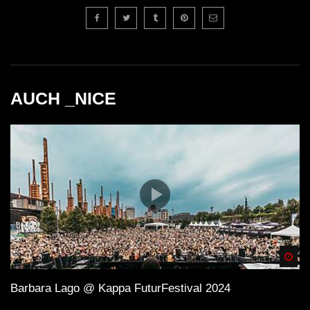
AUCH _NICE
Spä
Barbara Lago @ Kappa FuturFestival 2024