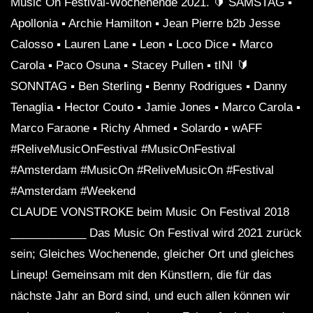
Music On Festival-Wochenende 2021. 🔰 SAMSTAG ▪︎
Apollonia ▪︎ Archie Hamilton ▪︎ Jean Pierre b2b Jesse
Calosso ▪︎ Lauren Lane ▪︎ Leon ▪︎ Loco Dice ▪︎ Marco
Carola ▪︎ Paco Osuna ▪︎ Stacey Pullen ▪︎ tINI 🔰
SONNTAG ▪︎ Ben Sterling ▪︎ Benny Rodrigues ▪︎ Danny
Tenaglia ▪︎ Hector Couto ▪︎ Jamie Jones ▪︎ Marco Carola ▪︎
Marco Faraone ▪︎ Richy Ahmed ▪︎ Solardo ▪︎ wAFF
#ReliveMusicOnFestival #MusicOnFestival
#Amsterdam #MusicOn #ReliveMusicOn #Festival
#Amsterdam #Weekend
CLAUDE VONSTROKE beim Music On Festival 2018
____________ Das Music On Festival wird 2021 zurück
sein; Gleiches Wochenende, gleicher Ort und gleiches
Lineup! Gemeinsam mit den Künstlern, die für das
nächste Jahr an Bord sind, und euch allen können wir