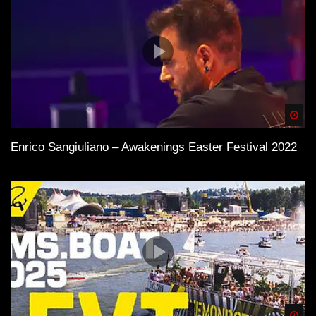
Spä
Enrico Sangiuliano – Awakenings Easter Festival 2022
Spä