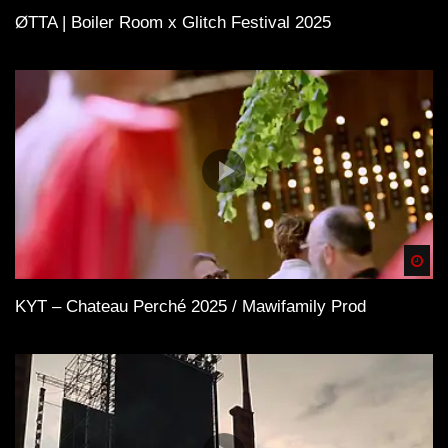
ØTTA | Boiler Room x Glitch Festival 2025
Spä
KYT – Chateau Perché 2025 / Mawifamily Prod