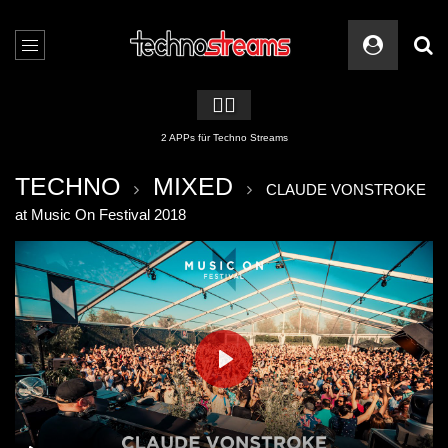
🏳️‍🌈
2 APPs für Techno Streams
TECHNO
MIXED
CLAUDE VONSTROKE
at Music On Festival 2018
PLAY