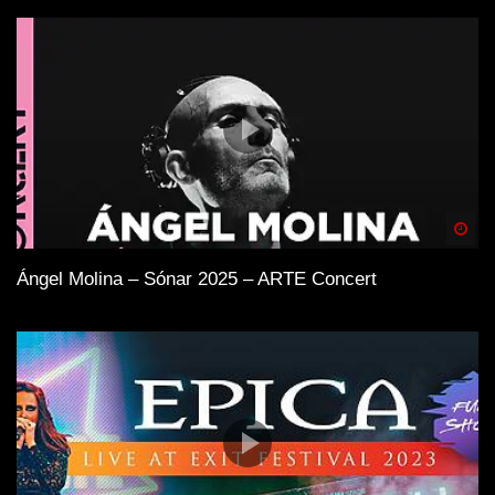
Spä
Ángel Molina – Sónar 2025 – ARTE Concert