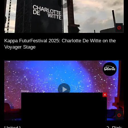
Spä
Kappa FuturFestival 2025: Charlotte De Witte on the
Voyager Stage
Anzeige
×
Spä