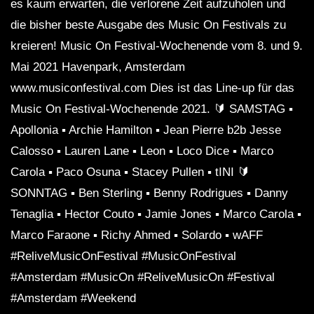
es kaum erwarten, die verlorene Zeit aufzuholen und
die bisher beste Ausgabe des Music On Festivals zu
kreieren! Music On Festival-Wochenende vom 8. und 9.
Mai 2021 Havenpark, Amsterdam
www.musiconfestival.com Dies ist das Line-up für das
Music On Festival-Wochenende 2021. 🔰 SAMSTAG ▪︎
Apollonia ▪︎ Archie Hamilton ▪︎ Jean Pierre b2b Jesse
Calosso ▪︎ Lauren Lane ▪︎ Leon ▪︎ Loco Dice ▪︎ Marco
Carola ▪︎ Paco Osuna ▪︎ Stacey Pullen ▪︎ tINI 🔰
SONNTAG ▪︎ Ben Sterling ▪︎ Benny Rodrigues ▪︎ Danny
Tenaglia ▪︎ Hector Couto ▪︎ Jamie Jones ▪︎ Marco Carola ▪︎
Marco Faraone ▪︎ Richy Ahmed ▪︎ Solardo ▪︎ wAFF
#ReliveMusicOnFestival #MusicOnFestival
#Amsterdam #MusicOn #ReliveMusicOn #Festival
#Amsterdam #Weekend