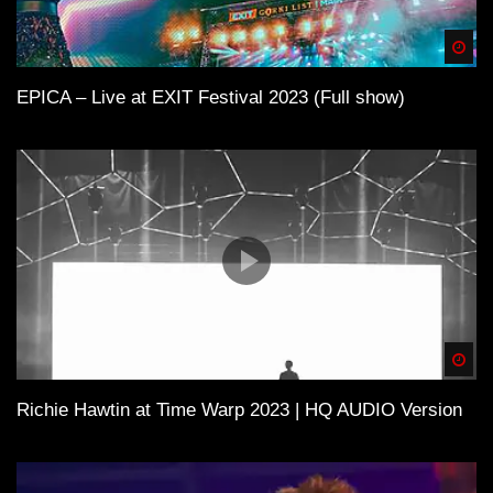
Spä
EPICA – Live at EXIT Festival 2023 (Full show)
Spä
Richie Hawtin at Time Warp 2023 | HQ AUDIO Version