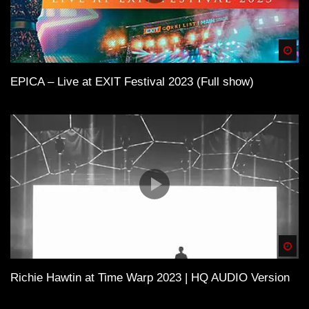
Spä
EPICA – Live at EXIT Festival 2023 (Full show)
Spä
Richie Hawtin at Time Warp 2023 | HQ AUDIO Version