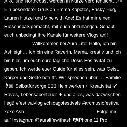
ARC und Northcoast werden in Kürze veröffentlicht…👀
Ein besonderer Gruß an Emma Kapotes, Frisky Hug,
Lauren Hutzel und Vibe with Ade! Es hat mir einen
Riesenspaß gemacht, mit euch abzuhängen. Schaut
euch unbedingt ihre Kanäle für weitere Vlogs an!!
—————– Willkommen bei Aura Life! Hallo, ich bin
Ashleigh… Ich bin eine Raverin, Mama, kreativ und ich
bin hier, um euch eure tägliche Dosis Positivität zu
geben. Ich werde euer Guide für alles sein, was Geist,
Körper und Seele betrifft. Wir sprechen über … Familie
🤱🏽 Selbstfürsorge 💆🏽‍♀️ Heimwerken + Kreativität 🖌
Raves, Lebensabenteuer ✈️ und alles, was dazwischen
liegt! #festivalvlog #chicagofestivals #arcmusicfestival
xoxo Ash ——————————————– Folge mir
auf Instagram @auralifewithash 📷iPhone 11 Pro +