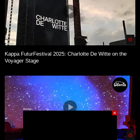
Spä
Kappa FuturFestival 2025: Charlotte De Witte on the
Voyager Stage
Anzeige
×
Spä