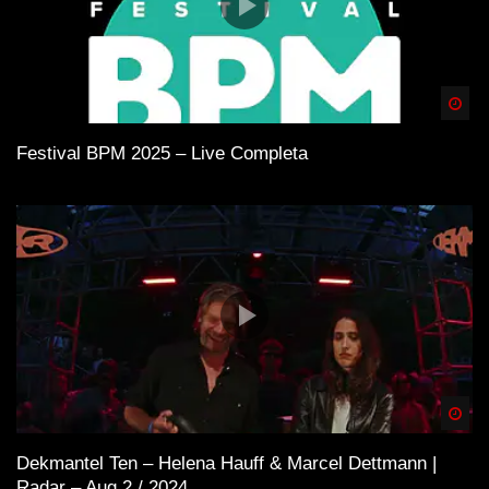
Spä
Festival BPM 2025 – Live Completa
Spä
Dekmantel Ten – Helena Hauff & Marcel Dettmann |
Radar – Aug 2 / 2024