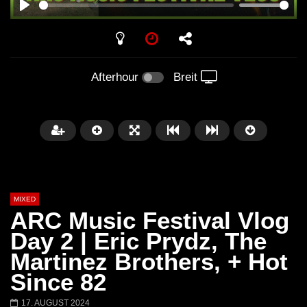
PLAY
Afterhour
Breit
MIXED
ARC Music Festival Vlog
Day 2 | Eric Prydz, The
Martinez Brothers, + Hot
Später
Since 82
Barbara Lago @ Kappa
THEMBA @ CAPRI
17. AUGUST 2024