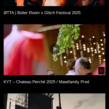
Spä
ØTTA | Boiler Room x Glitch Festival 2025
Spä
KYT – Chateau Perché 2025 / Mawifamily Prod