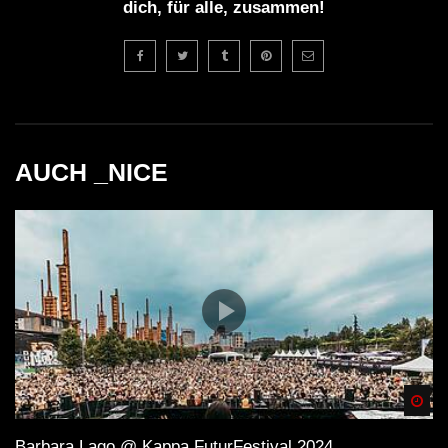
dich, für alle, zusammen!
AUCH _NICE
Spä
Barbara Lago @ Kappa FuturFestival 2024