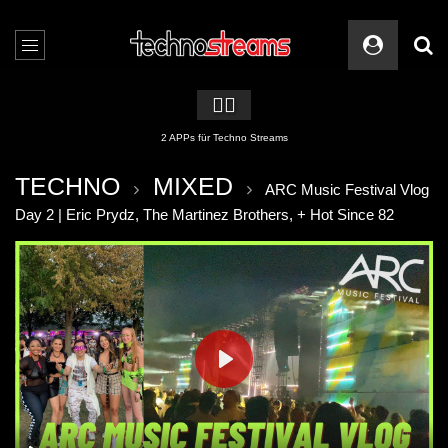
🏳️‍🌈
2 APPs für Techno Streams
TECHNO
MIXED
ARC Music Festival Vlog
Day 2 | Eric Prydz, The Martinez Brothers, + Hot Since 82
PLAY