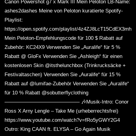
Canon Powershot g7 x Mark III Mein Peloton LB-Name:
ashes2dashes Meine von Peloton kuratierte Spotify-
Playlist:
https://open.spotify.com/playlist/4z4ZJ8LcT15CdEX3mhIi
Mein Peloton-Empfehlungscode für 100 $ Rabatt auf
Zubehör: KC24X9 Verwenden Sie „Auralife“ für 5 %
Rabatt @ GloFx Verwenden Sie „Ashleigh“ für einen
kostenlosen Skin @itsthelunchbox (Trinkrucksäcke +
Festivaltaschen) Verwenden Sie „Auralife“ für 15 %
Rabatt auf @lumifae-Zubehör Verwenden Sie „Auralife“
für 10 % Rabatt @sobutterflyclothing
——————————————– 🎶Musik-Intro: Conor
Ross X Arny Lengle – Take Me (urheberrechtsfrei)
https://www.youtube.com/watch?v=fRo5yGWY2G4
Outro: King CAAN ft. ELYSA – Go Again Musik