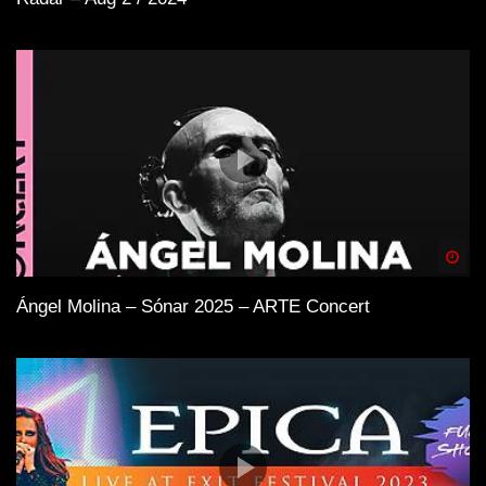
Spä
Ángel Molina – Sónar 2025 – ARTE Concert