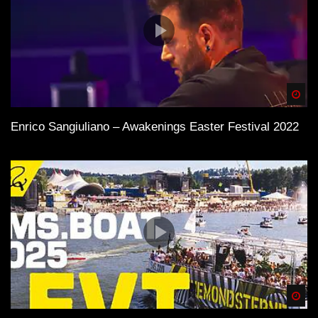
Spä
Enrico Sangiuliano – Awakenings Easter Festival 2022
Spä