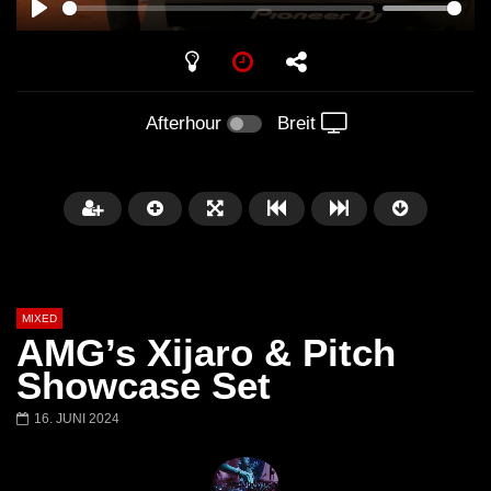
PLAY
Afterhour
Breit
MIXED
AMG’s Xijaro & Pitch
Showcase Set
16. JUNI 2024
Später
Barbara Lago @ Kappa
THEMBA @ CAPRI