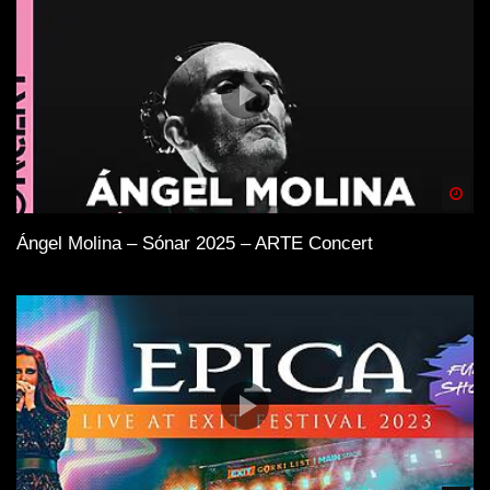
Spä
Ángel Molina – Sónar 2025 – ARTE Concert