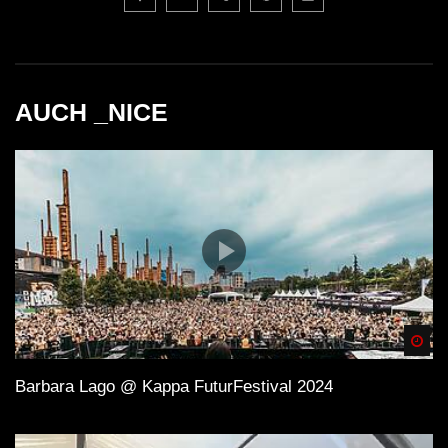
AUCH _NICE
Spä
Barbara Lago @ Kappa FuturFestival 2024