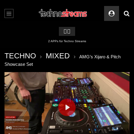
🏳️‍🌈
2 APPs für Techno Streams
TECHNO
MIXED
AMG’s Xijaro & Pitch
Showcase Set
PLAY