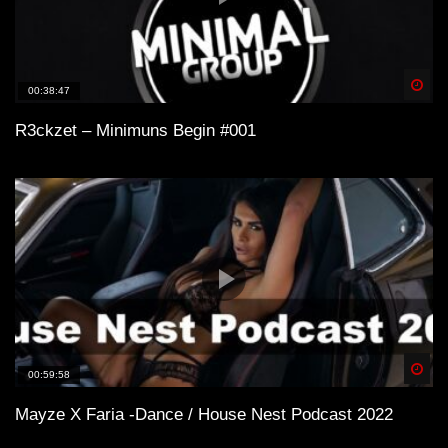
Spä
00:38:47
R3ckzet – Minimuns Begin #001
Spä
00:59:58
Mayze X Faria -Dance / House Nest Podcast 2022