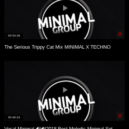
Spä
00:54:36
The Serious Trippy Cat Mix MINIMAL X TECHNO
Spä
00:46:24
Vocal Minimal 🔊🔊2018 Best Melodic Minimal Set