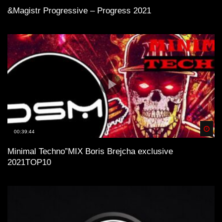
&Magistr Progressive – Progress 2021
Spä
00:39:44
Minimal Technо”MIX Boris Brejcha exclusive
2021TOP10