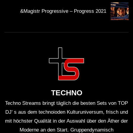
&Magistr Progressive – Progress 2021
Wie geht es weiter für The Element?
Es bleibt spannend zu beobachten, welche Schritte The
Element als Nächstes unternehmen wird. Während er
weiterhin neue Musik kreiert und live auftritt, ist es
wahrscheinlich, dass er bald neue Kollaborationen
ankündigen wird.
Die DJ-Szene ist im ständigen Wandel, aber eines ist
sicher: The Element hat mit "A Shadow In The Ember"
TECHNO
seinen Platz als einer der führenden Köpfe in der
Techno Streams bringt täglich die besten Sets von TOP
Minimal- und Melodic-Szene gefestigt.
DJ' s aus dem technoioden Kulturuniversum, frisch und
mit höchster Qualität in der Auswahl über den Äther der
Fazit:
Moderne an den Start. Gruppendynamisch