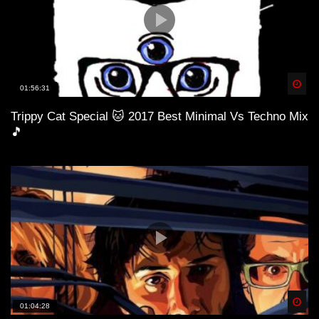
Spä
01:56:31
Trippy Cat Special 🐱 2017 Best Minimal Vs Techno Mix
🎵
Spä
01:04:28