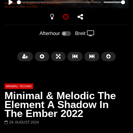
PLAY
Afterhour
Breit
MINIMAL TECHNO
Minimal & Melodic The
Element A Shadow In
The Ember 2022
Später
03:28
01:00:35
29. AUGUST 2024
Ricardo Villalobos @ Stereo,
NEW Exclusive Set