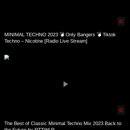
Spä
MINIMAL TECHNO 2023 💣 Only Bangers 💣 Tiktok
Techno – Nicotine [Radio Live Stream]
Spä
The Best of Classic Minimal Techno Mix 2023 Back to
the Future by RTTWLR