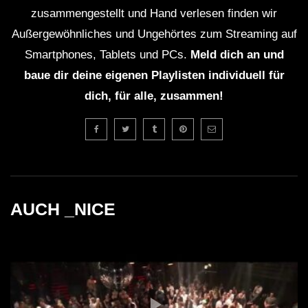
Mit einer tiefen emotionalen Verbindung zur Musik hat
zusammengestellt und Hand verlesen finden wir
The Element bewiesen, dass er weit mehr als nur ein
Außergewöhnliches und Ungehörtes zum Streaming auf
DJ ist. Sein künstlerisches Schaffen wird weiterhin
Smartphones, Tablets und PCs.
Meld dich an und
Millionen von Fans und Musikern inspirieren. "A
baue dir deine eigenen Playlisten individuell für
Shadow In The Ember" ist nicht nur ein Album; es ist
dich, für alle, zusammen!
eine Einladung in eine Welt voller Gefühl, Melodie und
Rhythmus.
Quellen:
AUCH _NICE
Resident Advisor
Beatport
Tomorrowland