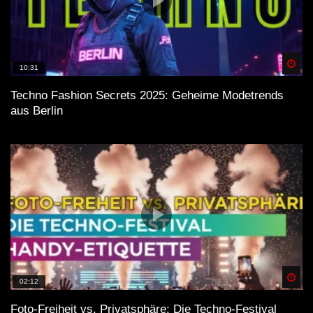
Spä
10:31
Techno Fashion Secrets 2025: Geheime Modetrends
aus Berlin
Spä
02:12
Foto-Freiheit vs. Privatsphäre: Die Techno-Festival