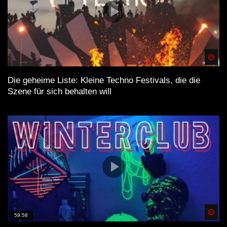
Spä
Die geheime Liste: Kleine Techno Festivals, die die
Szene für sich behalten will
Spä
59:58