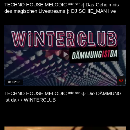
TECHNO HOUSE MELODIC ᵐⁱˣ ˢᵉᵗ ‹| Das Geheimnis
des magischen Livestreams |› DJ SCHIE_MAN live
Spä
01:02:33
TECHNO HOUSE MELODIC ᵐⁱˣ ˢᵉᵗ ‹|› Die DÄMMUNG
ist da ‹|› WINTERCLUB