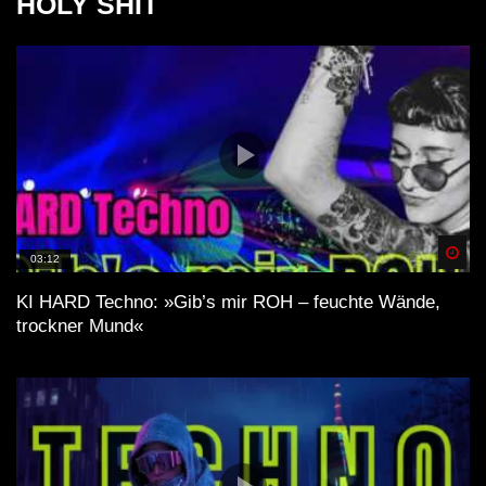
HOLY SHIT
Spä
03:12
KI HARD Techno: »Gib’s mir ROH – feuchte Wände,
trockner Mund«