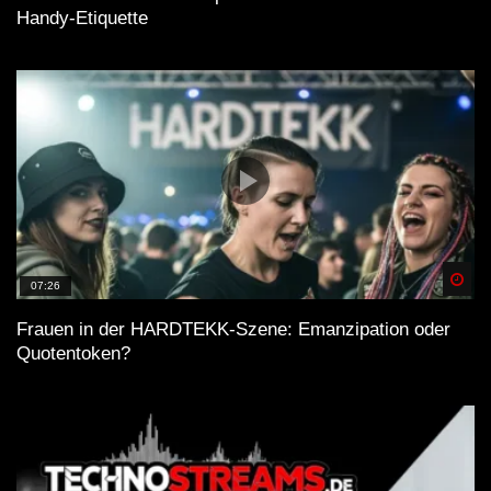
Handy-Etiquette
Spä
07:26
Frauen in der HARDTEKK-Szene: Emanzipation oder
Quotentoken?