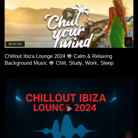
Spä
01:07:24
Chillout Ibiza Lounge 2024 🍓 Calm & Relaxing
Background Music 🍓 Chill, Study, Work, Sleep
Spä