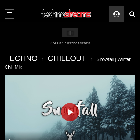
🏳️‍🌈
2 APPs für Techno Streams
TECHNO
CHILLOUT
Snowfall | Winter
Chill Mix
PLAY