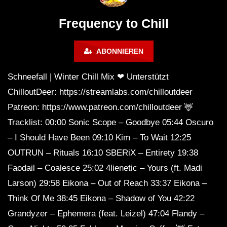
Calm & Relaxing Background
Music 🍓 Chill, Study, Work,
Frequency to Chill
Sleep
ABONNIEREN
Schneefall | Winter Chill Mix ❤ Unterstützt
ChilloutDeer: https://streamlabs.com/chilloutdeer
Patreon: https://www.patreon.com/chilloutdeer 🦌
Tracklist: 00:00 Sonic Scope – Goodbye 05:44 Oscuro
– I Should Have Been 09:10 Kim – To Wait 12:25
OUTRUN – Rituals 16:10 SBERiX – Entirety 19:38
Faodail – Coalesce 25:02 4lienetic – Yours (ft. Madi
Larson) 29:58 Eikona – Out of Reach 33:37 Eikona –
Think Of Me 38:45 Eikona – Shadow of You 42:22
Grandyzer – Ephemera (feat. Leizel) 47:04 Flandy –