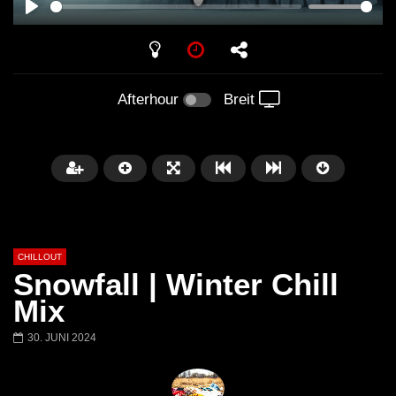
PLAY
Afterhour
Breit
CHILLOUT
Snowfall | Winter Chill
Mix
30. JUNI 2024
Später
01:02:49
Chillout Ibiza Lounge 2024 🍓
Lust. – Runaway