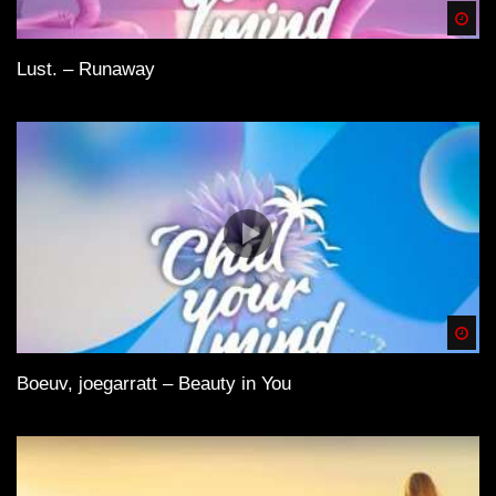
Spä
Lust. – Runaway
Spä
Boeuv, joegarratt – Beauty in You