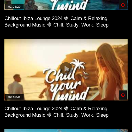
Spä
01:08:20
Chillout Ibiza Lounge 2024 🍓 Calm & Relaxing
Background Music 🍓 Chill, Study, Work, Sleep
Spä
00:58:36
Chillout Ibiza Lounge 2024 🍓 Calm & Relaxing
Background Music 🍓 Chill, Study, Work, Sleep