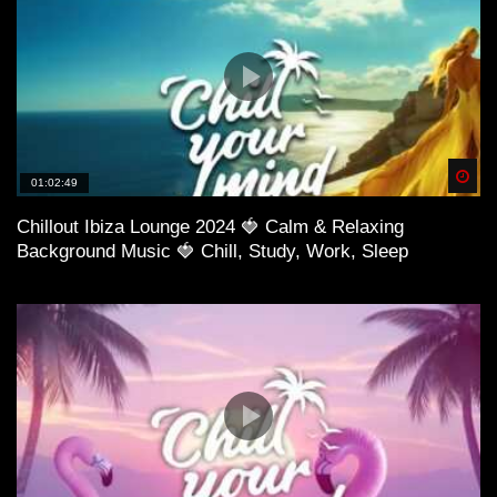
Spä
01:02:49
Chillout Ibiza Lounge 2024 🍓 Calm & Relaxing
Background Music 🍓 Chill, Study, Work, Sleep