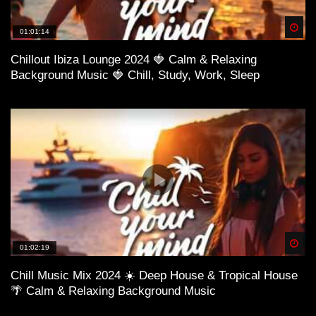
Spä
01:01:14
Chillout Ibiza Lounge 2024 🍓 Calm & Relaxing
Background Music 🍓 Chill, Study, Work, Sleep
Spä
01:02:19
Chill Music Mix 2024 ☀️ Deep House & Tropical House
🌴 Calm & Relaxing Background Music