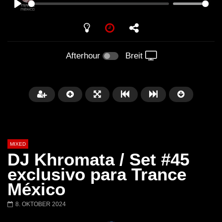
PLAY
Afterhour
Breit
MIXED
DJ Khromata / Set #45
exclusivo para Trance
México
Später
8. OKTOBER 2024
Barbara Lago @ Kappa
THEMBA @ CAPRI