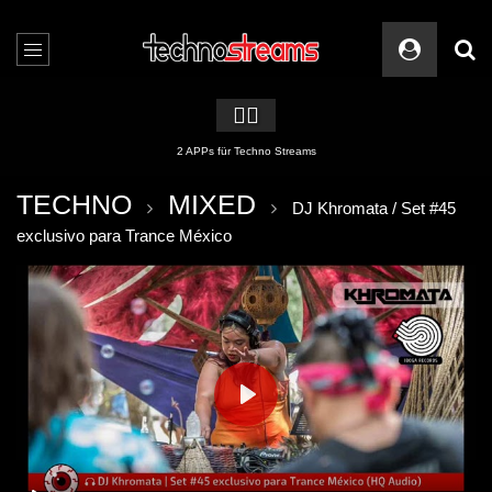
🏳️‍🌈
Server- & Website – Sicherheit auf Top Niveau
TECHNO
MIXED
DJ Khromata / Set #45
exclusivo para Trance México
PLAY