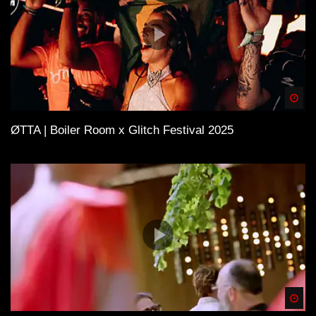
Spä
ØTTA | Boiler Room x Glitch Festival 2025
Spä