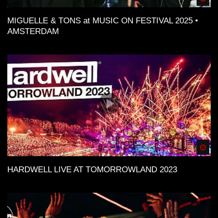
MIGUELLE & TONS at MUSIC ON FESTIVAL 2025 •
AMSTERDAM
Spä
HARDWELL LIVE AT TOMORROWLAND 2023