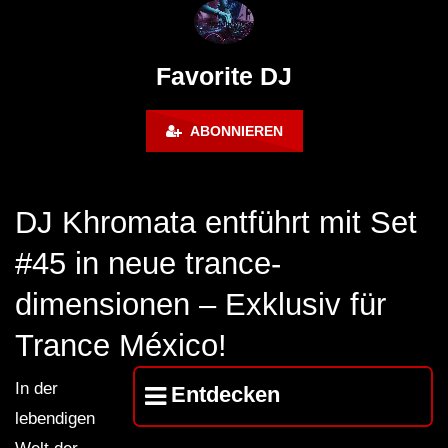
FuturFestival 2024
FESTIVAL Switzerla
LUCA DEA [Modernit
Favorite DJ
ABONNIEREN
DJ Khromata entführt mit Set
#45 in neue trance-
dimensionen – Exklusiv für
Trance México!
In der
Entdecken
lebendigen