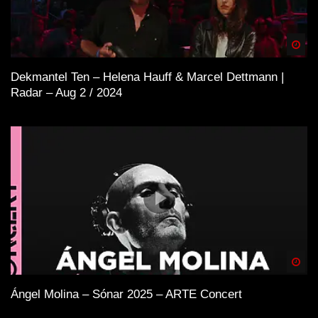
Spä
Dekmantel Ten – Helena Hauff & Marcel Dettmann |
Radar – Aug 2 / 2024
Spä
Ángel Molina – Sónar 2025 – ARTE Concert