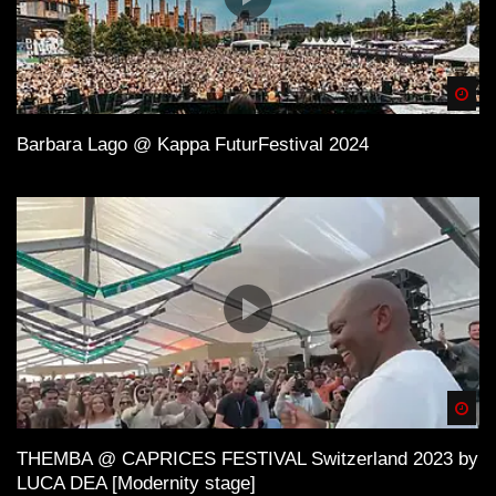
Spä
Barbara Lago @ Kappa FuturFestival 2024
Spä
THEMBA @ CAPRICES FESTIVAL Switzerland 2023 by
LUCA DEA [Modernity stage]