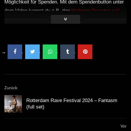
Möglichkeit für Spenden. Mit dem Spendenbutton unter
dem Video kannst du z.B. den
Klubnetz Dresden e.V.
unterstützen. Definitiv solltest Du Auftritte besuchen
und wenn Du einen Plattespieler hast, kaufe die besten
Tracks auf Vinyl!
Zurück
Rotterdam Rave Festival 2024 – Fantasm
(full set)
Vor