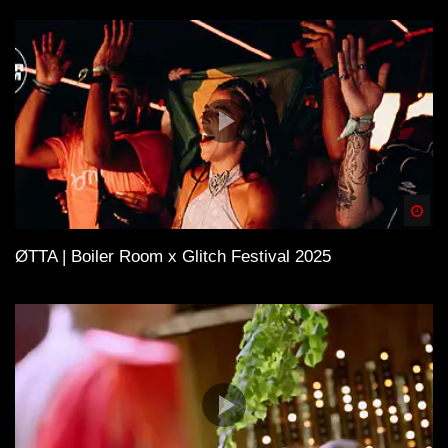
Spä
ØTTA | Boiler Room x Glitch Festival 2025