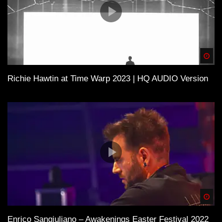
Spä
Richie Hawtin at Time Warp 2023 | HQ AUDIO Version
Spä
Enrico Sangiuliano – Awakenings Easter Festival 2022