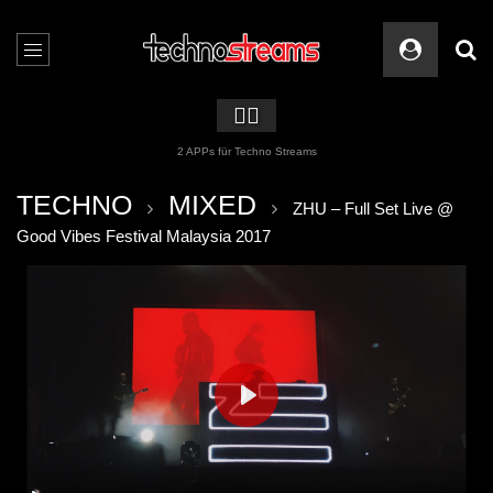
🏳️‍🌈
2 APPs für Techno Streams
TECHNO
MIXED
ZHU – Full Set Live @
Good Vibes Festival Malaysia 2017
PLAY