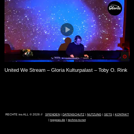
Spä
United We Stream – Gloria Kulturpalast – Toby O. Rink
RECHTE ins ALL © 2026 //
SPENDEN
|
DATENSCHUTZ
|
NUTZUNG
|
SETS
|
KONTAKT
|
topgras.de
|
techno-tv.net