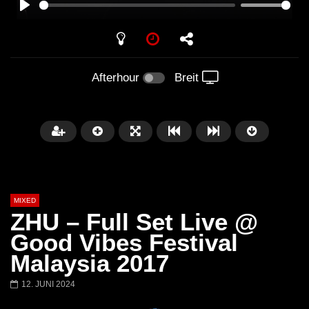
PLAY
Afterhour
Breit
MIXED
ZHU – Full Set Live @
Good Vibes Festival
Malaysia 2017
Später
12. JUNI 2024
Barbara Lago @ Kappa
THEMBA @ CAPRI