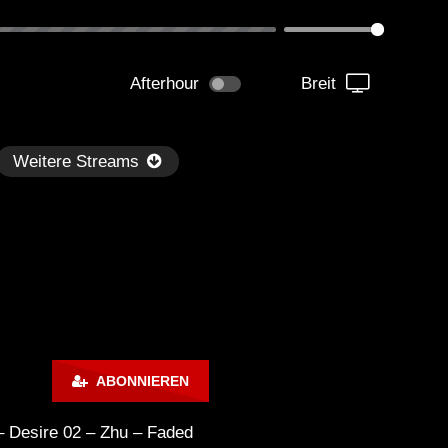
Afterhour
Breit
Weitere Streams
Später
ABONNIEREN
kmantel Ten – Helena Hauff &
Ángel Molina – Sónar 202
rcel Dettmann | Radar – Aug 2
ARTE Concert
 – Desire 02 – Zhu – Faded
2024