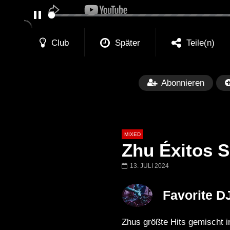
PAUSE
Club
Später
Teile(n)
Abonnieren
MIXED
Zhu Éxitos S
13. JULI 2024
Später
Favorite D
Barbara Lago @ Kappa
THEMBA @ CA
FuturFestival 2024
FESTIVAL Switze
Zhus größte Hits gemischt i
LUCA DEA [Moder