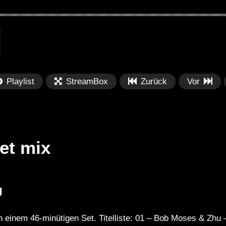
Playlist
StreamBox
Zurück
Vor
et mix
Später
Später
J
PRICES
Festival BPM 2025 – Live
De
rland 2023 by
Completa
Ma
n einem 46-minütigen Set. Titelliste: 01 – Bob Moses & Zhu
nity stage]
/ 