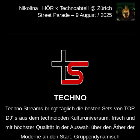
die dazugehörigen Veranstaltungen angeboten.
Nikolina | HÖR x Technoabteil @ Zürich
Welche DJs sind neben ZHU noch am
Street Parade – 9 August / 2025
Event beteiligt?
Das Line-Up wird derzeit zusammengestellt und wird
noch bekannt gegeben.
Wo kann ich übernachtungen buchen?
Es gibt viele Unterkunftsmöglichkeiten, von Hotels
bis hin zu traditionellen
Ryokans
.
Faktisches: Interessante Fakten
TECHNO
über ZHU und Hakuba Iwatake
Techno Streams bringt täglich die besten Sets von TOP
DJ' s aus dem technoioden Kulturuniversum, frisch und
ZHU wurde in San Francisco geboren und hat
mit höchster Qualität in der Auswahl über den Äther der
vietnamesische Wurzeln.
Moderne an den Start. Gruppendynamisch