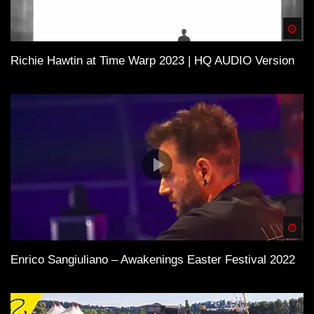
Tracks auf Vinyl!
Spä
Richie Hawtin at Time Warp 2023 | HQ AUDIO Version
Spä
Enrico Sangiuliano – Awakenings Easter Festival 2022