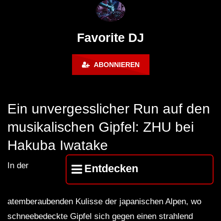
FuturFestival 2024
FESTIVAL Switzerla
LUCA DEA [Modernit
Favorite DJ
ABONNIEREN
Ein unvergesslicher Run auf den
musikalischen Gipfel: ZHU bei
Hakuba Iwatake
In der
Entdecken
atemberaubenden Kulisse der japanischen Alpen, wo
schneebedeckte Gipfel sich gegen einen strahlend