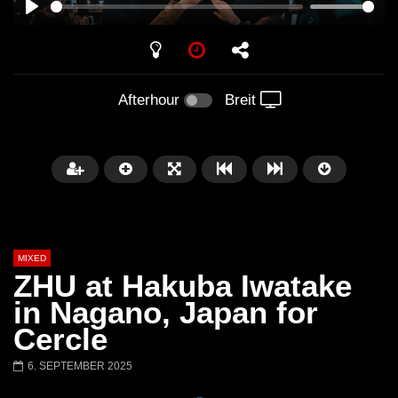
PLAY
Afterhour
Breit
MIXED
ZHU at Hakuba Iwatake
in Nagano, Japan for
Cercle
Später
6. SEPTEMBER 2025
Barbara Lago @ Kappa
THEMBA @ CAPRI