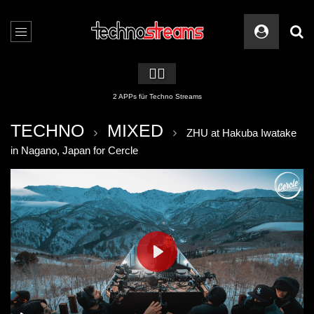
🏳️‍🌈
2 APPs für Techno Streams
TECHNO
MIXED
ZHU at Hakuba Iwatake
in Nagano, Japan for Cercle
PLAY