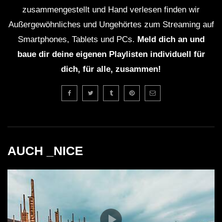
zusammengestellt und Hand verlesen finden wir
Die Veranstaltung wird in einem der größten
Außergewöhnliches und Ungehörtes zum Streaming auf
Skigebiete Japans stattfinden.
Smartphones, Tablets und PCs.
Meld dich an und
baue dir deine eigenen Playlisten individuell für
Hakuba war 1998 Austragungsort der Olympischen
dich, für alle, zusammen!
Winterspiele.
Die Region ist bekannt für ihre heißen Quellen, die
nach einem langen Tag auf der Piste entspannen.
AUCH _NICE
ZHU ist dafür bekannt, seine Identität geheim zu
halten und tritt oft in Masken oder mit Kapuzen auf.
Die
musikalische Karriere
von ZHU begann 2014
mit dem viralen Hit “Faded”.