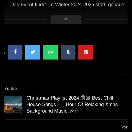
Das Event findet im Winter 2024-2025 statt, genaue
Daten werden noch bekannt gegeben.
Ist das Event auch für Familien
geeignet?
Ja, es gibt viele familienfreundliche Aktivitäten in der
Umgebung.
Kann ich während des Events Ski
fahren?
Ja, während des Events kann man sowohl Ski fahren
Zurück
als auch Konzerte genießen.
Christmas Playlist 2024 🎅🏼 Best Chill
House Songs – 1 Hour Of Relaxing Xmas
Gibt es spezielle Tickets für das
Background Music 🎶✨
Event?
Ja, es werden spezielle Tickets für das Konzert und
Vor