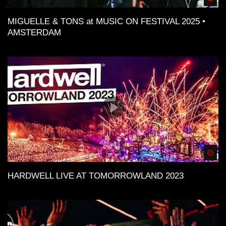
MIGUELLE & TONS at MUSIC ON FESTIVAL 2025 •
AMSTERDAM
Spä
HARDWELL LIVE AT TOMORROWLAND 2023