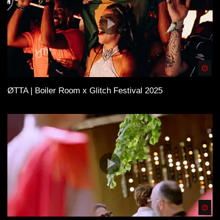
Spä
ØTTA | Boiler Room x Glitch Festival 2025
Spä