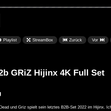
Playlist
StreamBox
Zurück
Vor
b GRiZ Hijinx 4K Full Set
Später
Später
J
PRICES
Festival BPM 2025 – Live
De
rland 2023 by
Completa
Ma
ad und Griz spielt sein letztes B2B-Set 2022 im Hijinx. Ich
nity stage]
/ 