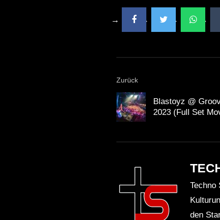
Zurück
Blastoyz @ Groov
2023 (Full Set Mo
TEC
Techno 
Kulturu
den Sta