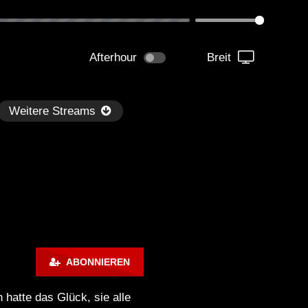
Afterhour
Breit
Weitere Streams
Später
ABONNIEREN
kmantel Ten – Helena Hauff &
Ángel Molina – Sónar 202
rcel Dettmann | Radar – Aug 2
ARTE Concert
 hatte das Glück, sie alle
2024