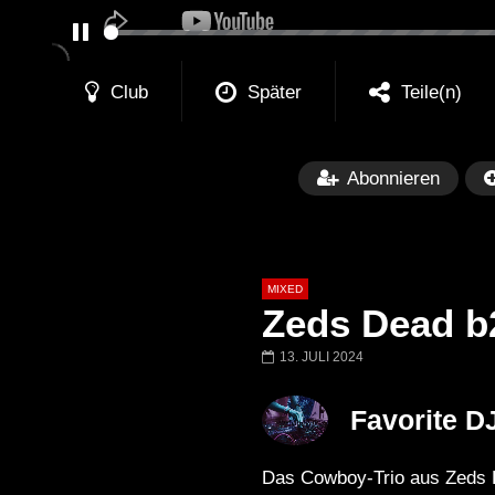
PAUSE
Club
Später
Teile(n)
Abonnieren
MIXED
Zeds Dead b2
13. JULI 2024
Später
Favorite D
Barbara Lago @ Kappa
THEMBA @ CA
FuturFestival 2024
FESTIVAL Switze
Das Cowboy-Trio aus Zeds De
LUCA DEA [Moder